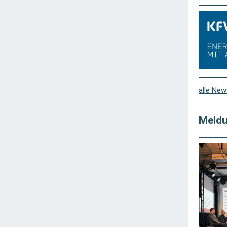
alle New
Meldu