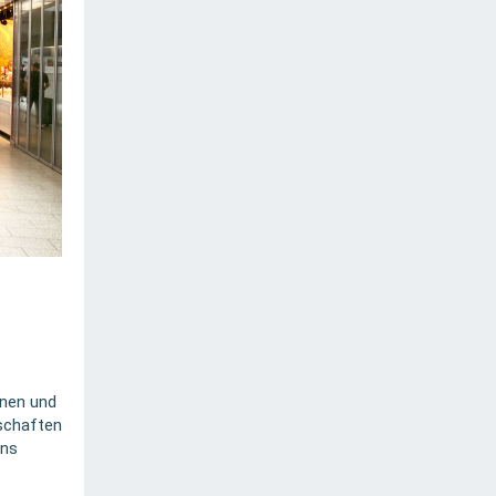
nnen und
rschaften
ins