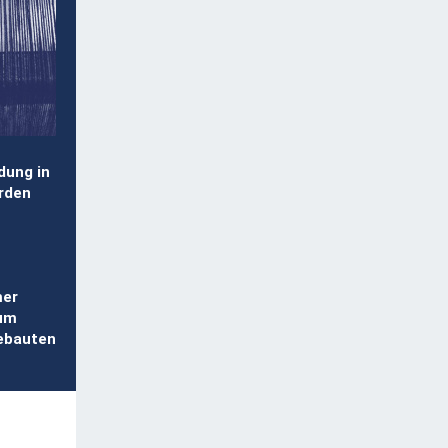
dung in
erden
mer
ium
gebauten