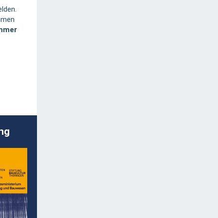
lden.
ehmen
ammer
ung