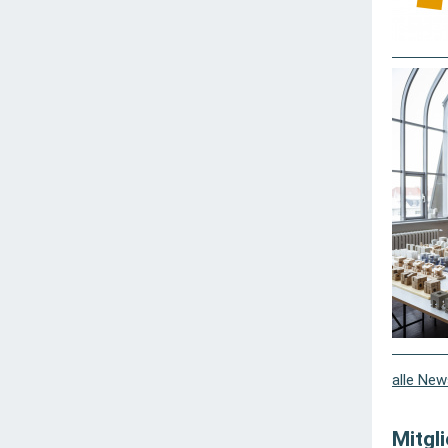
alle New
Mitgl