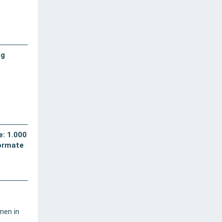
ng
e: 1.000
formate
nen in