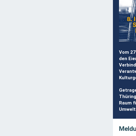
Vom 27.
den Eie
Verbind
Verantw
Kulturg
Getrage
Thüring
Raum fü
Umwelt.
Meldu