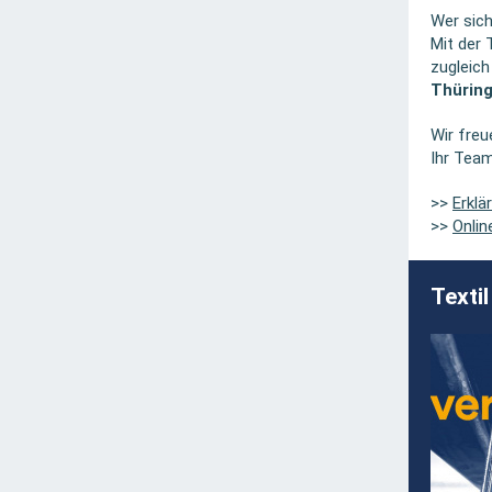
Wer sich
Mit der 
zugleic
Thürin
Wir freu
Ihr Tea
>>
Erklä
>>
Onli
Texti