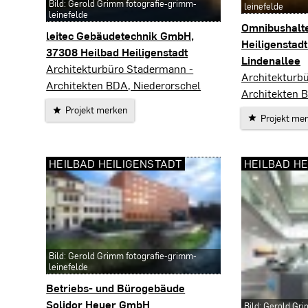
Bild: Gerold Grimm fotografie-grimm-
leinefelde
leinefelde
Omnibushalte
leitec Gebäudetechnik GmbH,
Heiligenstadt
37308 Heilbad Heiligenstadt
Lindenallee
Heilbad Heiligenstadt
Architekturbüro Stadermann -
Heilbad Heili
Architekturb
Architekten BDA, Niederorschel
Architekten 
Projekt merken
Projekt me
HEILBAD HEILIGENSTADT
HEILBAD HE
Bild: Gerold Grimm fotografie-grimm-
leinefelde
Betriebs- und Bürogebäude
Solidor Heuer GmbH
Bild: Gerold Gr