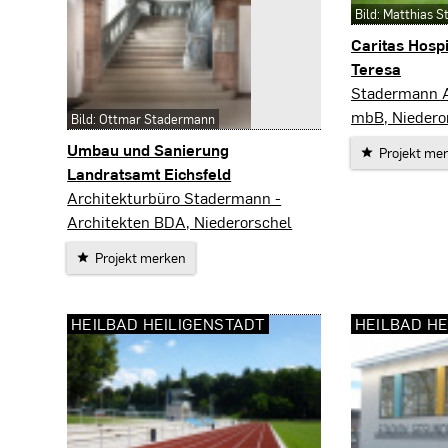
Bild: Matthias 
Caritas Hosp
Teresa
Heilbad Heili
Stadermann A
mbB, Niedero
Bild: Ottmar Stadermann
Umbau und Sanierung
Projekt me
Landratsamt Eichsfeld
Heilbad Heiligenstadt
Architekturbüro Stadermann -
Architekten BDA, Niederorschel
Projekt merken
HEILBAD HEILIGENSTADT
HEILBAD HE