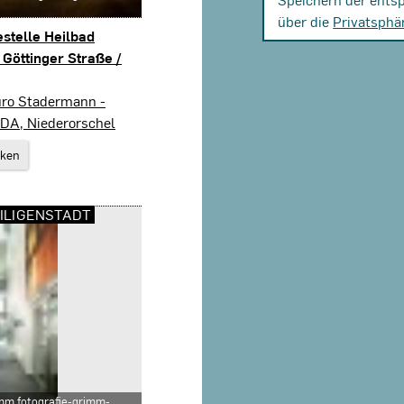
über die
Privatsphä
stelle Heilbad
 Göttinger Straße /
genstadt
üro Stadermann -
BDA, Niederorschel
rken
ILIGENSTADT
imm fotografie-grimm-