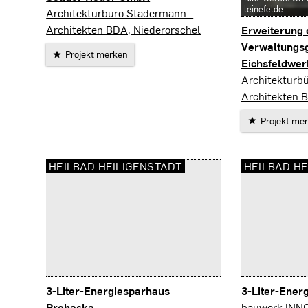
leinefelde
Heilbad Heiligenstadt
Architekturbüro Stadermann -
Architekten BDA, Niederorschel
Erweiterung 
Verwaltungs
Projekt merken
Eichsfeldwe
Heilbad Heili
Architekturb
Architekten 
Projekt me
HEILBAD HEILIGENSTADT
HEILBAD HE
3-Liter-Energiesparhaus
3-Liter-Ener
Heilbad Heili
Prohaska
bauwerk.INNO