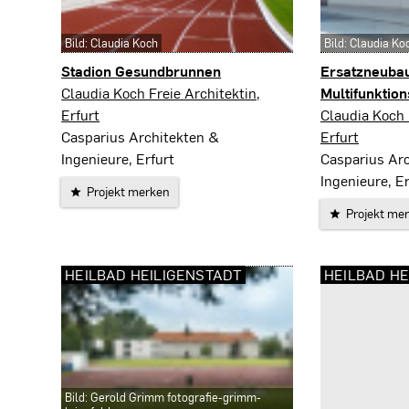
Bild: Claudia Koch
Bild: Claudia Ko
Stadion Gesundbrunnen
Ersatzneuba
Heilbad Heiligenstadt
Claudia Koch Freie Architektin,
Multifunktion
Heilbad Heili
Erfurt
Claudia Koch 
Casparius Architekten &
Erfurt
Ingenieure, Erfurt
Casparius Ar
Ingenieure, Er
Projekt merken
Projekt me
HEILBAD HEILIGENSTADT
HEILBAD HE
Bild: Gerold Grimm fotografie-grimm-