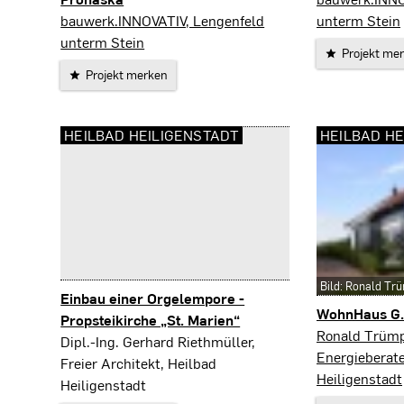
Heilbad Heiligenstadt
bauwerk.INNOVATIV, Lengenfeld
unterm Stein
unterm Stein
Projekt me
Projekt merken
HEILBAD HEILIGENSTADT
HEILBAD HE
Bild: Ronald Tr
Einbau einer Orgelempore -
WohnHaus G.
Propsteikirche „St. Marien“
Heilbad Heili
Ronald Trümp
Heilbad Heiligenstadt
Dipl.-Ing. Gerhard Riethmüller,
Energieberate
Freier Architekt, Heilbad
Heiligenstadt
Heiligenstadt