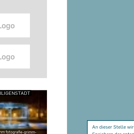
ILIGENSTADT
An dieser Stelle wi
imm fotografie-grimm-
Speichern der ents