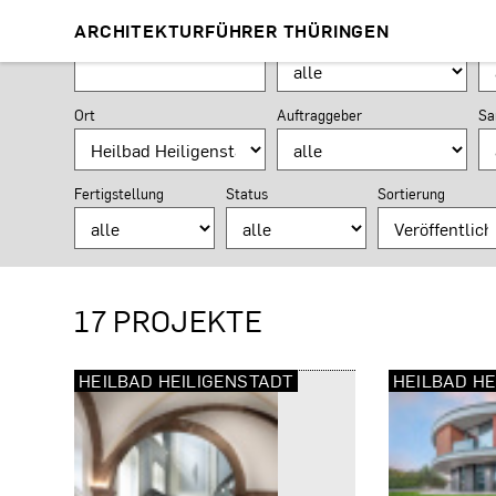
PROJEKTSUCHE
ARCHITEKTURFÜHRER THÜRINGEN
Suchformular
Suchbegriff
Planungsaufgabe
Nu
Ort
Auftraggeber
Sa
Fertigstellung
Status
Sortierung
17 PROJEKTE
HEILBAD HEILIGENSTADT
HEILBAD HE