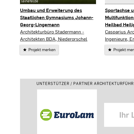
leinefelde
Umbau und Erweiterung des
Sportachse 
Staatlichen Gymnasiums Johann-
Multifunktion
Georg-Lingemann
Heilbad Heili
Heilbad Heiligenstadt
Heilbad Heili
Architekturbüro Stadermann -
Casparius Ar
Architekten BDA, Niederorschel
Ingenieure, Er
Projekt merken
Projekt me
UNTERSTÜTZER / PARTNER ARCHITEKTURFÜHR