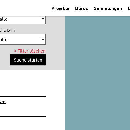
Projekte
Büros
Sammlungen
anungsfeld
chtsform
×
Filter löschen
aum