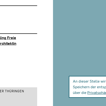
ling Freie
rchitektin
An dieser Stelle wi
Speichern der ents
ER THÜRINGEN
über die
Privatsphä