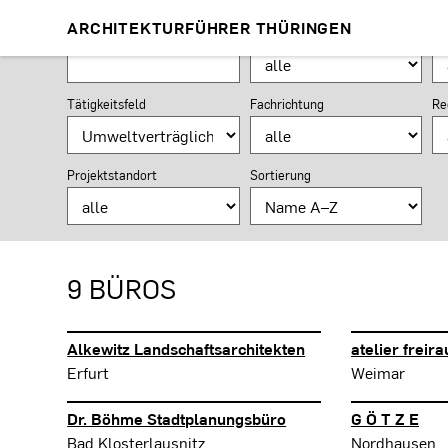
BÜROSUCHE
ARCHITEKTURFÜHRER THÜRINGEN
Suchformular
Suchbegriff
Ort
Pl
Tätigkeitsfeld
Fachrichtung
Re
Projektstandort
Sortierung
9 BÜROS
Alkewitz Landschaftsarchitekten
atelier freir
Erfurt
Weimar
Dr. Böhme Stadtplanungsbüro
G Ö T Z E
Bad Klosterlausnitz
Nordhausen