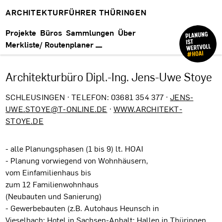
ARCHITEKTURFÜHRER THÜRINGEN
Projekte
Büros
Sammlungen
Über
Merkliste/ Routenplaner
Architekturbüro Dipl.-Ing. Jens-Uwe Stoye
SCHLEUSINGEN · TELEFON: 03681 354 377 ·
JENS-
UWE.STOYE@T-ONLINE.DE
·
WWW.ARCHITEKT-
STOYE.DE
- alle Planungsphasen (1 bis 9) lt. HOAI
- Planung vorwiegend von Wohnhäusern,
vom Einfamilienhaus bis
zum 12 Familienwohnhaus
(Neubauten und Sanierung)
- Gewerbebauten (z.B. Autohaus Heunsch in
Vieselbach; Hotel in Sachsen-Anhalt; Hallen in Thüringen