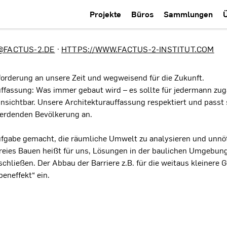
Projekte
Büros
Sammlungen
@FACTUS-2.DE
·
HTTPS://WWW.FACTUS-2-INSTITUT.COM
sforderung an unsere Zeit und wegweisend für die Zukunft.
uffassung: Was immer gebaut wird – es sollte für jedermann zugä
unsichtbar. Unsere Architekturauffassung respektiert und pass
werdenden Bevölkerung an.
Aufgabe gemacht, die räumliche Umwelt zu analysieren und unnö
reies Bauen heißt für uns, Lösungen in der baulichen Umgebung
hließen. Der Abbau der Barriere z.B. für die weitaus kleinere G
beneffekt“ ein.