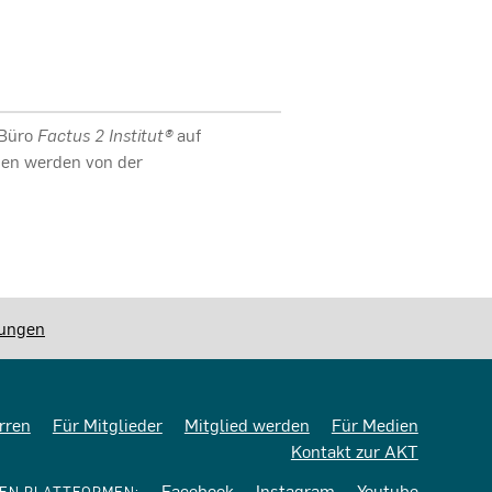
 Büro
Factus 2 Institut®
auf
aben werden von der
lungen
rren
Für Mitglieder
Mitglied werden
Für Medien
Kontakt zur AKT
Facebook
Instagram
Youtube