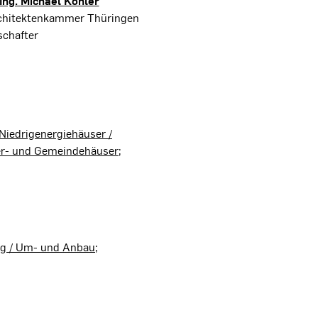
-Ing.
Michael Köhler
rchitektenkammer Thüringen
schafter
Niedrigenergiehäuser /
er- und Gemeindehäuser
ng / Um- und Anbau