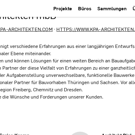
Projekte
Büros
Sammlungen
chitekten mbB
PA-ARCHITEKTEN.COM
·
HTTPS://WWW.KPA-ARCHITEKTEN
inigt verschiedene Erfahrungen aus einer langjährigen Entwurf
onaler Ebene miteinander.
en und können Lösungen für einen weiten Bereich an Bauaufgab
n Partner der diese Vielfalt von Erfahrungen zu einer ganzheitl
er Aufgabenstellung unverwechselbare, funktionelle Bauwerke z
gionaler Partner für Bauvorhaben Thüringen und Sachsen. Vor all
Region Freiberg, Chemnitz und Dresden.
wie die Wünsche und Forderungen unserer Kunden.