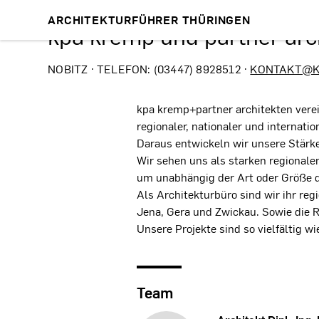
ARCHITEKTURFÜHRER THÜRINGEN
kpa kremp und partner ar
NOBITZ · TELEFON: (03447) 8928512 ·
KONTAKT@K
kpa kremp+partner architekten vere
regionaler, nationaler und internati
Daraus entwickeln wir unsere Stärk
Wir sehen uns als starken regionale
um unabhängig der Art oder Größe d
Als Architekturbüro sind wir ihr re
Jena, Gera und Zwickau. Sowie die 
Unsere Projekte sind so vielfältig 
Team