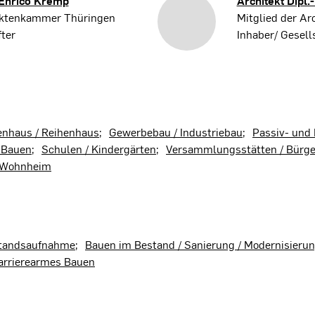
Enrico Kremp
Architekt Dipl.
tektenkammer Thüringen
Mitglied der A
ter
Inhaber/ Gesell
enhaus / Reihenhaus
Gewerbebau / Industriebau
Passiv- und 
 Bauen
Schulen / Kindergärten
Versammlungsstätten / Bürg
/ Wohnheim
tandsaufnahme
Bauen im Bestand / Sanierung / Modernisieru
barrierearmes Bauen