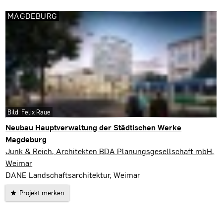
MAGDEBURG
Bild: Felix Raue
Neubau Hauptverwaltung der Städtischen Werke
Magdeburg
Magdeburg
Junk & Reich, Architekten BDA Planungsgesellschaft mbH,
Weimar
DANE Landschaftsarchitektur, Weimar
Projekt merken