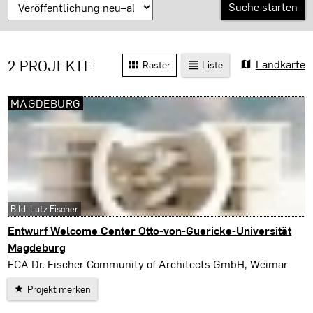
2 PROJEKTE
Landkarte
Raster
Liste
MAGDEBURG
Bild: Lutz Fischer
Entwurf Welcome Center Otto-von-Guericke-Universität
Magdeburg
Magdeburg
FCA Dr. Fischer Community of Architects GmbH, Weimar
Projekt merken