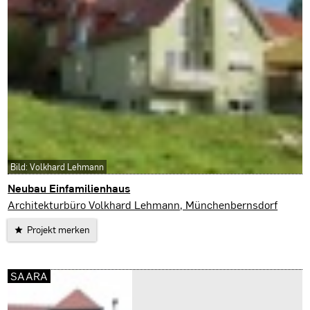
Bild: Volkhard Lehmann
Neubau Einfamilienhaus
Münchenbernsdorf
Architekturbüro Volkhard Lehmann, Münchenbernsdorf
Projekt merken
SAARA