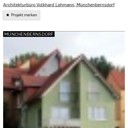
Bocka
Architekturbüro Volkhard Lehmann, Münchenbernsdorf
Projekt merken
MÜNCHENBERNSDORF