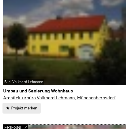
Bild: Volkhard Lehmann
Umbau und Sanierung Wohnhaus
Harth-Pöllnitz
Architekturbüro Volkhard Lehmann, Münchenbernsdorf
Projekt merken
FRIESNITZ