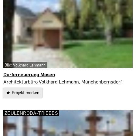
Bild: Volkhard Lehmann
Dorferneuerung Mosen
Wünschendorf
Architekturbüro Volkhard Lehmann, Münchenbernsdorf
Projekt merken
ZEULENRODA-TRIEBES