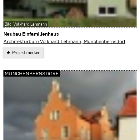
Bild: Volkhard Lehmann
Neubau Einfamilienhaus
Münchenbernsdorf
Architekturbüro Volkhard Lehmann, Münchenbernsdorf
Projekt merken
MÜNCHENBERNSDORF