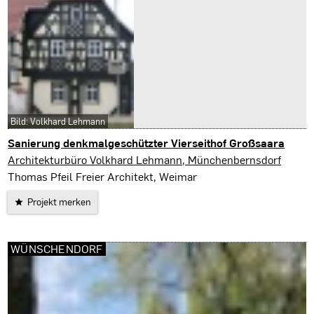
Bild: Volkhard Lehmann
Sanierung denkmalgeschützter Vierseithof Großsaara
Saara
Architekturbüro Volkhard Lehmann, Münchenbernsdorf
Thomas Pfeil Freier Architekt, Weimar
Projekt merken
WÜNSCHENDORF