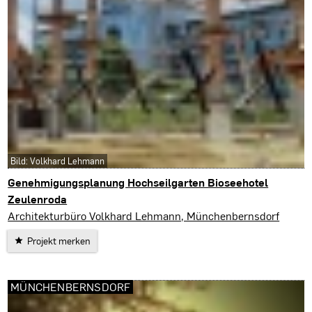
Bild: Volkhard Lehmann
Genehmigungsplanung Hochseilgarten Bioseehotel
Zeulenroda
Zeulenroda-Triebes
Architekturbüro Volkhard Lehmann, Münchenbernsdorf
Projekt merken
MÜNCHENBERNSDORF