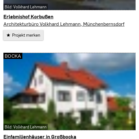
Bild: Volkhard Lehmann
Erlebnishof Korbußen
Korbußen
Architekturbüro Volkhard Lehmann, Münchenbernsdorf
Projekt merken
BOCKA
Bild: Volkhard Lehmann
Einfamilienhäuser in Großbocka