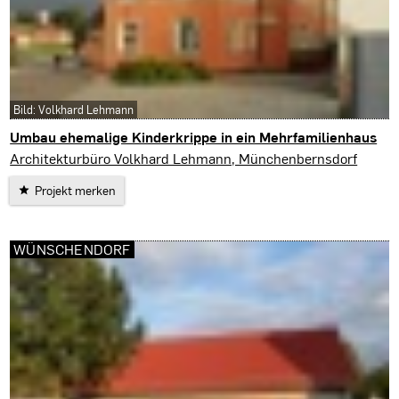
Bild: Volkhard Lehmann
Umbau ehemalige Kinderkrippe in ein Mehrfamilienhaus
Münchenbernsdorf
Architekturbüro Volkhard Lehmann, Münchenbernsdorf
Projekt merken
WÜNSCHENDORF