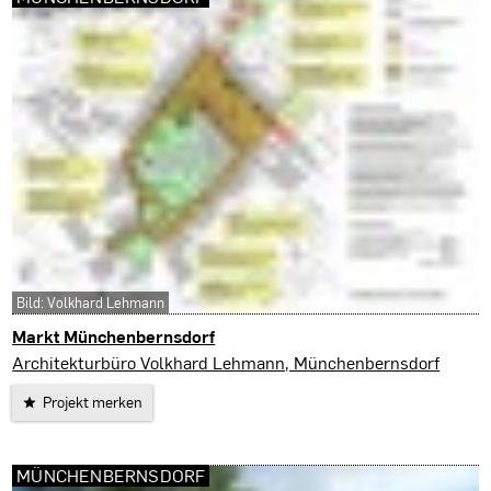
Bild: Volkhard Lehmann
Markt Münchenbernsdorf
Münchenbernsdorf
Architekturbüro Volkhard Lehmann, Münchenbernsdorf
Projekt merken
MÜNCHENBERNSDORF