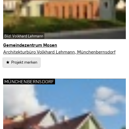
Bild: Volkhard Lehmann
Gemeindezentrum Mosen
Wünschendorf
Architekturbüro Volkhard Lehmann, Münchenbernsdorf
Projekt merken
MÜNCHENBERNSDORF