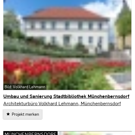
Bild: Volkhard Lehmann
Umbau und Sanierung Stadtbibliothek Münchenbernsdorf
Münchenbernsdorf
Architekturbüro Volkhard Lehmann, Münchenbernsdorf
Projekt merken
MÜNCHENBERNSDORF