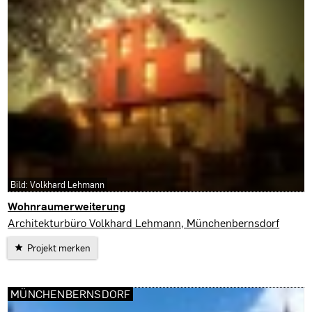
Bild: Volkhard Lehmann
Wohnraumerweiterung
Münchenbernsdorf
Architekturbüro Volkhard Lehmann, Münchenbernsdorf
Projekt merken
MÜNCHENBERNSDORF