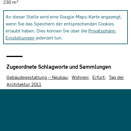
2
230 m
An dieser Stelle wird eine Google-Maps-Karte angezeigt,
wenn Sie das Speichern der entsprechenden Cookies
erlaubt haben. Dies können Sie über die
Privatsphäre-
Einstellungen
jederzeit tun.
Zugeordnete Schlagworte und Sammlungen
Gebäudegestaltung – Neubau
Wohnen
Erfurt
Tag der
Architektur 2011
Letzte Aktualisierung dieser Seite am: 10.11.2011. Alle
Angaben auf dieser Seite werden durch das Büro
Haus-mit-
Zukunft Architekten Kaiser Weiß PartGmbB, Erfurt
auf
freiwilliger Basis verwaltet. Das Büro ist für den Inhalt