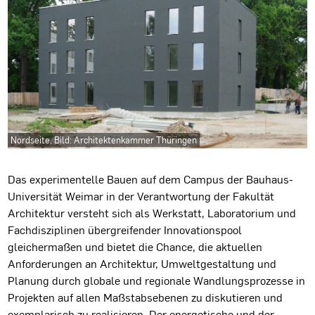
Nordseite, Bild: Architektenkammer Thüringen
Projektbeschreibung
Das experimentelle Bauen auf dem Campus der Bauhaus-
Universität Weimar in der Verantwortung der Fakultät
Architektur versteht sich als Werkstatt, Laboratorium und
Fachdisziplinen übergreifender Innovationspool
gleichermaßen und bietet die Chance, die aktuellen
Anforderungen an Architektur, Umweltgestaltung und
Planung durch globale und regionale Wandlungsprozesse in
Projekten auf allen Maßstabsebenen zu diskutieren und
exemplarisch zu realisieren. Der energetische und der