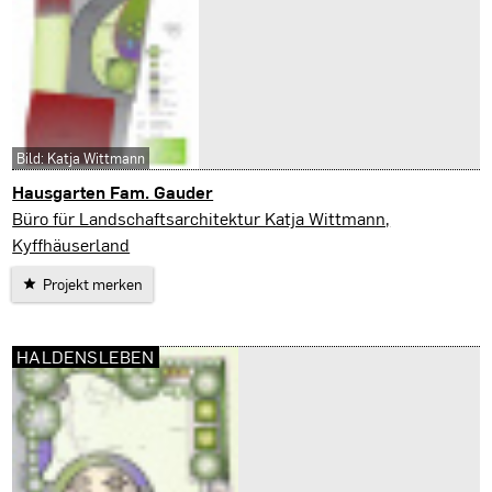
Bild: Katja Wittmann
Hausgarten Fam. Gauder
Kyffhäuserland
Büro für Landschaftsarchitektur Katja Wittmann,
Kyffhäuserland
Projekt merken
HALDENSLEBEN