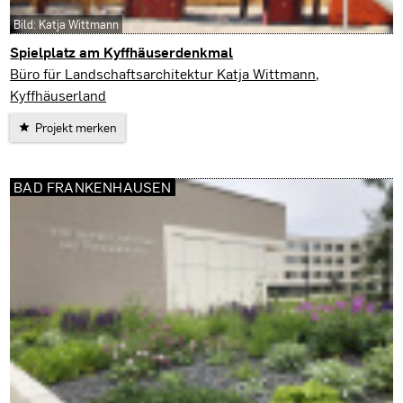
Bild: Katja Wittmann
Spielplatz am Kyffhäuserdenkmal
Kyffhäuserland
Büro für Landschaftsarchitektur Katja Wittmann,
Kyffhäuserland
Projekt merken
BAD FRANKENHAUSEN