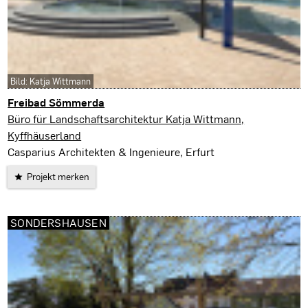
Bild: Katja Wittmann
Freibad Sömmerda
Sömmderda
Büro für Landschaftsarchitektur Katja Wittmann,
Kyffhäuserland
Casparius Architekten & Ingenieure, Erfurt
Projekt merken
SONDERSHAUSEN