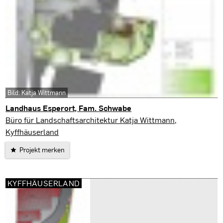
Bild: Katja Wittmann
Landhaus Esperort, Fam. Schwabe
Ahrenshoop
Büro für Landschaftsarchitektur Katja Wittmann,
Kyffhäuserland
Projekt merken
KYFFHÄUSERLAND