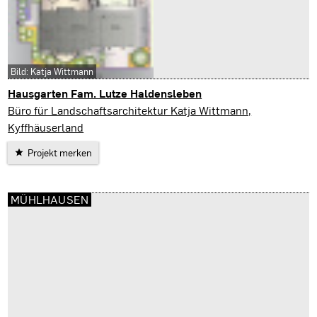
Bild: Katja Wittmann
Hausgarten Fam. Lutze Haldensleben
Haldensleben
Büro für Landschaftsarchitektur Katja Wittmann,
Kyffhäuserland
Projekt merken
MÜHLHAUSEN