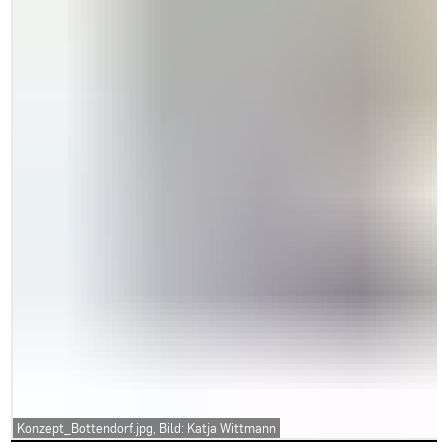
Konzept_Bottendorf.jpg, Bild: Katja Wittmann