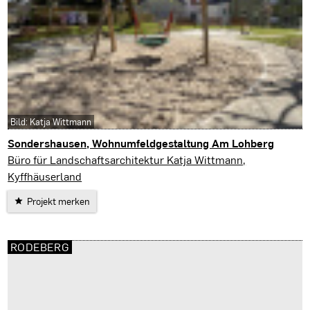
Bild: Katja Wittmann
Sondershausen, Wohnumfeldgestaltung Am Lohberg
Sondershausen
Büro für Landschaftsarchitektur Katja Wittmann,
Kyffhäuserland
Projekt merken
RODEBERG