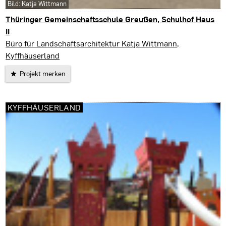
Bild: Katja Wittmann
Thüringer Gemeinschaftsschule Greußen, Schulhof Haus
II
Greußen
Büro für Landschaftsarchitektur Katja Wittmann,
Kyffhäuserland
Projekt merken
KYFFHÄUSERLAND