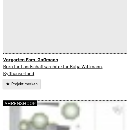
Vorgarten Fam. Gaßmann
Rodeberg
Büro für Landschaftsarchitektur Katja Wittmann,
Kyffhäuserland
Projekt merken
AHRENSHOOP