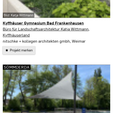
Bild: Katja Wittmann
Kyffhäuser Gymnasium Bad Frankenhausen
Bad Frankenhausen
Büro für Landschaftsarchitektur Katja Wittmann,
Kyffhäuserland
nitschke + kollegen architekten gmbh, Weimar
Projekt merken
SÖMMDERDA