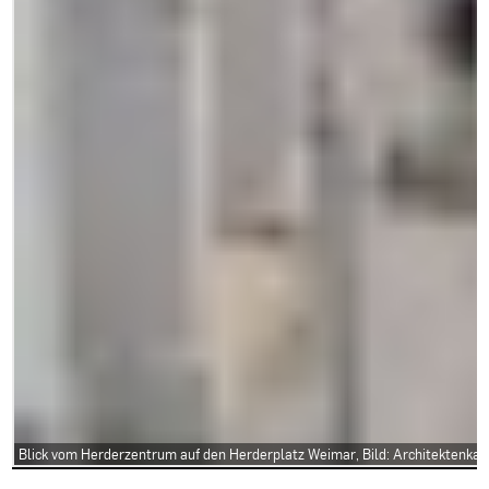
Blick vom Herderzentrum auf den Herderplatz Weimar, Bild: Architektenk