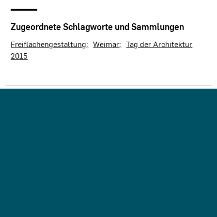
Zugeordnete Schlagworte und Sammlungen
Freiflächengestaltung
Weimar
Tag der Architektur
2015
Letzte Aktualisierung dieser Seite am: 28.03.2024. Alle
Angaben auf dieser Seite werden durch das Büro
Schegk
Landschaftsarchitekten + Stadplaner, Haimhausen
auf
freiwilliger Basis verwaltet. Das Büro ist für den Inhalt
dieser Seite selbst verantwortlich. Die Angaben werden von
der Architektenkammer Thüringen nicht geprüft.
SEITE TEILEN:
Impressum
Barrierefreiheit
Datenschutz