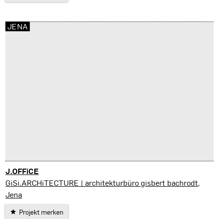
JENA
J.OFFiCE
JENA
GiSi.ARCHiTECTURE | architekturbüro gisbert bachrodt,
Jena
Projekt merken