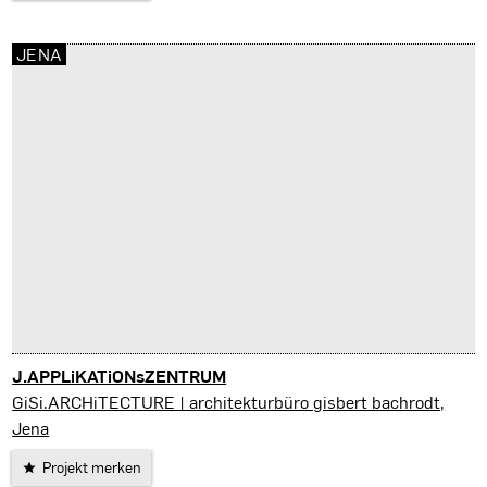
JENA
J.APPLiKATiONsZENTRUM
Jena
GiSi.ARCHiTECTURE | architekturbüro gisbert bachrodt,
Jena
Projekt merken