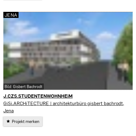
JENA
Bild: Gisbert Bachrodt
J.CZS.STUDENTENWOHNHEiM
Jena
GiSi.ARCHiTECTURE | architekturbüro gisbert bachrodt,
Jena
Projekt merken