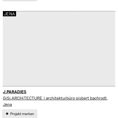
JENA
J.PARADiES
Jena
GiSi.ARCHiTECTURE | architekturbüro gisbert bachrodt,
Jena
Projekt merken