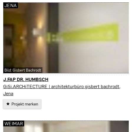
JENA
Bild: Gisbert Bachrodt
J.FAP DR. HUMBSCH
Jena
GiSi.ARCHiTECTURE | architekturbüro gisbert bachrodt,
Jena
Projekt merken
WEIMAR