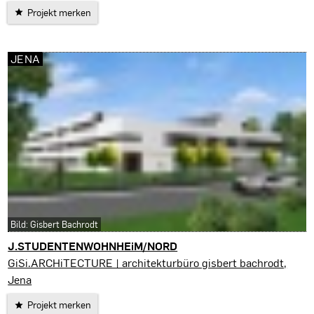
Projekt merken
JENA
Bild: Gisbert Bachrodt
J.STUDENTENWOHNHEiM/NORD
Jena
GiSi.ARCHiTECTURE | architekturbüro gisbert bachrodt,
Jena
Projekt merken