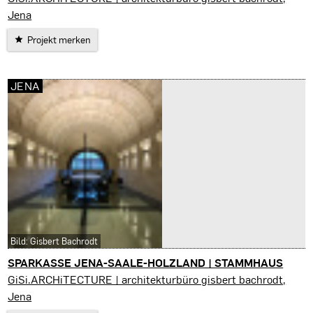
Jena
Projekt merken
JENA
Bild: Gisbert Bachrodt
SPARKASSE JENA-SAALE-HOLZLAND | STAMMHAUS
Jena
GiSi.ARCHiTECTURE | architekturbüro gisbert bachrodt,
Jena