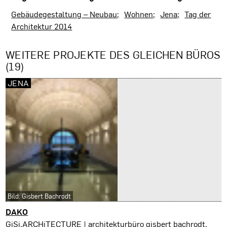
Gebäudegestaltung – Neubau
Wohnen
Jena
Tag der
Architektur 2014
WEITERE PROJEKTE DES GLEICHEN BÜROS
(19)
JENA
Bild: Gisbert Bachrodt
DAKO
Jena
GiSi.ARCHiTECTURE | architekturbüro gisbert bachrodt,