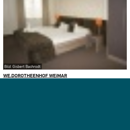
Bild: Gisbert Bachrodt
WE.DOROTHEENHOF WEiMAR
Weimar
GiSi.ARCHiTECTURE | architekturbüro gisbert bachrodt,
Jena
Architekturbüro Caspari, Meiningen
Projekt merken
JENA