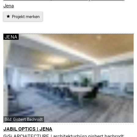
Jena
Projekt merken
JENA
Bild: Gisbert Bachrodt
JABiL OPTiCS | JENA
Jena
GiSi.ARCHiTECTURE | architekturbüro gisbert bachrodt,