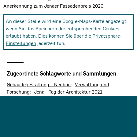
Anerkennung zum Jenaer Fassadenpreis 2020
An dieser Stelle wird eine Google-Maps-Karte angezeigt,
wenn Sie das Speichern der entsprechenden Cookies
erlaubt haben. Dies können Sie über die
Privatsphäre-
Einstellungen
jederzeit tun.
Zugeordnete Schlagworte und Sammlungen
Gebäudegestaltung – Neubau
Verwaltung und
Forschung
Jena
Tag der Architektur 2021
Letzte Aktualisierung dieser Seite am: 14.04.2024. Alle
Angaben auf dieser Seite werden durch das Büro
kister
scheithauer gross architekten und stadtplaner GmbH, Köln