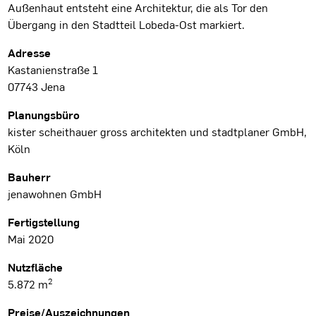
Außenhaut entsteht eine Architektur, die als Tor den
Übergang in den Stadtteil Lobeda-Ost markiert.
Projektdaten
Adresse
Kastanienstraße 1
07743 Jena
Planungsbüro
kister scheithauer gross architekten und stadtplaner GmbH,
Köln
Bauherr
jenawohnen GmbH
Fertigstellung
Mai 2020
Nutzfläche
2
5.872 m
Preise/Auszeichnungen