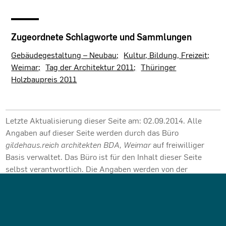
Zugeordnete Schlagworte und Sammlungen
Gebäudegestaltung – Neubau
Kultur, Bildung, Freizeit
Weimar
Tag der Architektur 2011
Thüringer
Holzbaupreis 2011
Letzte Aktualisierung dieser Seite am: 02.09.2014. Alle
Angaben auf dieser Seite werden durch das Büro
gildehaus.reich architekten BDA, Weimar
auf freiwilliger
Basis verwaltet. Das Büro ist für den Inhalt dieser Seite
selbst verantwortlich. Die Angaben werden von der
Architektenkammer Thüringen nicht geprüft.
SEITE TEILEN: