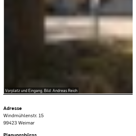
Vorplatz und Eingang, Bild: Andreas Reich
Projektdaten
Adresse
Windmühlenstr. 15
99423 Weimar
Planungsbüros