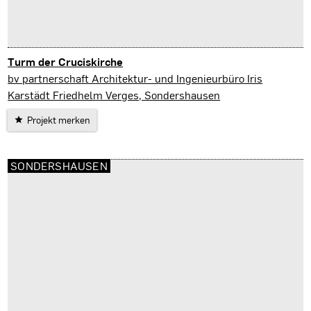
Turm der Cruciskirche
Sondershausen
bv partnerschaft Architektur- und Ingenieurbüro Iris
Karstädt Friedhelm Verges, Sondershausen
Projekt merken
SONDERSHAUSEN