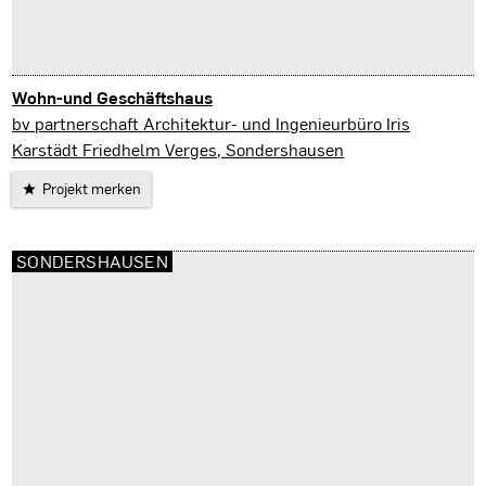
Wohn-und Geschäftshaus
Sondershausen
bv partnerschaft Architektur- und Ingenieurbüro Iris
Karstädt Friedhelm Verges, Sondershausen
Projekt merken
SONDERSHAUSEN