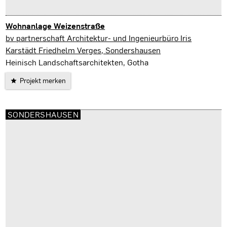
Wohnanlage Weizenstraße
Sondershausen
bv partnerschaft Architektur- und Ingenieurbüro Iris
Karstädt Friedhelm Verges, Sondershausen
Heinisch Landschaftsarchitekten, Gotha
Projekt merken
SONDERSHAUSEN