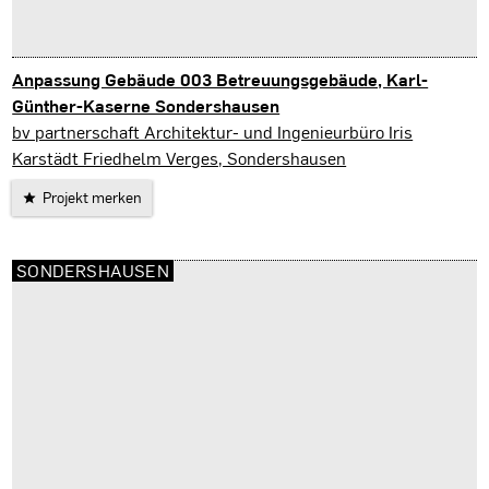
Anpassung Gebäude 003 Betreuungsgebäude, Karl-
Günther-Kaserne Sondershausen
Sondershausen
bv partnerschaft Architektur- und Ingenieurbüro Iris
Karstädt Friedhelm Verges, Sondershausen
Projekt merken
SONDERSHAUSEN