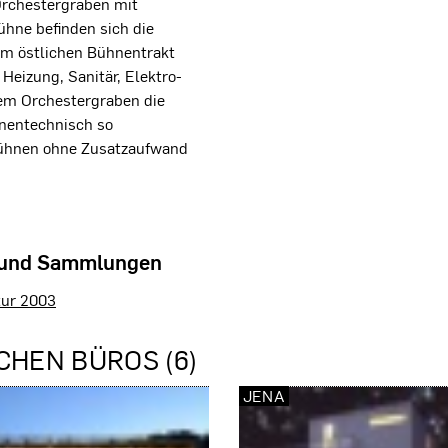
Orchestergraben mit
hne befinden sich die
m östlichen Bühnentrakt
 Heizung, Sanitär, Elektro-
dem Orchestergraben die
hnentechnisch so
bühnen ohne Zusatzaufwand
 und Sammlungen
tur 2003
CHEN BÜROS (6)
JENA