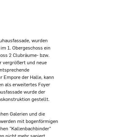
auhausfassade, wurden
t im 1. Obergeschoss ein
oss 2 Clubräume- bzw.
r vergrößert und neue
entsprechende
r Empore der Halle, kann
n als erweitertes Foyer
ausfassade wurde der
skonstruktion gestellt.
ichen Galerien und die
 werden mit bogenförmigen
chen "Kallenbachbinder"
en nicht mehr saniert