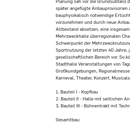
Planung sah vor die Grundsubtanz de
später angefügte Anbauprovisorien z
bauphysikalisch notwendige Ertüch
vorzunehmen und durch neue Anbaut
Altbestand absetzen, eine insgesamt
Mehrzweckhalle überregionalen Char
Schwerpunkt der Mehrzwecknutzung 
Sportnutzung der letzten 40 Jahre, j
gesellschaftlichen Bereich vor. So k
Stadthalle Veranstaltungen von Ta
Großkundgebungen, Regionalmessen
Karneval, Theater, Konzert, Music
1. Bauteil I - Kopfbau
2. Bauteil II - Halle mit seitlichen 
3. Bauteil III - Bühnentrakt mit Tech
Gesamtbau: