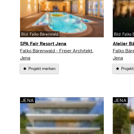
Bild: Falko Bärenwald
Bild: Falko
SPA Fair Resort Jena
Atelier 
Jena
Jena
Falko Bärenwald - Freier Architekt,
Falko Bäre
Jena
Jena
Projekt merken
Projek
JENA
JENA