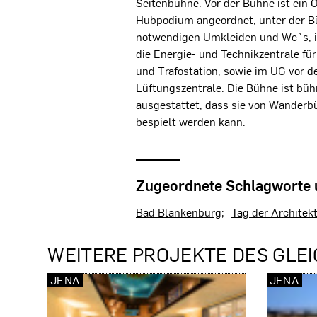
Seitenbühne. Vor der Bühne ist ein 
Hubpodium angeordnet, unter der Bü
notwendigen Umkleiden und Wc`s, i
die Energie- und Technikzentrale für
und Trafostation, sowie im UG vor 
Lüftungszentrale. Die Bühne ist bü
ausgestattet, dass sie von Wander
bespielt werden kann.
Zugeordnete Schlagworte
Bad Blankenburg
Tag der Architek
WEITERE PROJEKTE DES GLEI
JENA
JENA