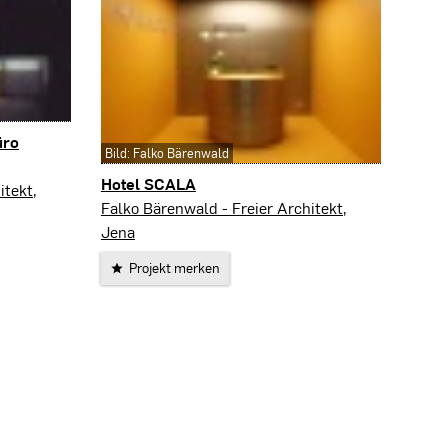
üro
Bild: Falko Bärenwald
Hotel SCALA
itekt,
Jena
Falko Bärenwald - Freier Architekt,
Jena
Projekt merken