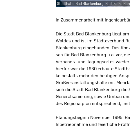
Stadthalle Bad Blankenburg, Bild: Falko Bä
Projektbeschreibung
In Zusammenarbeit mit Ingenieurbür
Die Stadt Bad Blankenburg liegt am
Waldes und ist im Städteverbund Rud
Blankenburg eingebunden. Das Kon
sah für Bad Blankenburg u.a. vor, di
Verbands- und Tagungsortes wiede
hierfür war die 1930 erbaute Stadth
keinesfalls mehr den heutigen Ansp
Großveranstaltungshalle mit Mehrf
sich die Stadt Bad Blankenburg die 
Generalsanierung, sowie Umbau und
des Regionalplan entsprechend, inst
Planungsbeginn November 1995, Ba
Inbetriebnahme und feierliche Eröff