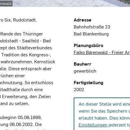
renwald
Projektdaten
o Six, Rudolstadt.
Adresse
Bahnhofstraße 23
 Rande des Thüringer
Bad Blankenburg
olstadt - Saalfeld - Bad
Planungsbüro
zept des Städteverbundes
Falko Bärenwald - Freier Ar
e Tradition des Kongress-,
r wahrzunehmen. Kernstück
Bauherr
alle. Diese entsprach aber
gewerblich
rüchen einer
achnutzung. So entschloss
Fertigstellung
Stadthalle durch eine
2002
 Erweiterung, den Zielen
and zu setzen.
An dieser Stelle wird ei
wenn Sie das Speichern 
ubeginn 05.08.1999,
erlaubt haben. Dies könn
nung 06.06.2002. Die
Einstellungen
jederzeit t