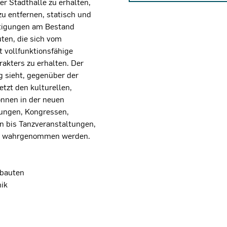
r Stadthalle zu erhalten,
u entfernen, statisch und
tigungen am Bestand
en, die sich vom
 vollfunktionsfähige
akters zu erhalten. Der
sieht, gegenüber der
etzt den kulturellen,
önnen in der neuen
gungen, Kongressen,
 bis Tanzveranstaltungen,
als wahrgenommen werden.
Anbauten
nik