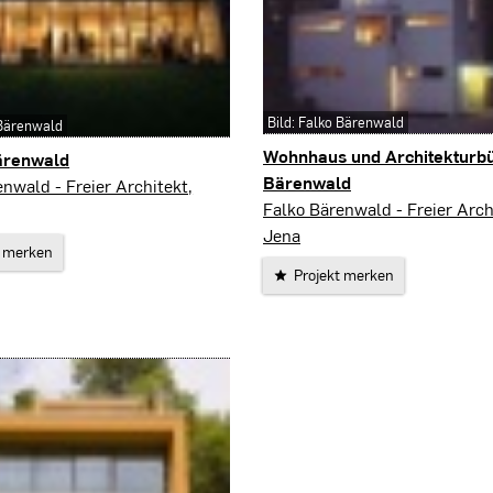
Bild: Falko Bärenwald
 Bärenwald
Wohnhaus und Architekturb
Bärenwald
Bärenwald
nwald - Freier Architekt,
Jena
Falko Bärenwald - Freier Arch
Jena
t merken
Projekt merken