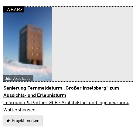
TABARZ
Bild: Axel Bauer
Sanierung Fernmeldeturm „Großer Inselsberg“ zum
Aussichts- und Erlebnisturm
Tabarz
Lehrmann & Partner GbR · Architektur- und Ingenieurbüro,
Waltershausen
Projekt merken