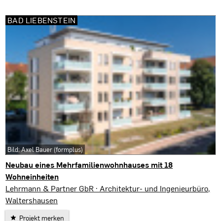
BAD LIEBENSTEIN
Bild: Axel Bauer (formplus)
Neubau eines Mehrfamilienwohnhauses mit 18
Wohneinheiten
Bad Liebenstein
Lehrmann & Partner GbR · Architektur- und Ingenieurbüro,
Waltershausen
Projekt merken