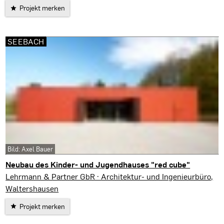
Projekt merken
SEEBACH
Bild: Axel Bauer
Neubau des Kinder- und Jugendhauses "red cube"
Seebach
Lehrmann & Partner GbR · Architektur- und Ingenieurbüro,
Waltershausen
Projekt merken