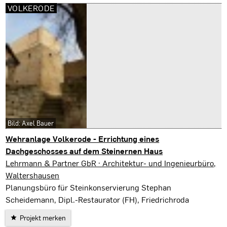
VOLKERODE
Bild: Axel Bauer
Wehranlage Volkerode - Errichtung eines
Dachgeschosses auf dem Steinernen Haus
Volkerode
Lehrmann & Partner GbR · Architektur- und Ingenieurbüro,
Waltershausen
Planungsbüro für Steinkonservierung Stephan
Scheidemann, Dipl.-Restaurator (FH), Friedrichroda
Projekt merken