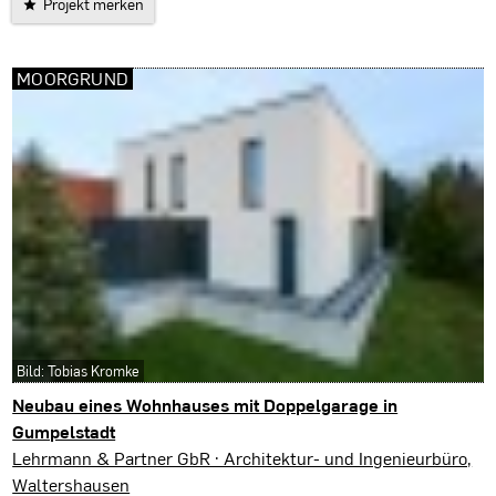
Projekt merken
MOORGRUND
Bild: Tobias Kromke
Neubau eines Wohnhauses mit Doppelgarage in
Gumpelstadt
Moorgrund
Lehrmann & Partner GbR · Architektur- und Ingenieurbüro,
Waltershausen