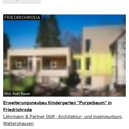
FRIEDRICHRODA
Bild: Axel Bauer
Erweiterungsneubau Kindergarten "Purzelbaum" in
Friedrichroda
Friedrichroda
Lehrmann & Partner GbR · Architektur- und Ingenieurbüro,
Waltershausen