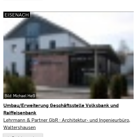
EISENACH
Bild: Michael Heß
Umbau/Erweiterung Geschäftsstelle Volksbank und
Raiffeisenbank
Eisenach
Lehrmann & Partner GbR · Architektur- und Ingenieurbüro,
Waltershausen