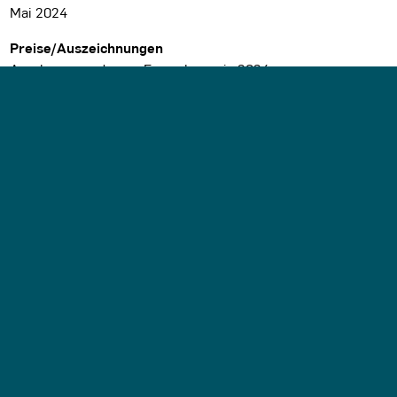
Mai 2024
Preise/Auszeichnungen
Anerkennung Jenaer Fassadenpreis 2024
An dieser Stelle wird eine Google-Maps-Karte angezeigt,
wenn Sie das Speichern der entsprechenden Cookies
erlaubt haben. Dies können Sie über die
Privatsphäre-
Einstellungen
jederzeit tun.
Zugeordnete Schlagworte und Sammlungen
Gebäudegestaltung – Umbau
Wohnen
Jena
Letzte Aktualisierung dieser Seite am: 20.01.2025. Alle
Angaben auf dieser Seite werden durch das Büro