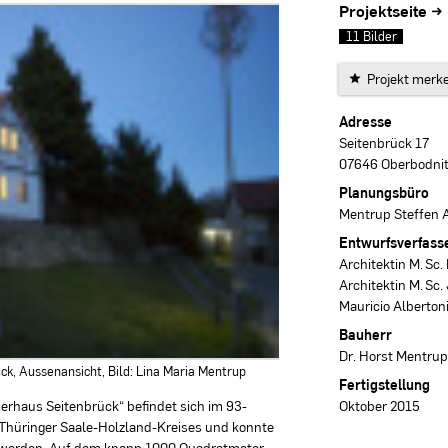
Projektseite →
11 Bilder
Projekt merk
Projektdaten
Adresse
Seitenbrück 17
07646 Oberbodnit
Planungsbüro
Mentrup Steffen A
Entwurfsverfass
Architektin M. Sc.
Architektin M. Sc.
Mauricio Alberton
Bauherr
Dr. Horst Mentru
ck, Aussenansicht, Bild: Lina Maria Mentrup
Fertigstellung
ierhaus Seitenbrück“ befindet sich im 93-
Oktober 2015
Thüringer Saale-Holzland-Kreises und konnte
rt werden. Auf dem knapp 1000 Quadratmeter