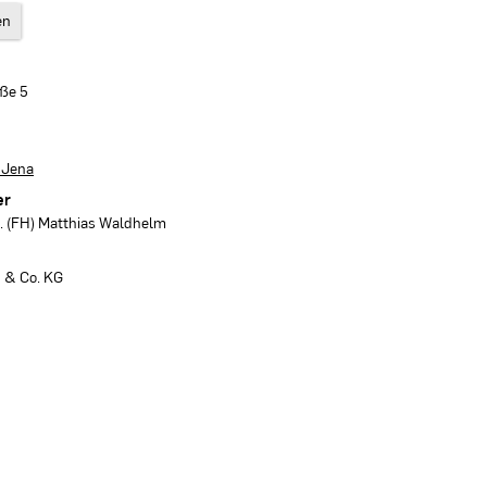
en
aße 5
 Jena
er
ng. (FH) Matthias Waldhelm
 & Co. KG