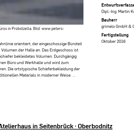
Entwurfsverfass
Dipl.-Ing. Martin 
Bauherr
grimelo GmbH & C
ros in Probstzella, Bild: www.peters-
Fertigstellung
Oktober 2016
hnlinie orientiert, der eingeschossige Büroteil
s Volumen der Halle an. Das Erdgeschoss ist
t Schiefer bekleidetes Volumen. Durchgängig
chen Büro und Werkhalle und wird zum
ren. Die ortstypische Schieferbekleidung der
ditionellen Materials in moderner Weise. …
telierhaus in Seitenbrück · Oberbodnitz