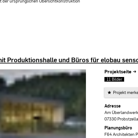
it der ursprünglichen Oberlichtkonstruktion
t Produktionshalle und Büros für elobau senso
Projektseite →
11 Bilder
Projekt merk
Projektdaten
Adresse
Am Überlandwerk
07330 Probstzell
Planungsbüro
F64 Architekten