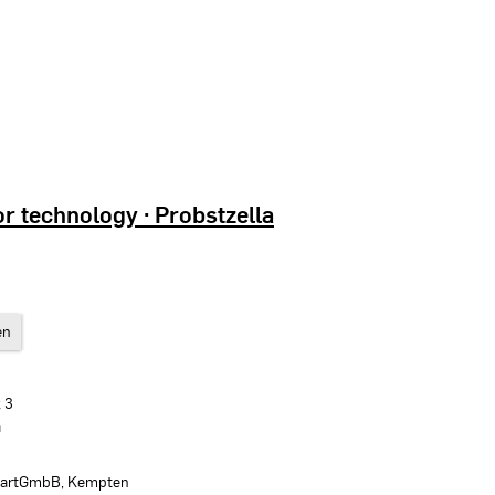
r technology · Probstzella
en
 3
a
 PartGmbB, Kempten