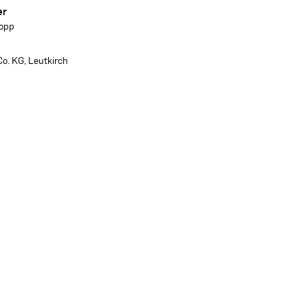
er
Kopp
o. KG, Leutkirch