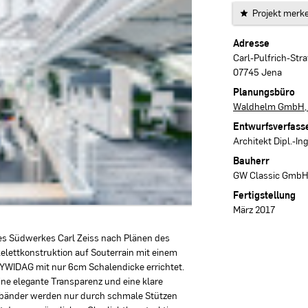
Projekt merk
Projektdaten
Adresse
Carl-Pulfrich-Str
07745 Jena
Planungsbüro
Waldhelm GmbH,
Entwurfsverfass
Architekt Dipl.-I
Bauherr
GW Classic GmbH
Fertigstellung
März 2017
s Südwerkes Carl Zeiss nach Plänen des
elettkonstruktion auf Souterrain mit einem
WIDAG mit nur 6cm Schalendicke errichtet.
ine elegante Transparenz und eine klare
erbänder werden nur durch schmale Stützen