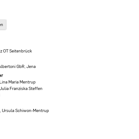
en
z OT Seitenbrück
lbertoni GbR, Jena
er
 Lina Maria Mentrup
 Julia Franziska Steffen
i
p, Ursula Schiwon-Mentrup