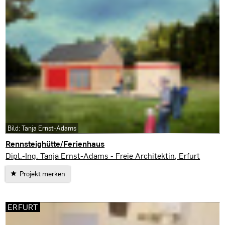
Bild: Tanja Ernst-Adams
Rennsteighütte/Ferienhaus
Tabarz
Dipl.-Ing. Tanja Ernst-Adams - Freie Architektin, Erfurt
Projekt merken
ERFURT