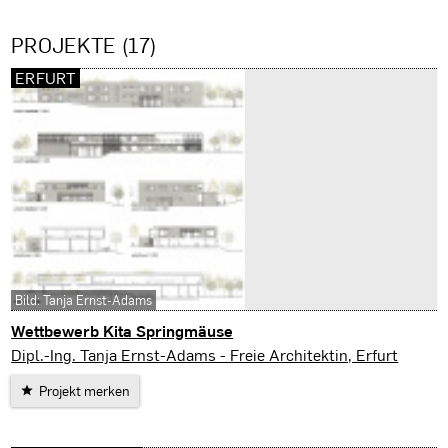
PROJEKTE (17)
ERFURT
Bild: Tanja Ernst-Adams
Wettbewerb Kita Springmäuse
Erfurt
Dipl.-Ing. Tanja Ernst-Adams - Freie Architektin, Erfurt
Projekt merken