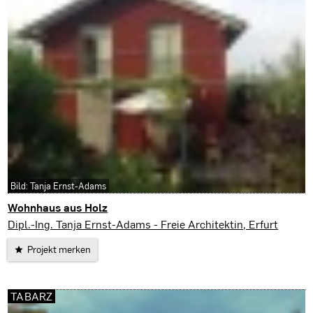
Bild: Tanja Ernst-Adams
Wohnhaus aus Holz
Waltershausen
Dipl.-Ing. Tanja Ernst-Adams - Freie Architektin, Erfurt
Projekt merken
TABARZ