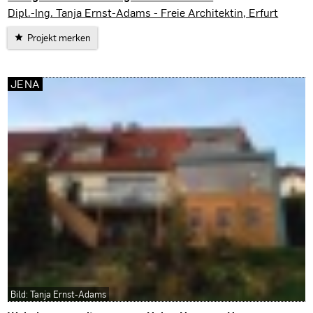
Erfurt
Dipl.-Ing. Tanja Ernst-Adams - Freie Architektin, Erfurt
Projekt merken
JENA
Bild: Tanja Ernst-Adams