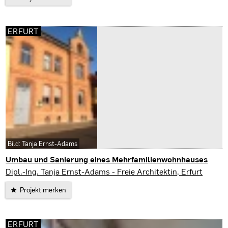
ERFURT
Bild: Tanja Ernst-Adams
Umbau und Sanierung eines Mehrfamilienwohnhauses
Erfurt
Dipl.-Ing. Tanja Ernst-Adams - Freie Architektin, Erfurt
Projekt merken
ERFURT