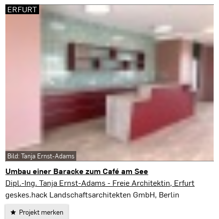
ERFURT
Bild: Tanja Ernst-Adams
Umbau einer Baracke zum Café am See
Erfurt
Dipl.-Ing. Tanja Ernst-Adams - Freie Architektin, Erfurt
geskes.hack Landschaftsarchitekten GmbH, Berlin
Projekt merken