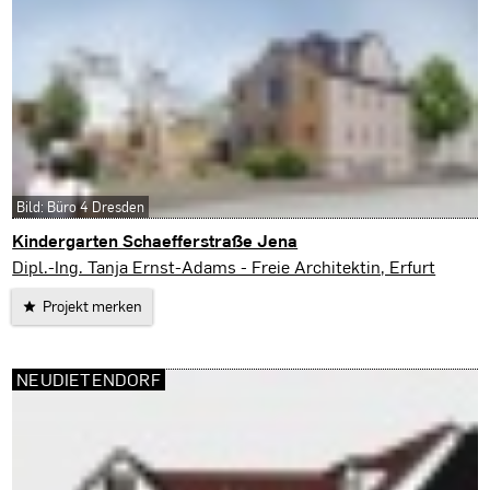
Bild: Büro 4 Dresden
Kindergarten Schaefferstraße Jena
Jena
Dipl.-Ing. Tanja Ernst-Adams - Freie Architektin, Erfurt
Projekt merken
NEUDIETENDORF