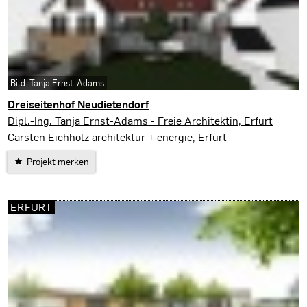
Bild: Tanja Ernst-Adams
Dreiseitenhof Neudietendorf
Neudietendorf
Dipl.-Ing. Tanja Ernst-Adams - Freie Architektin, Erfurt
Carsten Eichholz architektur + energie, Erfurt
Projekt merken
ERFURT