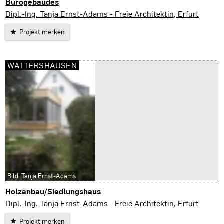
Bürogebäudes
Erfurt
Dipl.-Ing. Tanja Ernst-Adams - Freie Architektin, Erfurt
Projekt merken
WALTERSHAUSEN
Bild: Tanja Ernst-Adams
Holzanbau/Siedlungshaus
Waltershausen
Dipl.-Ing. Tanja Ernst-Adams - Freie Architektin, Erfurt
Projekt merken