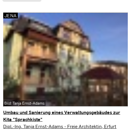
JENA
Bild: Tanja Ernst-Adams
Umbau und Sanierung eines Verwaltungsgebäudes zur
Kita "Sprachkiste"
Jena
Dipl.-Ing. Tanja Ernst-Adams - Freie Architektin, Erfurt