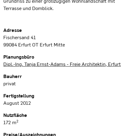
Grundriss zu einer großzügigen Wohnlandschaft mit
Terrasse und Domblick.
Projektdaten
Adresse
Fischersand 41
99084 Erfurt OT Erfurt Mitte
Planungsbüro
Dipl.-Ing. Tanja Ernst-Adams - Freie Architektin, Erfurt
Bauherr
privat
Fertigstellung
August 2012
Nutzfläche
2
172 m
Preise/Auszeichnungen