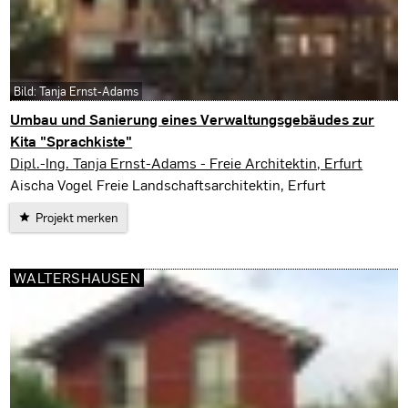
Bild: Tanja Ernst-Adams
Umbau und Sanierung eines Verwaltungsgebäudes zur
Kita "Sprachkiste"
Jena
Dipl.-Ing. Tanja Ernst-Adams - Freie Architektin, Erfurt
Aischa Vogel Freie Landschaftsarchitektin, Erfurt
Projekt merken
WALTERSHAUSEN