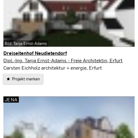
Bild: Tanja Ernst-Adams
Dreiseitenhof Neudietendorf
Neudietendorf
Dipl.-Ing. Tanja Ernst-Adams - Freie Architektin, Erfurt
Carsten Eichholz architektur + energie, Erfurt
Projekt merken
JENA