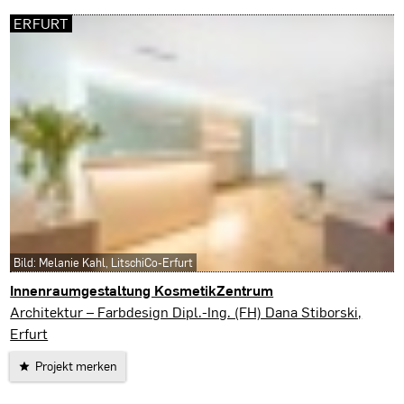
ERFURT
Bild: Melanie Kahl, LitschiCo-Erfurt
Innenraumgestaltung KosmetikZentrum
Erfurt
Architektur – Farbdesign Dipl.-Ing. (FH) Dana Stiborski,
Erfurt
Projekt merken