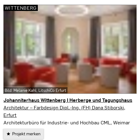
WITTENBERG
Bild: Melanie Kahl, LitschiCo Erfurt
Johanniterhaus Wittenberg I Herberge und Tagungshaus
Wittenberg
Architektur – Farbdesign Dipl.-Ing. (FH) Dana Stiborski,
Erfurt
Architekturbüro für Industrie- und Hochbau CML, Weimar
Projekt merken