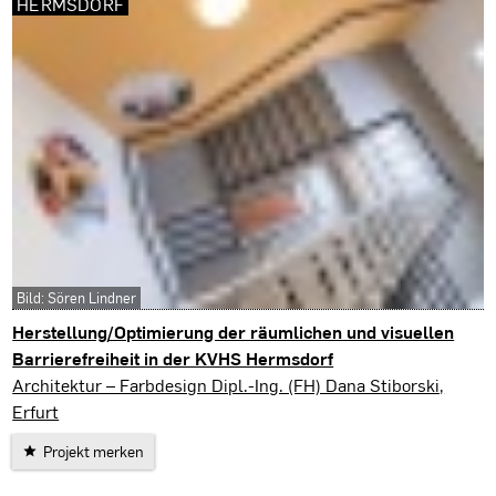
HERMSDORF
Bild: Sören Lindner
Herstellung/Optimierung der räumlichen und visuellen
Barrierefreiheit in der KVHS Hermsdorf
Hermsdorf
Architektur – Farbdesign Dipl.-Ing. (FH) Dana Stiborski,
Erfurt
Projekt merken