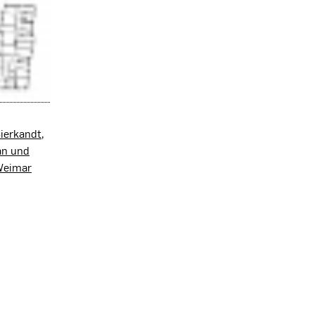
ierkandt,
an und
Weimar