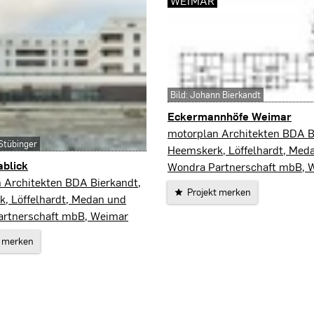
WEIMAR
Bild: Johann Bierkandt
Eckermannhöfe Weimar
Weimar
motorplan Architekten BDA B
 Stübinger
Heemskerk, Löffelhardt, Med
blick
Wondra Partnerschaft mbB, 
 Architekten BDA Bierkandt,
Projekt merken
, Löffelhardt, Medan und
artnerschaft mbB, Weimar
t merken