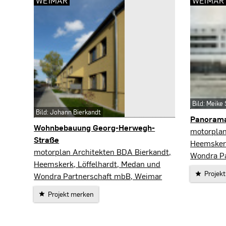
WEIMAR
WEIMAR
Bild: Meike
Bild: Johann Bierkandt
Panorama
Wohnbebauung Georg-Herwegh-
Weimar
motorplan
Straße
Heemskerk
Weimar
motorplan Architekten BDA Bierkandt,
Wondra P
Heemskerk, Löffelhardt, Medan und
Projek
Wondra Partnerschaft mbB, Weimar
Projekt merken