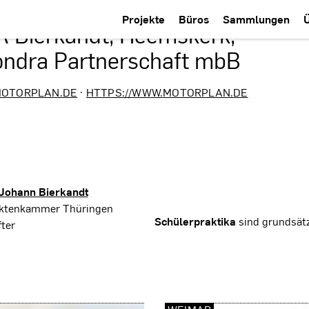
Projekte
Büros
Sammlungen
A Bierkandt, Heemskerk,
ondra Partnerschaft mbB
OTORPLAN.DE
·
HTTPS://WWW.MOTORPLAN.DE
Johann Bierkandt
tektenkammer Thüringen
Schülerpraktika
sind grundsätz
ter