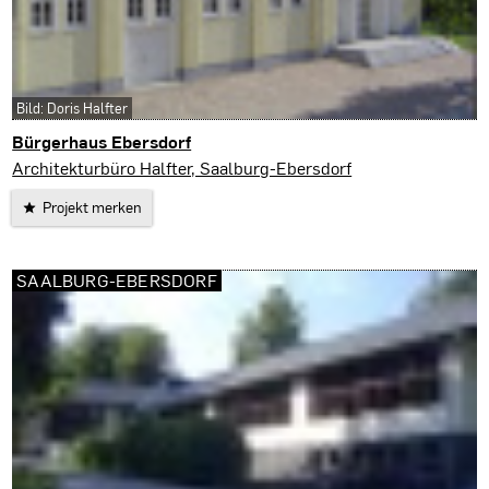
Bild: Doris Halfter
Bürgerhaus Ebersdorf
Saalburg-Ebersdorf
Architekturbüro Halfter, Saalburg-Ebersdorf
Projekt merken
SAALBURG-EBERSDORF