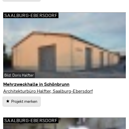
SAALBURG-EBERSDORF
Bild: Doris Halfter
Mehrzweckhalle in Schönbrunn
Saalburg-Ebersdorf
Architekturbüro Halfter, Saalburg-Ebersdorf
Projekt merken
SAALBURG-EBERSDORF