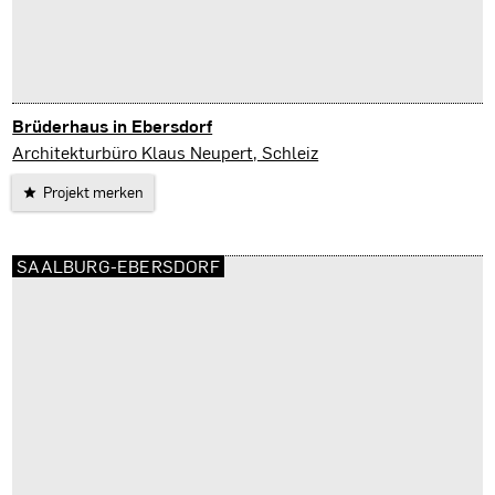
Brüderhaus in Ebersdorf
Saalburg-Ebersdorf
Architekturbüro Klaus Neupert, Schleiz
Projekt merken
SAALBURG-EBERSDORF