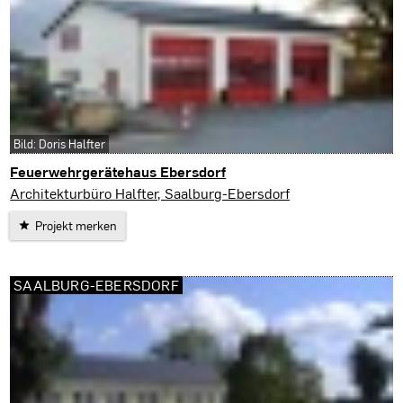
Bild: Doris Halfter
Feuerwehrgerätehaus Ebersdorf
Saalburg-Ebersdorf
Architekturbüro Halfter, Saalburg-Ebersdorf
Projekt merken
SAALBURG-EBERSDORF