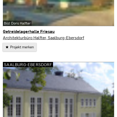
Bild: Doris Halfter
Getreidelagerhalle Friesau
Saalburg-Ebersdorf
Architekturbüro Halfter, Saalburg-Ebersdorf
Projekt merken
SAALBURG-EBERSDORF