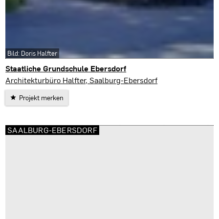
Bild: Doris Halfter
Staatliche Grundschule Ebersdorf
Saalburg-Ebersdorf
Architekturbüro Halfter, Saalburg-Ebersdorf
Projekt merken
SAALBURG-EBERSDORF