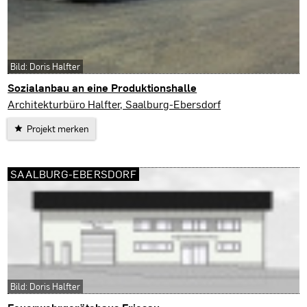
Bild: Doris Halfter
Sozialanbau an eine Produktionshalle
Saalburg-Ebersdorf
Architekturbüro Halfter, Saalburg-Ebersdorf
Projekt merken
SAALBURG-EBERSDORF
Bild: Doris Halfter