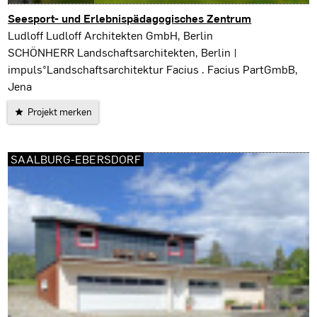
Seesport- und Erlebnispädagogisches Zentrum
Saalburg-Ebersdorf
Ludloff Ludloff Architekten GmbH, Berlin
SCHÖNHERR Landschaftsarchitekten, Berlin |
impuls°Landschaftsarchitektur Facius . Facius PartGmbB,
Jena
Projekt merken
SAALBURG-EBERSDORF