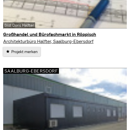
Bild: Doris Halfter
Großhandel und Bürofachmarkt in Röppisch
Saalburg-Ebersdorf
Architekturbüro Halfter, Saalburg-Ebersdorf
Projekt merken
SAALBURG-EBERSDORF