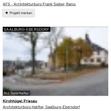
Saalburg-Ebersdorf
AFS - Architekturbüro Frank Sieber, Ranis
Projekt merken
SAALBURG-EBERSDORF
Bild: Doris Halfter
Kirchhügel Friesau
Saalburg-Ebersdorf
Architekturbüro Halfter, Saalburg-Ebersdorf