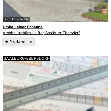
Bild: Doris Halfter
Umbau einer Scheune
Saalburg-Ebersdorf
Architekturbüro Halfter, Saalburg-Ebersdorf
Projekt merken
SAALBURG-EBERSDORF