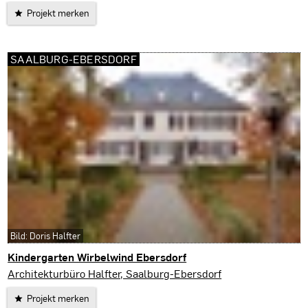
Projekt merken
SAALBURG-EBERSDORF
Bild: Doris Halfter
Kindergarten Wirbelwind Ebersdorf
Saalburg-Ebersdorf
Architekturbüro Halfter, Saalburg-Ebersdorf
Projekt merken