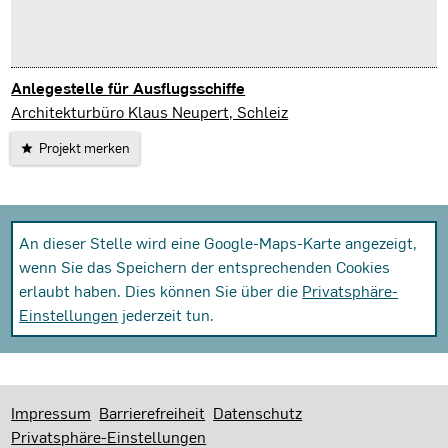
Anlegestelle für Ausflugsschiffe
Saalburg-Ebersdorf
Architekturbüro Klaus Neupert, Schleiz
Projekt merken
An dieser Stelle wird eine Google-Maps-Karte angezeigt,
UNTERSTÜTZER / PARTNER ARCHITEKTURFÜHRER THÜRINGEN
wenn Sie das Speichern der entsprechenden Cookies
erlaubt haben. Dies können Sie über die
Privatsphäre-
Einstellungen
jederzeit tun.
Impressum
Barrierefreiheit
Datenschutz
Privatsphäre-Einstellungen