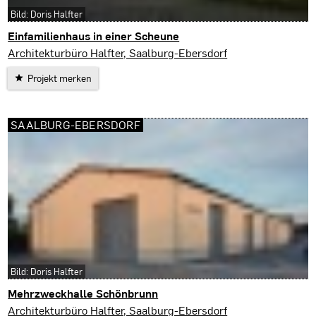
Bild: Doris Halfter
Einfamilienhaus in einer Scheune
Saalburg-Ebersdorf
Architekturbüro Halfter, Saalburg-Ebersdorf
Projekt merken
SAALBURG-EBERSDORF
Bild: Doris Halfter
Mehrzweckhalle Schönbrunn
Saalburg-Ebersdorf
Architekturbüro Halfter, Saalburg-Ebersdorf