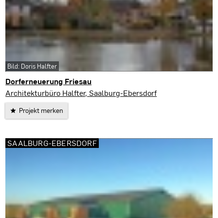
Bild: Doris Halfter
Dorferneuerung Friesau
Saalburg-Ebersdorf
Architekturbüro Halfter, Saalburg-Ebersdorf
Projekt merken
SAALBURG-EBERSDORF