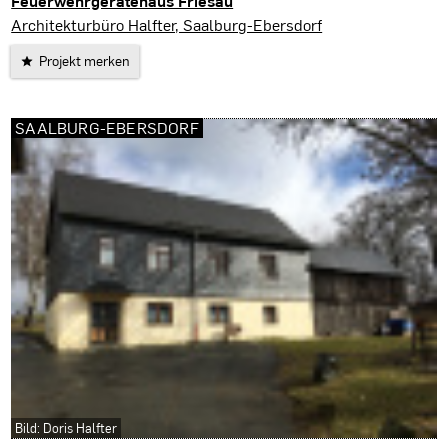
Feuerwehrgerätehaus Friesau
Saalburg-Ebersdorf
Architekturbüro Halfter, Saalburg-Ebersdorf
Projekt merken
SAALBURG-EBERSDORF
Bild: Doris Halfter