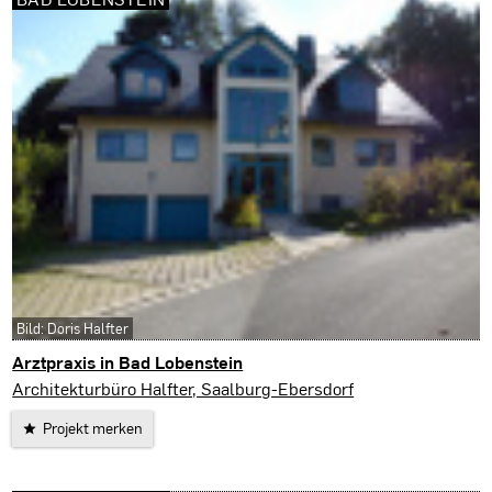
Bild: Doris Halfter
Arztpraxis in Bad Lobenstein
Bad Lobenstein
Architekturbüro Halfter, Saalburg-Ebersdorf
Projekt merken