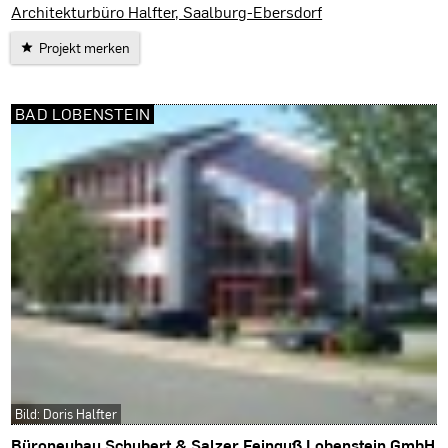
Saalburg-Ebersdorf
Architekturbüro Halfter, Saalburg-Ebersdorf
Projekt merken
BAD LOBENSTEIN
Bild: Doris Halfter
Büroneubau Schubert & Salzer Feinguß Lobenstein GmbH