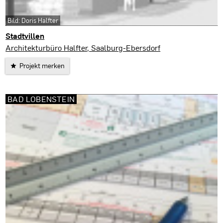
Bild: Doris Halfter
Stadtvillen
Weimar
Architekturbüro Halfter, Saalburg-Ebersdorf
Projekt merken
BAD LOBENSTEIN