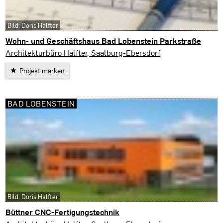
Bild: Doris Halfter
Wohn- und Geschäftshaus Bad Lobenstein Parkstraße
Bad Lobenstein
Architekturbüro Halfter, Saalburg-Ebersdorf
Projekt merken
BAD LOBENSTEIN
Bild: Doris Halfter
Büttner CNC-Fertigungstechnik