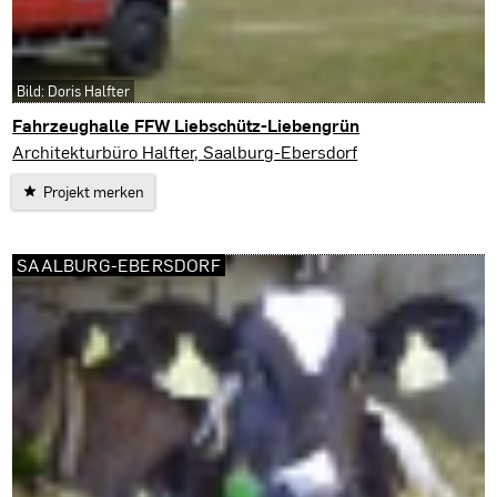
Bild: Doris Halfter
Fahrzeughalle FFW Liebschütz-Liebengrün
Liebengrün
Architekturbüro Halfter, Saalburg-Ebersdorf
Projekt merken
SAALBURG-EBERSDORF