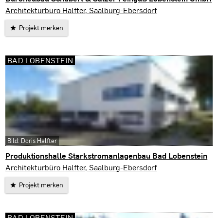
Bad Lobenstein
Architekturbüro Halfter, Saalburg-Ebersdorf
Projekt merken
BAD LOBENSTEIN
Bild: Doris Halfter
Produktionshalle Starkstromanlagenbau Bad Lobenstein
Bad Lobenstein
Architekturbüro Halfter, Saalburg-Ebersdorf
Projekt merken
BAD LOBENSTEIN