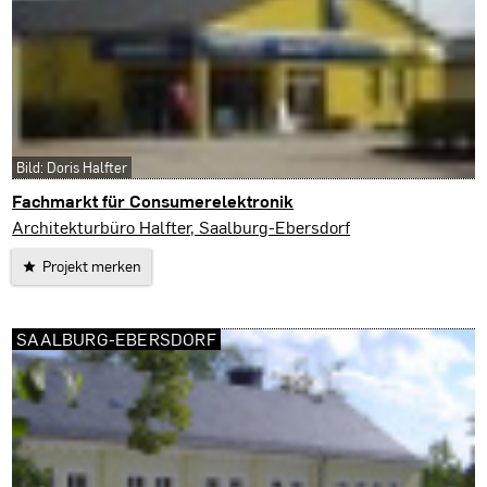
Bild: Doris Halfter
Fachmarkt für Consumerelektronik
Bad Lobenstein
Architekturbüro Halfter, Saalburg-Ebersdorf
Projekt merken
SAALBURG-EBERSDORF