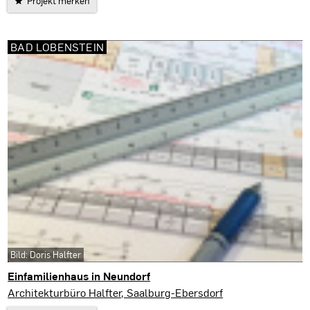
Projekt merken
BAD LOBENSTEIN
Bild: Doris Halfter
Einfamilienhaus in Neundorf
Bad Lobenstein
Architekturbüro Halfter, Saalburg-Ebersdorf