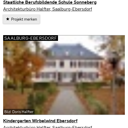
Staatliche Berufsbildende Schule Sonneberg
Sonneberg
Architekturbüro Halfter, Saalburg-Ebersdorf
Projekt merken
SAALBURG-EBERSDORF
Bild: Doris Halfter
Kindergarten Wirbelwind Ebersdorf
Saalburg-Ebersdorf
Architekturbüro Halfter, Saalburg-Ebersdorf