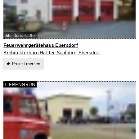
Bild: Doris Halfter
Feuerwehrgerätehaus Ebersdorf
Saalburg-Ebersdorf
Architekturbüro Halfter, Saalburg-Ebersdorf
Projekt merken
LIEBENGRÜN