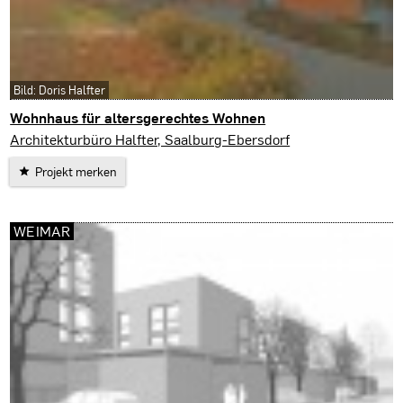
Bild: Doris Halfter
Wohnhaus für altersgerechtes Wohnen
Harra
Architekturbüro Halfter, Saalburg-Ebersdorf
Projekt merken
WEIMAR