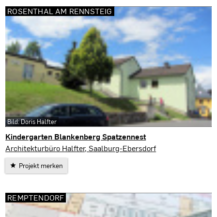
ROSENTHAL AM RENNSTEIG
Bild: Doris Halfter
Kindergarten Blankenberg Spatzennest
Rosenthal am Rennsteig
Architekturbüro Halfter, Saalburg-Ebersdorf
Projekt merken
REMPTENDORF