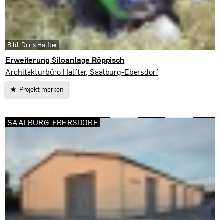
Bild: Doris Halfter
Erweiterung Siloanlage Röppisch
Saalburg-Ebersdorf
Architekturbüro Halfter, Saalburg-Ebersdorf
Projekt merken
SAALBURG-EBERSDORF