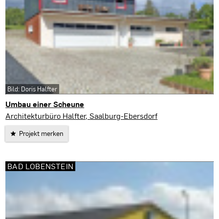
Bild: Doris Halfter
Umbau einer Scheune
Saalburg-Ebersdorf
Architekturbüro Halfter, Saalburg-Ebersdorf
Projekt merken
BAD LOBENSTEIN