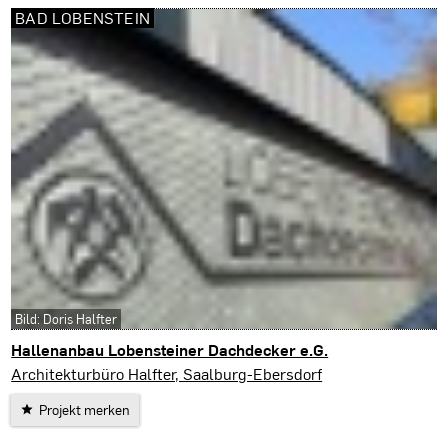
BAD LOBENSTEIN
Bild: Doris Halfter
Hallenanbau Lobensteiner Dachdecker e.G.
Bad Lobenstein
Architekturbüro Halfter, Saalburg-Ebersdorf
Projekt merken