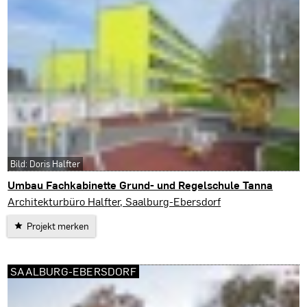
Bild: Doris Halfter
Umbau Fachkabinette Grund- und Regelschule Tanna
Tanna
Architekturbüro Halfter, Saalburg-Ebersdorf
Projekt merken
SAALBURG-EBERSDORF