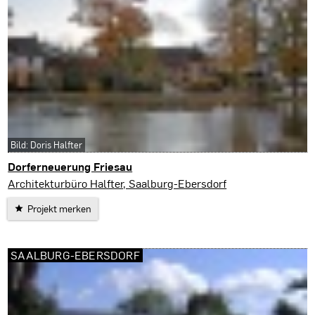
Bild: Doris Halfter
Dorferneuerung Friesau
Saalburg-Ebersdorf
Architekturbüro Halfter, Saalburg-Ebersdorf
Projekt merken
SAALBURG-EBERSDORF