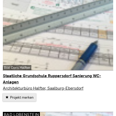
Bild: Doris Halfter
Staatliche Grundschule Ruppersdorf Sanierung WC-
Anlagen
Remptendorf
Architekturbüro Halfter, Saalburg-Ebersdorf
Projekt merken
BAD LOBENSTEIN