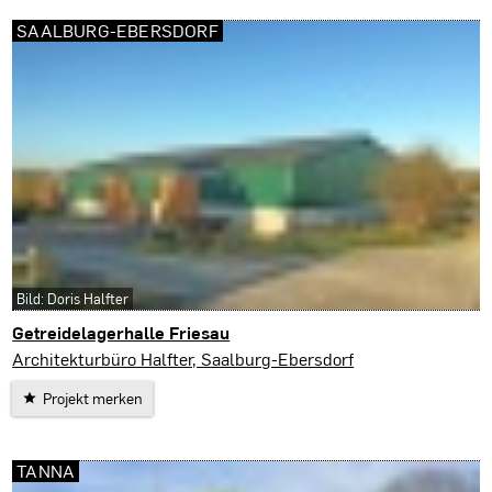
SAALBURG-EBERSDORF
Bild: Doris Halfter
Getreidelagerhalle Friesau
Saalburg-Ebersdorf
Architekturbüro Halfter, Saalburg-Ebersdorf
Projekt merken
TANNA