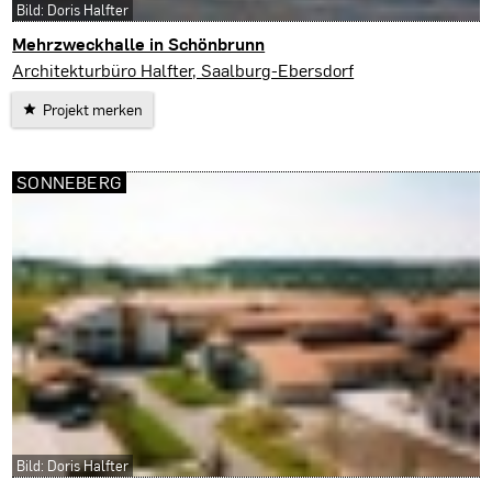
Bild: Doris Halfter
Mehrzweckhalle in Schönbrunn
Saalburg-Ebersdorf
Architekturbüro Halfter, Saalburg-Ebersdorf
Projekt merken
SONNEBERG
Bild: Doris Halfter