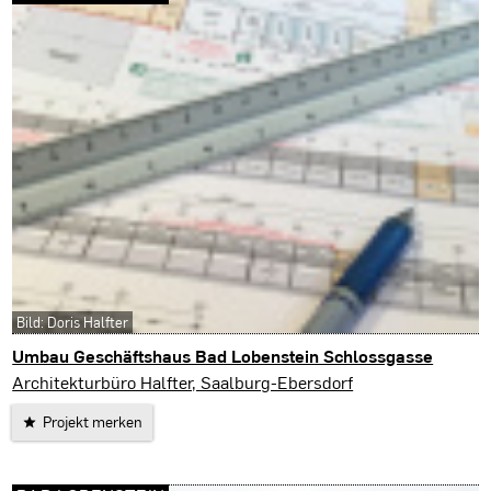
Bild: Doris Halfter
Umbau Geschäftshaus Bad Lobenstein Schlossgasse
Bad Lobenstein
Architekturbüro Halfter, Saalburg-Ebersdorf
Projekt merken