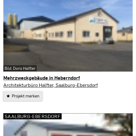
Bild: Doris Halfter
Mehrzweckgebäude in Heberndorf
Wurzbach
Architekturbüro Halfter, Saalburg-Ebersdorf
Projekt merken
SAALBURG-EBERSDORF