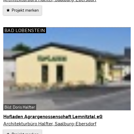
Projekt merken
BAD LOBENSTEIN
Bild: Doris Halfter
Hofladen Agrargenossenschaft Lemnitztal eG
Bad Lobenstein
Architekturbüro Halfter, Saalburg-Ebersdorf