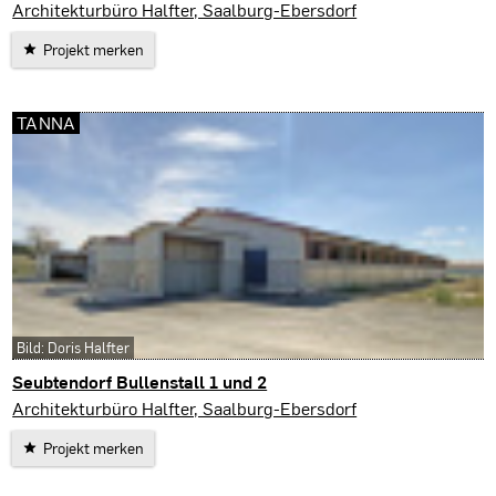
Rosenthal am Rennsteig
Architekturbüro Halfter, Saalburg-Ebersdorf
Projekt merken
TANNA
Bild: Doris Halfter
Seubtendorf Bullenstall 1 und 2
Tanna
Architekturbüro Halfter, Saalburg-Ebersdorf
Projekt merken