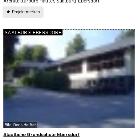
Bad Lobenstein
Architekturbüro Halfter, Saalburg-Ebersdorf
Projekt merken
SAALBURG-EBERSDORF
Bild: Doris Halfter
Staatliche Grundschule Ebersdorf