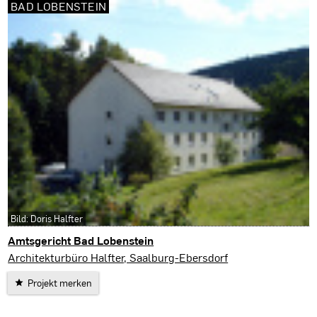
BAD LOBENSTEIN
Bild: Doris Halfter
Amtsgericht Bad Lobenstein
Bad Lobenstein
Architekturbüro Halfter, Saalburg-Ebersdorf
Projekt merken