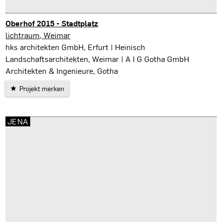
Oberhof 2015 - Stadtplatz
Oberhof
lichtraum, Weimar
hks architekten GmbH, Erfurt | Heinisch
Landschaftsarchitekten, Weimar | A I G Gotha GmbH
Architekten & Ingenieure, Gotha
Projekt merken
JENA