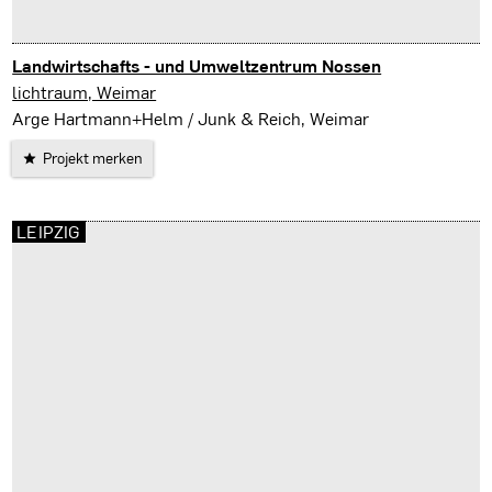
Landwirtschafts - und Umweltzentrum Nossen
Nossen / Sachsen
lichtraum, Weimar
Arge Hartmann+Helm / Junk & Reich, Weimar
Projekt merken
LEIPZIG