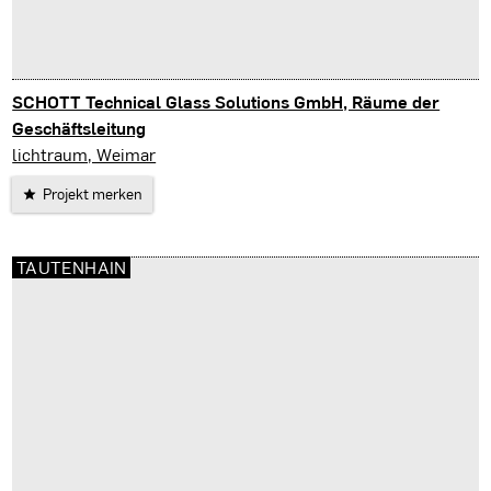
SCHOTT Technical Glass Solutions GmbH, Räume der
Geschäftsleitung
Jena
lichtraum, Weimar
Projekt merken
TAUTENHAIN