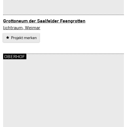
Grottoneum der Saalfelder Feengrotten
Saalfeld
lichtraum, Weimar
Projekt merken
OBERHOF