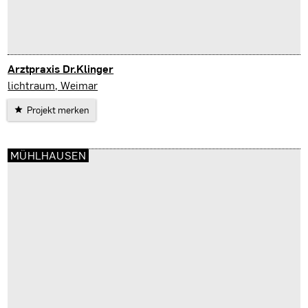
Arztpraxis Dr.Klinger
Jena
lichtraum, Weimar
Projekt merken
MÜHLHAUSEN