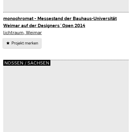
monochromat - Messestand der Bauhaus-Universität
Weimar auf der Designers´Open 2014
Leipzig
lichtraum, Weimar
Projekt merken
NOSSEN / SACHSEN