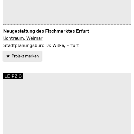
Neugestaltung des Fischmarktes Erfurt
Erfurt
lichtraum, Weimar
Stadtplanungsbüro Dr. Wilke, Erfurt
Projekt merken
LEIPZIG