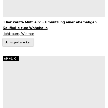
"Hier kaufte Mutti ein" - Umnutzung einer ehemaligen
Kaufhalle zum Wohnhaus
Tautenhain
lichtraum, Weimar
Projekt merken
ERFURT