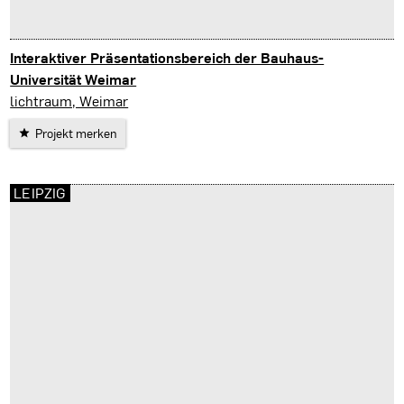
Interaktiver Präsentationsbereich der Bauhaus-
Universität Weimar
Weimar
lichtraum, Weimar
Projekt merken
LEIPZIG