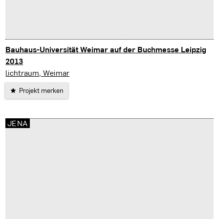
Bauhaus-Universität Weimar auf der Buchmesse Leipzig
2013
Leipzig
lichtraum, Weimar
Projekt merken
JENA