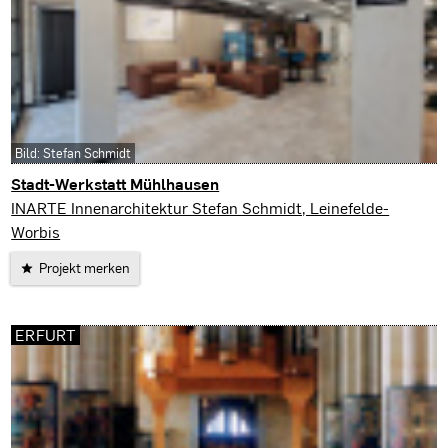
Bild: Stefan Schmidt
Stadt-Werkstatt Mühlhausen
Mühlhausen
INARTE Innenarchitektur Stefan Schmidt, Leinefelde-
Worbis
Projekt merken
ERFURT