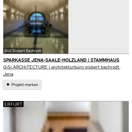
Bild: Gisbert Bachrodt
SPARKASSE JENA-SAALE-HOLZLAND | STAMMHAUS
Jena
GiSi.ARCHiTECTURE | architekturbüro gisbert bachrodt,
Jena
Projekt merken
ERFURT