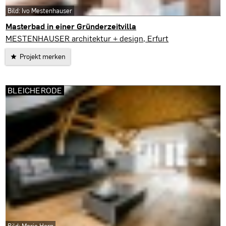
Bild: Ivo Mestenhauser
Masterbad in einer Gründerzeitvilla
Leipzig
MESTENHAUSER architektur + design, Erfurt
Projekt merken
BLEICHERODE