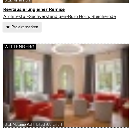
Bild: Mario Horn
Revitalisierung einer Remise
Bleicherode
Architektur-Sachverständigen-Büro Horn, Bleicherode
Projekt merken
WITTENBERG
Bild: Melanie Kahl, LitschiCo Erfurt