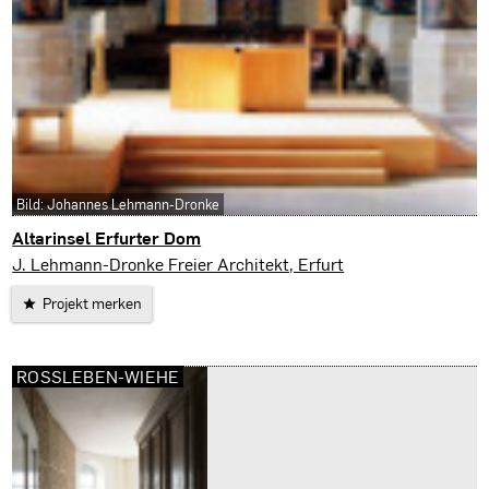
Bild: Johannes Lehmann-Dronke
Altarinsel Erfurter Dom
Erfurt
J. Lehmann-Dronke Freier Architekt, Erfurt
Projekt merken
ROSSLEBEN-WIEHE