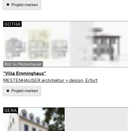
Projekt merken
GOTHA
Bild: Ivo Mestenhauser
"Villa Emminghaus"
Gotha
MESTENHAUSER architektur + design, Erfurt
Projekt merken
GERA