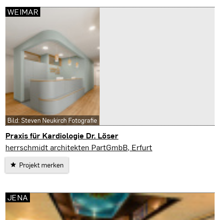
WEIMAR
Bild: Steven Neukirch Fotografie
Praxis für Kardiologie Dr. Löser
Weimar
herrschmidt architekten PartGmbB, Erfurt
Projekt merken
JENA