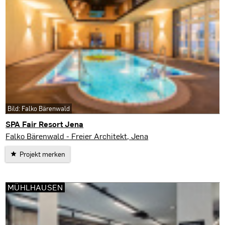
Bild: Falko Bärenwald
SPA Fair Resort Jena
Jena
Falko Bärenwald - Freier Architekt, Jena
Projekt merken
MÜHLHAUSEN