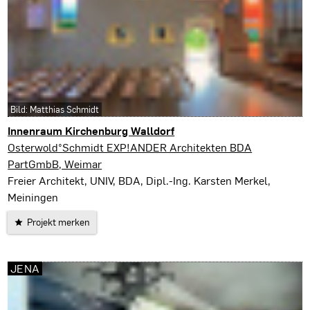
Bild: Matthias Schmidt
Innenraum Kirchenburg Walldorf
Walldorf
Osterwold°Schmidt EXP!ANDER Architekten BDA
PartGmbB, Weimar
Freier Architekt, UNIV, BDA, Dipl.-Ing. Karsten Merkel,
Meiningen
Projekt merken
JENA