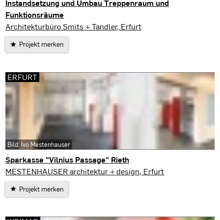
Instandsetzung und Umbau Treppenraum und
Funktionsräume
Weißensee
Architekturbüro Smits + Tandler, Erfurt
Projekt merken
ERFURT
Bild: Ivo Mestenhauser
Sparkasse "Vilnius Passage" Rieth
Erfurt
MESTENHAUSER architektur + design, Erfurt
Projekt merken