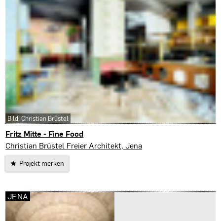
Bild: Christian Brüstel
Fritz Mitte - Fine Food
Jena
Christian Brüstel Freier Architekt, Jena
Projekt merken
JENA