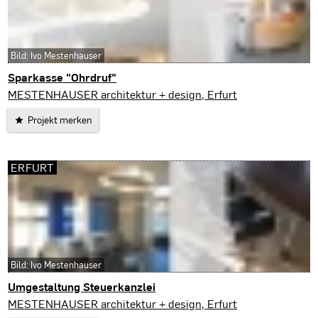
Bild: Ivo Mestenhauser
Sparkasse "Ohrdruf"
Ohrdruf
MESTENHAUSER architektur + design, Erfurt
Projekt merken
ERFURT
Bild: Ivo Mestenhauser
Umgestaltung Steuerkanzlei
Erfurt
MESTENHAUSER architektur + design, Erfurt