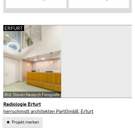
ERFURT
Bild: Steven Neukirch Fotografie
Radiologie Erfurt
Erfurt
herrschmidt architekten PartGmbB, Erfurt
Projekt merken