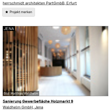
Erfurt
herrschmidt architekten PartGmbB, Erfurt
Projekt merken
JENA
Bild: Matthias Waldhelm
Sanierung Gewerbefläche Holzmarkt 9
Jena
Waldhelm GmbH, Jena