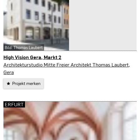
Bild: Thomas Laubert
High Vision Gera, Markt 2
Gera
Architekturstudio Mitte Freier Architekt Thomas Laubert,
Gera
Projekt merken
ERFURT