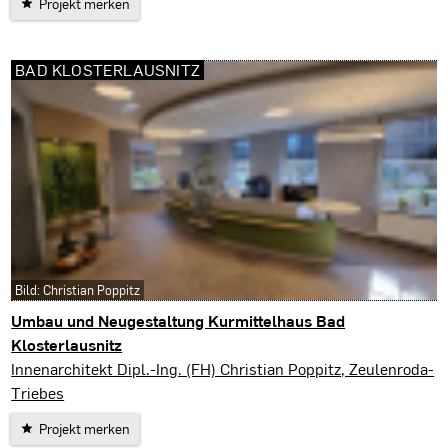
Projekt merken
BAD KLOSTERLAUSNITZ
Bild: Christian Poppitz
Umbau und Neugestaltung Kurmittelhaus Bad
Klosterlausnitz
Bad Klosterlausnitz
Innenarchitekt Dipl.-Ing. (FH) Christian Poppitz, Zeulenroda-
Triebes
Projekt merken