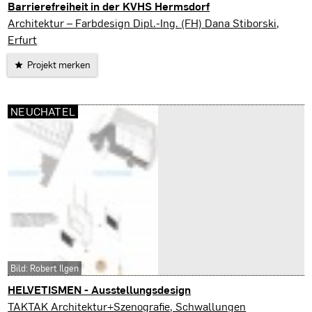
Barrierefreiheit in der KVHS Hermsdorf
Hermsdorf
Architektur – Farbdesign Dipl.-Ing. (FH) Dana Stiborski,
Erfurt
Projekt merken
NEUCHATEL
Bild: Robert Ilgen
HELVETISMEN - Ausstellungsdesign
Neuchatel
TAKTAK Architektur+Szenografie, Schwallungen