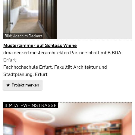
Bild: Joachim Deckert
Musterzimmer auf Schloss Wiehe
Roßleben-Wiehe
dma deckertmesterarchitekten Partnerschaft mbB BDA,
Erfurt
Fachhochschule Erfurt, Fakultät Architektur und
Stadtplanung, Erfurt
Projekt merken
ILMTAL-WEINSTRASSE