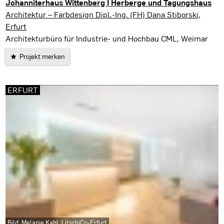
Johanniterhaus Wittenberg I Herberge und Tagungshaus
Wittenberg
Architektur – Farbdesign Dipl.-Ing. (FH) Dana Stiborski,
Erfurt
Architekturbüro für Industrie- und Hochbau CML, Weimar
Projekt merken
ERFURT
Bild: Melanie Kahl, LitschiCo-Erfurt