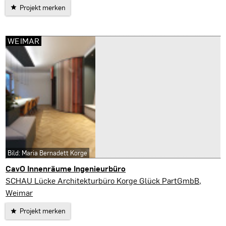
Projekt merken
WEIMAR
Bild: Maria Bernadett Korge
CavO Innenräume Ingenieurbüro
Weimar
SCHAU Lücke Architekturbüro Korge Glück PartGmbB,
Weimar
Projekt merken