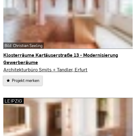
Bild: Christian Seeling
Klosterräume Kartäuserstraße 13 - Modernisierung
Gewerberäume
Erfurt
Architekturbüro Smits + Tandler, Erfurt
Projekt merken
LEIPZIG