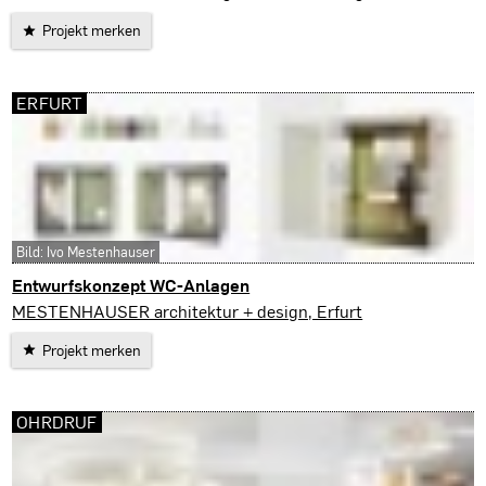
Projekt merken
ERFURT
Bild: Ivo Mestenhauser
Entwurfskonzept WC-Anlagen
Erfurt
MESTENHAUSER architektur + design, Erfurt
Projekt merken
OHRDRUF