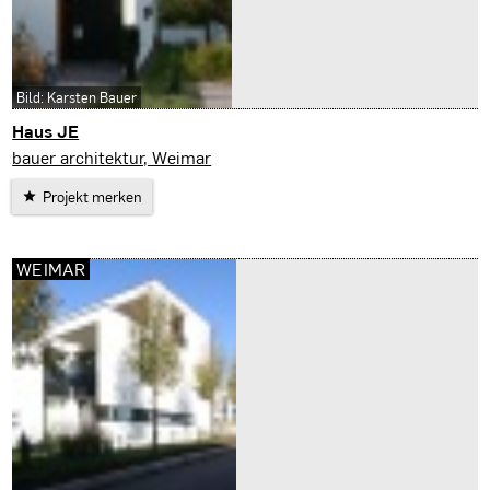
Bild: Karsten Bauer
Haus JE
Erfurt
bauer architektur, Weimar
Projekt merken
WEIMAR