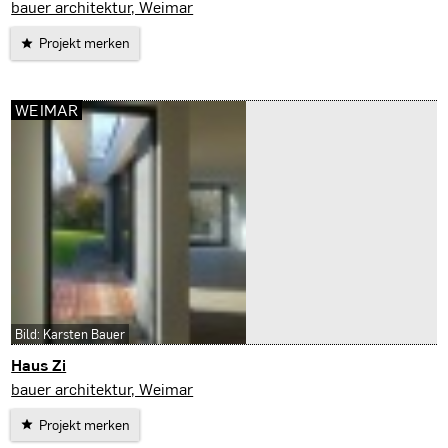
Weimar
bauer architektur, Weimar
Projekt merken
WEIMAR
Bild: Karsten Bauer
Haus Zi
Weimar
bauer architektur, Weimar
Projekt merken