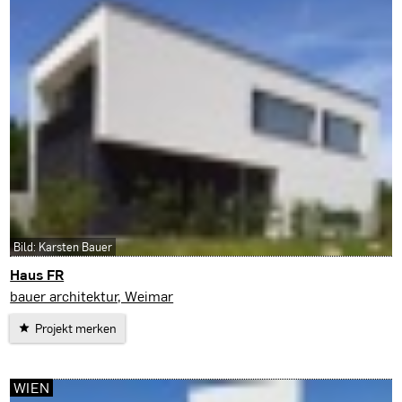
Bild: Karsten Bauer
Haus FR
Erfurt
bauer architektur, Weimar
Projekt merken
WIEN