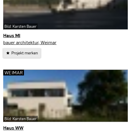
Bild: Karsten Bauer
Haus MI
Jena
bauer architektur, Weimar
Projekt merken
WEIMAR
Bild: Karsten Bauer
Haus WW