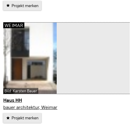
Projekt merken
WEIMAR
Bild: Karsten Bauer
Haus HH
Weimar
bauer architektur, Weimar
Projekt merken