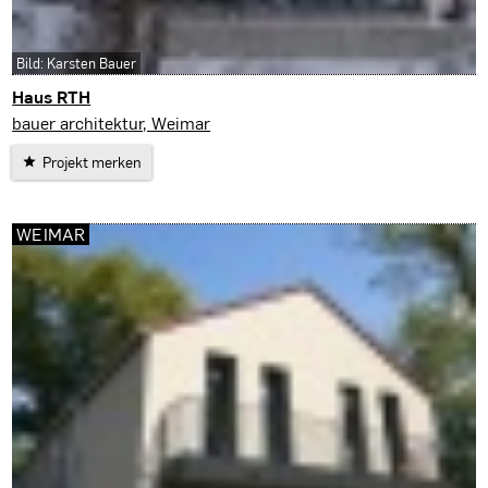
Bild: Karsten Bauer
Haus RTH
Erfurt
bauer architektur, Weimar
Projekt merken
WEIMAR