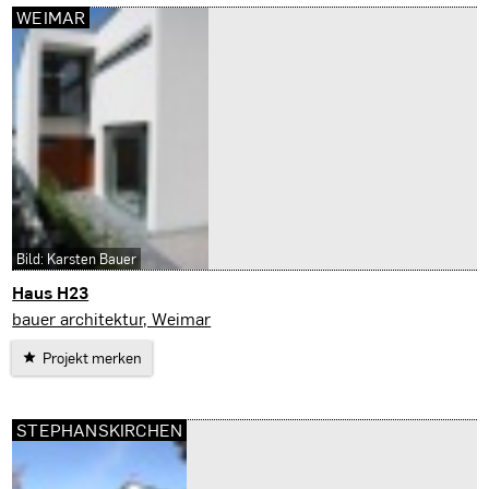
WEIMAR
Bild: Karsten Bauer
Haus H23
Weimar
bauer architektur, Weimar
Projekt merken
STEPHANSKIRCHEN