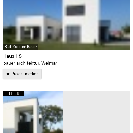
Bild: Karsten Bauer
Haus HS
Wien
bauer architektur, Weimar
Projekt merken
ERFURT