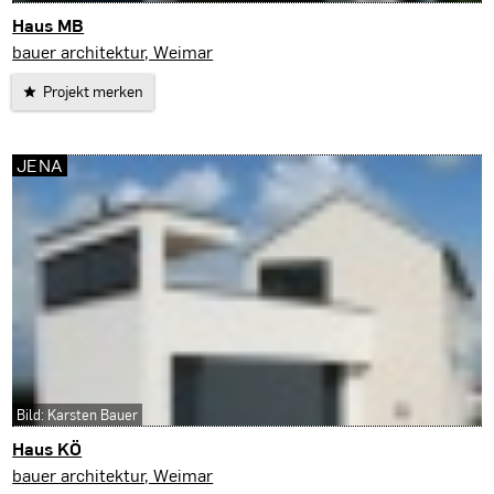
Haus MB
Wutha-Farnroda
bauer architektur, Weimar
Projekt merken
JENA
Bild: Karsten Bauer
Haus KÖ
Jena
bauer architektur, Weimar