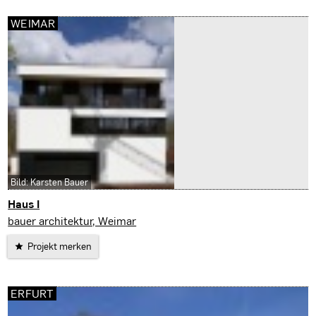
WEIMAR
Bild: Karsten Bauer
Haus I
Weimar
bauer architektur, Weimar
Projekt merken
ERFURT