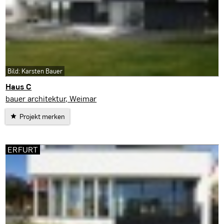
Bild: Karsten Bauer
Haus C
Erfurt
bauer architektur, Weimar
Projekt merken
ERFURT