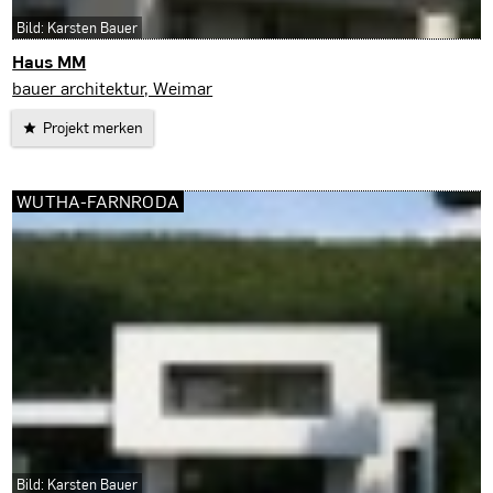
Bild: Karsten Bauer
Haus MM
Weimar
bauer architektur, Weimar
Projekt merken
WUTHA-FARNRODA
Bild: Karsten Bauer