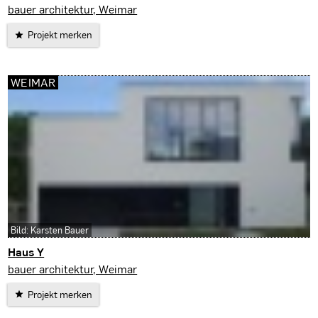
Weimar
bauer architektur, Weimar
Projekt merken
WEIMAR
Bild: Karsten Bauer
Haus Y
Weimar
bauer architektur, Weimar
Projekt merken