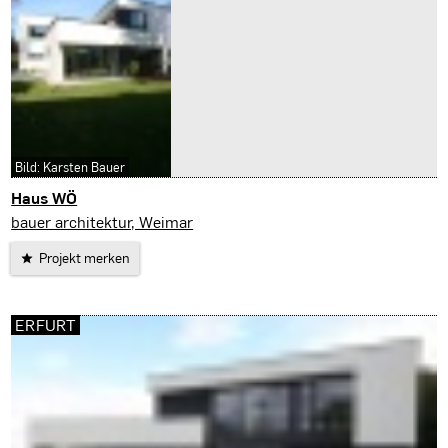
Bild: Karsten Bauer
Haus WÖ
Stephanskirchen
bauer architektur, Weimar
Projekt merken
ERFURT