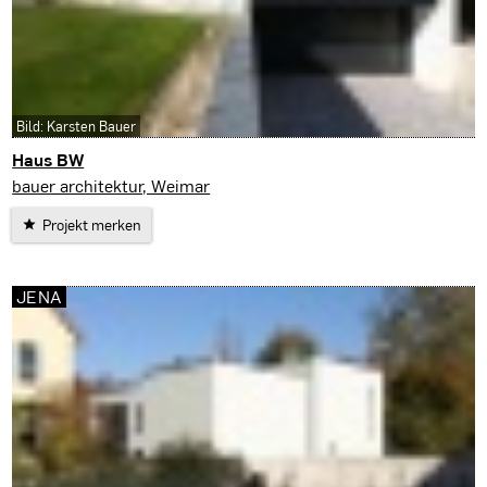
Bild: Karsten Bauer
Haus BW
Erfurt
bauer architektur, Weimar
Projekt merken
JENA