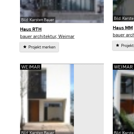
Bild: Karst
Bild: Karsten Bauer
Haus MM
Haus RTH
Weimar
bauer arc
Erfurt
bauer architektur, Weimar
Projek
Projekt merken
WEIMAR
WEIMAR
Bild: Karsten Bauer
Bild: Karst