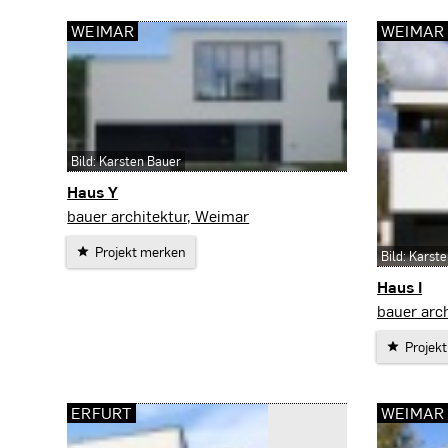
WEIMAR
WEIMAR
Bild: Karsten Bauer
Haus Y
Weimar
bauer architektur, Weimar
Projekt merken
Bild: Karst
Haus I
Weimar
bauer arc
Projek
ERFURT
WEIMAR