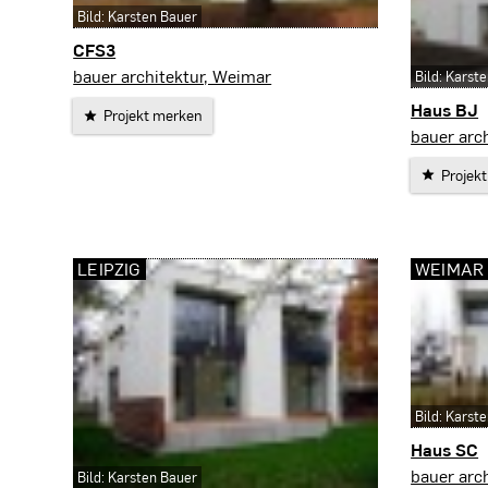
Bild: Karsten Bauer
CFS3
Weimar
bauer architektur, Weimar
Bild: Karst
Haus BJ
Projekt merken
Erfurt
bauer arc
Projek
LEIPZIG
WEIMAR
Bild: Karst
Haus SC
Weimar
bauer arc
Bild: Karsten Bauer