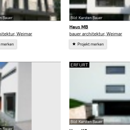
en Bauer
Bild: Karsten Bauer
Haus MB
Wutha-Farnroda
hitektur, Weimar
bauer architektur, Weimar
t merken
Projekt merken
ERFURT
Bild: Karsten Bauer
en Bauer