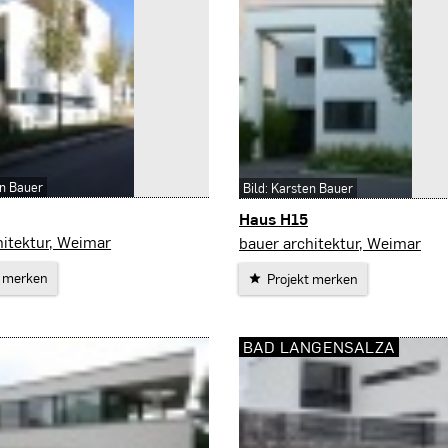
en Bauer
Bild: Karsten Bauer
Haus H15
Weimar
hitektur, Weimar
bauer architektur, Weimar
t merken
Projekt merken
BAD LANGENSALZA