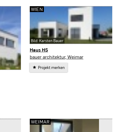
WIEN
Bild: Karsten Bauer
Haus HS
Wien
bauer architektur, Weimar
Projekt merken
WEIMAR