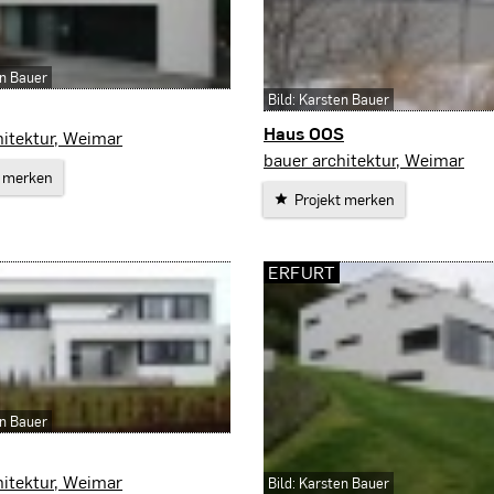
en Bauer
Bild: Karsten Bauer
Haus OOS
hitektur, Weimar
Bad Langensalza
bauer architektur, Weimar
t merken
Projekt merken
ERFURT
en Bauer
hitektur, Weimar
Bild: Karsten Bauer