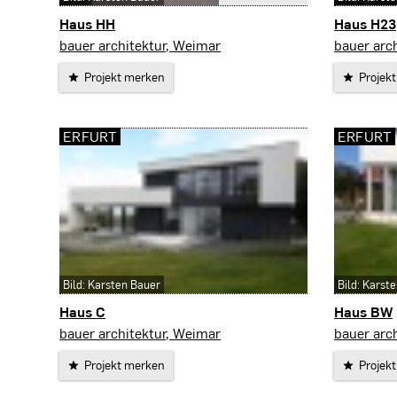
Haus HH
Haus H23
Weimar
Weimar
bauer architektur, Weimar
bauer arc
Projekt merken
Projek
ERFURT
ERFURT
Bild: Karsten Bauer
Bild: Karst
Haus C
Haus BW
Erfurt
Erfurt
bauer architektur, Weimar
bauer arc
Projekt merken
Projek