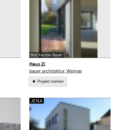
Bild: Karsten Bauer
Haus Zi
Weimar
bauer architektur, Weimar
Projekt merken
JENA