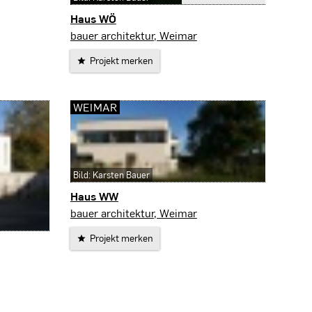
Haus WÖ
Stephanskirchen
bauer architektur, Weimar
Projekt merken
WEIMAR
Bild: Karsten Bauer
Haus WW
Weimar
bauer architektur, Weimar
Projekt merken