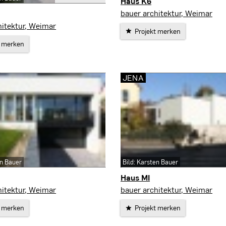
Haus K6
Erfurt
bauer architektur, Weimar
hitektur, Weimar
Projekt merken
t merken
JENA
en Bauer
Bild: Karsten Bauer
Haus MI
Jena
hitektur, Weimar
bauer architektur, Weimar
t merken
Projekt merken