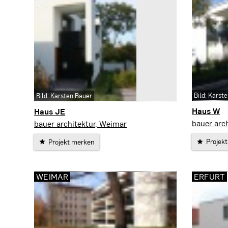
Bild: Karst
Bild: Karsten Bauer
Haus W
Haus JE
Weimar
Erfurt
bauer arc
bauer architektur, Weimar
Projek
Projekt merken
WEIMAR
ERFURT