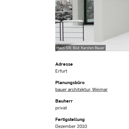
Haus SW, Bild: Karsten Bauer
Projektdaten
Adresse
Erfurt
Planungsbüro
bauer architektur, Weimar
Bauherr
privat
Fertigstellung
Dezember 2010