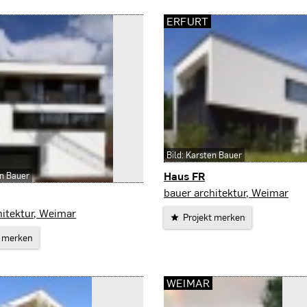
ERFURT
Bild: Karsten Bauer
Haus FR
en Bauer
Erfurt
bauer architektur, Weimar
hitektur, Weimar
Projekt merken
t merken
WEIMAR