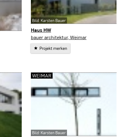
Bild: Karsten Bauer
Haus HW
Jena
bauer architektur, Weimar
Projekt merken
WEIMAR
Bild: Karsten Bauer