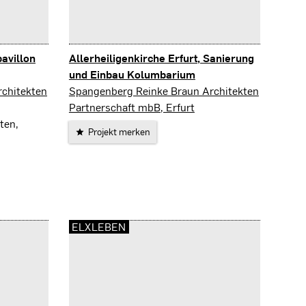
avillon
Allerheiligenkirche Erfurt, Sanierung
und Einbau Kolumbarium
Erfurt
chitekten
Spangenberg Reinke Braun Architekten
Partnerschaft mbB, Erfurt
ten,
Projekt merken
ELXLEBEN