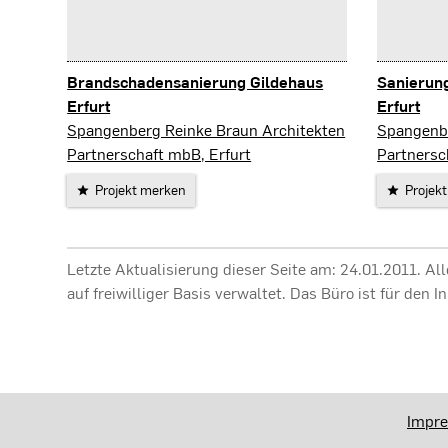
Brandschadensanierung Gildehaus
Sanierung
Erfurt
Erfurt
Erfurt
Erfurt
Spangenberg Reinke Braun Architekten
Spangenbe
Partnerschaft mbB, Erfurt
Partnersc
Projekt merken
Projek
Letzte Aktualisierung dieser Seite am: 24.01.2011. A
auf freiwilliger Basis verwaltet. Das Büro ist für de
Impr