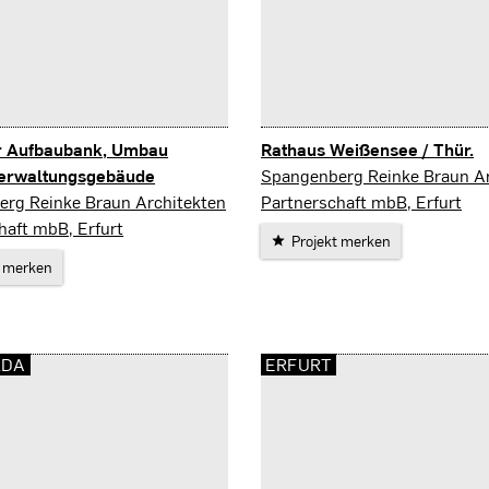
r Aufbaubank, Umbau
Rathaus Weißensee / Thür.
Weißensee
erwaltungsgebäude
Spangenberg Reinke Braun Ar
rg Reinke Braun Architekten
Partnerschaft mbB, Erfurt
haft mbB, Erfurt
Projekt merken
t merken
RDA
ERFURT