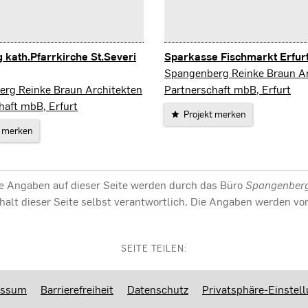
 kath.Pfarrkirche St.Severi
Sparkasse Fischmarkt Erfur
Erfurt
Spangenberg Reinke Braun Ar
rg Reinke Braun Architekten
Partnerschaft mbB, Erfurt
haft mbB, Erfurt
Projekt merken
t merken
lle Angaben auf dieser Seite werden durch das Büro
Spangenberg 
n Inhalt dieser Seite selbst verantwortlich. Die Angaben werden 
SEITE TEILEN:
essum
Barrierefreiheit
Datenschutz
Privatsphäre-Einstel