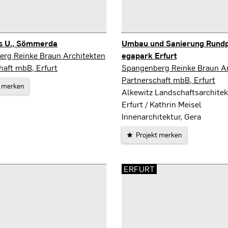
 U., Sömmerda
Umbau und Sanierung Rundp
a
rg Reinke Braun Architekten
egapark Erfurt
Erfurt
haft mbB, Erfurt
Spangenberg Reinke Braun Ar
Partnerschaft mbB, Erfurt
t merken
Alkewitz Landschaftsarchitek
Erfurt / Kathrin Meisel
Innenarchitektur, Gera
Projekt merken
ERFURT