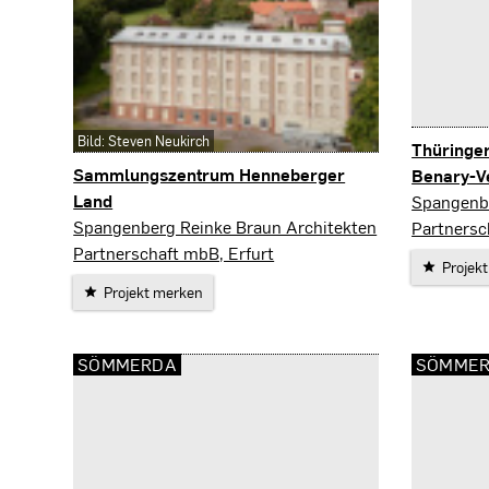
Bild: Steven Neukirch
Thüringe
Sammlungszentrum Henneberger
Benary-V
Erfurt
Land
Spangenbe
Kloster Veßra
Spangenberg Reinke Braun Architekten
Partnersc
Partnerschaft mbB, Erfurt
Projek
Projekt merken
SÖMMERDA
SÖMME