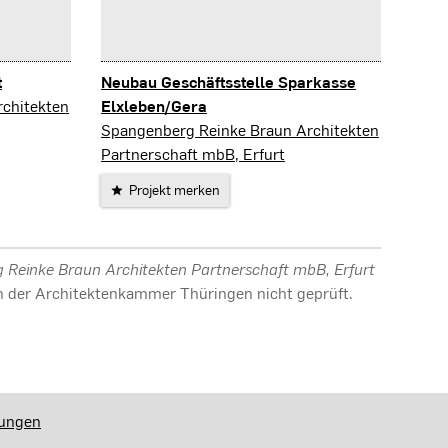
t
Neubau Geschäftsstelle Sparkasse
chitekten
Elxleben/Gera
Elxleben
Spangenberg Reinke Braun Architekten
Partnerschaft mbB, Erfurt
Projekt merken
Reinke Braun Architekten Partnerschaft mbB, Erfurt
von der Architektenkammer Thüringen nicht geprüft.
lungen