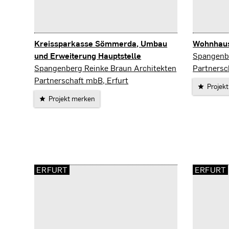
Kreissparkasse Sömmerda, Umbau
Wohnhaus
Sömmerd
und Erweiterung Hauptstelle
Spangenbe
Sömmerda
Spangenberg Reinke Braun Architekten
Partnersc
Partnerschaft mbB, Erfurt
Projek
Projekt merken
ERFURT
ERFURT