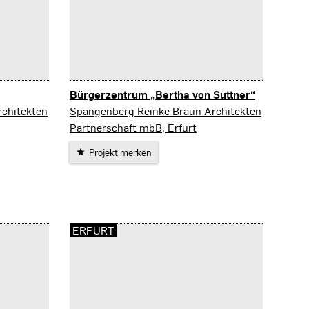
Bürgerzentrum „Bertha von Suttner“
Sömmerda
chitekten
Spangenberg Reinke Braun Architekten
Partnerschaft mbB, Erfurt
Projekt merken
ERFURT