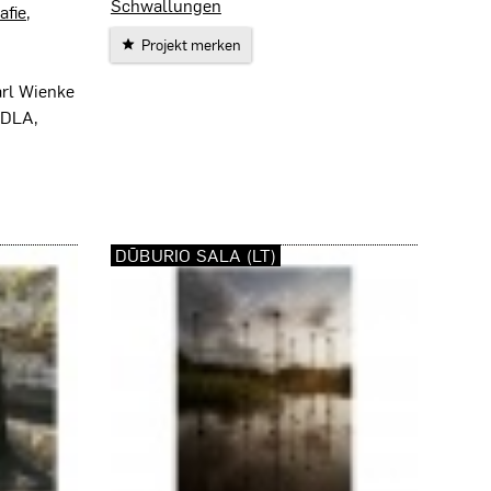
Schwallungen
fie,
Projekt merken
arl Wienke
BDLA,
DŪBURIO SALA (LT)