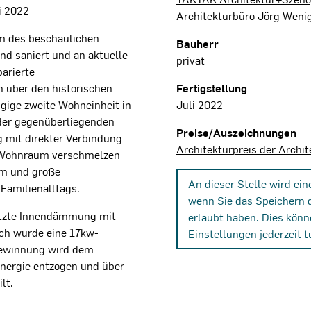
i 2022
Architekturbüro Jörg Wenig
m des beschaulichen
Bauherr
d saniert und an aktuelle
privat
arierte
 über den historischen
Fertigstellung
gige zweite Wohneinheit in
Juli 2022
der gegenüberliegenden
Preise/Auszeichnungen
 mit direkter Verbindung
Architekturpreis der Arch
 Wohnraum verschmelzen
um und große
An dieser Stelle wird ei
Familienalltags.
wenn Sie das Speichern 
putzte Innendämmung mit
erlaubt haben. Dies könn
h wurde eine 17kw-
Einstellungen
jederzeit t
gewinnung wird dem
ergie entzogen und über
lt.