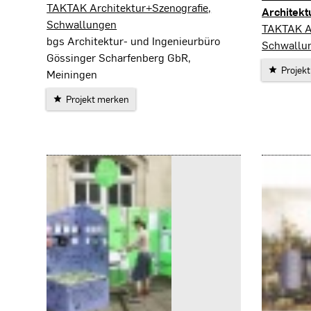
Schwallungen
TAKTAK Architektur+Szenografie,
Architekt
Schwallungen
Kaltenno
TAKTAK Ar
bgs Architektur- und Ingenieurbüro
Schwallu
Gössinger Scharfenberg GbR,
Projek
Meiningen
Projekt merken