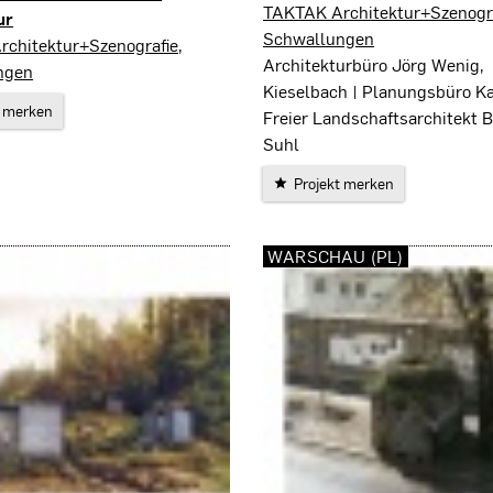
Schwallungen
TAKTAK Architektur+Szenogra
ur
Schwallungen
rdheim
chitektur+Szenografie,
Architekturbüro Jörg Wenig,
ngen
Kieselbach | Planungsbüro K
t merken
Freier Landschaftsarchitekt 
Suhl
Projekt merken
WARSCHAU (PL)