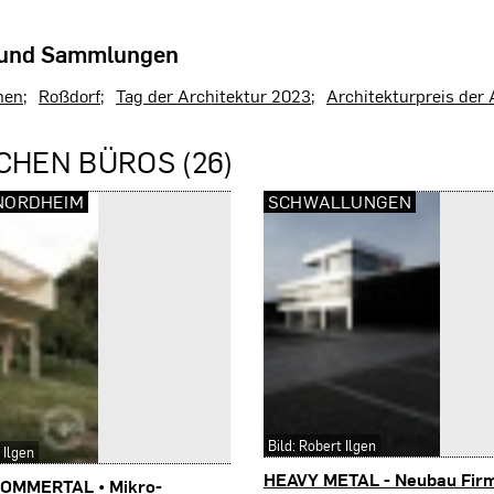
 und Sammlungen
nen
Roßdorf
Tag der Architektur 2023
Architekturpreis de
CHEN BÜROS (26)
NORDHEIM
SCHWALLUNGEN
Bild: Robert Ilgen
 Ilgen
HEAVY METAL - Neubau Firm
OMMERTAL • Mikro-