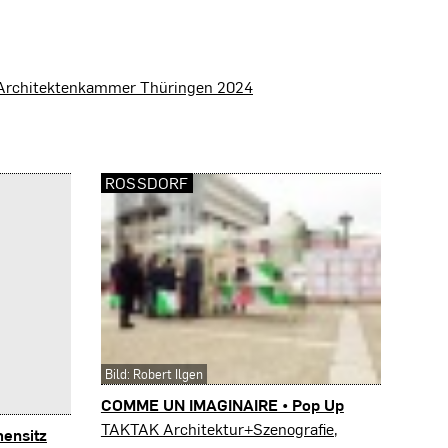
r Architektenkammer Thüringen 2024
ROSSDORF
Bild: Robert Ilgen
COMME UN IMAGINAIRE • Pop Up
Roßdorf
TAKTAK Architektur+Szenografie,
ensitz