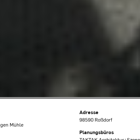
Projektdaten
Adresse
98590 Roßdorf
igen Mühle
Planungsbüros
TAKTAK Architektur+Szeno