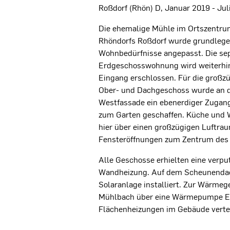
Roßdorf (Rhön) D, Januar 2019 - Jul
Die ehemalige Mühle im Ortszentru
Rhöndorfs Roßdorf wurde grundlegen
Wohnbedürfnisse angepasst. Die sep
Erdgeschosswohnung wird weiterhin
Eingang erschlossen. Für die großzü
Ober- und Dachgeschoss wurde an 
Westfassade ein ebenerdiger Zugang
zum Garten geschaffen. Küche und
hier über einen großzügigen Luftra
Fensteröffnungen zum Zentrum des 
Alle Geschosse erhielten eine ver
Wandheizung. Auf dem Scheunendac
Solaranlage installiert. Zur Wärme
Mühlbach über eine Wärmepumpe En
Flächenheizungen im Gebäude vertei