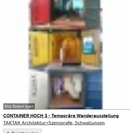
Bild: Robert Ilgen
CONTAINER HOCH 3 - Temporäre Wanderausstellung
Bern & Interlaken (CH)
TAKTAK Architektur+Szenografie, Schwallungen