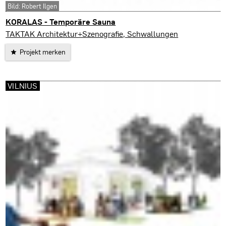
Bild: Robert Ilgen
KORALAS - Temporäre Sauna
Vilnius
TAKTAK Architektur+Szenografie, Schwallungen
Projekt merken
VILNIUS