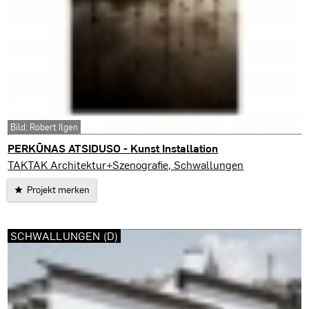
Bild: Robert Ilgen
PERKŪNAS ATSIDUSO - Kunst Installation
Dūburio Sala (LT)
TAKTAK Architektur+Szenografie, Schwallungen
Projekt merken
SCHWALLUNGEN (D)