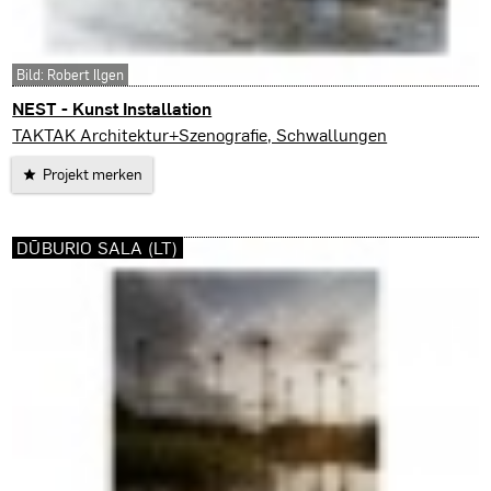
Bild: Robert Ilgen
NEST - Kunst Installation
Warschau (PL)
TAKTAK Architektur+Szenografie, Schwallungen
Projekt merken
DŪBURIO SALA (LT)