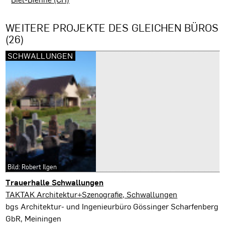
WEITERE PROJEKTE DES GLEICHEN BÜROS
(26)
SCHWALLUNGEN
Bild: Robert Ilgen
Trauerhalle Schwallungen
Schwallungen
TAKTAK Architektur+Szenografie, Schwallungen
bgs Architektur- und Ingenieurbüro Gössinger Scharfenberg
GbR, Meiningen