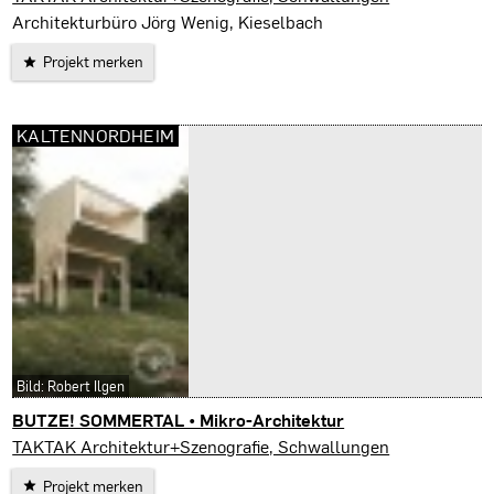
Architekturbüro Jörg Wenig, Kieselbach
Projekt merken
KALTENNORDHEIM
Bild: Robert Ilgen
BUTZE! SOMMERTAL • Mikro-Architektur
Kaltennordheim
TAKTAK Architektur+Szenografie, Schwallungen
Projekt merken