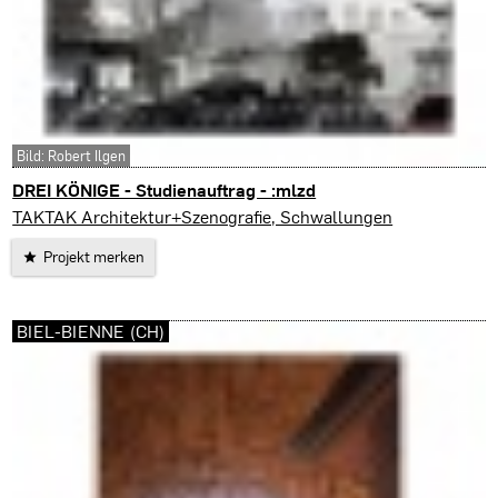
Bild: Robert Ilgen
DREI KÖNIGE - Studienauftrag - :mlzd
Bremgarten (CH)
TAKTAK Architektur+Szenografie, Schwallungen
Projekt merken
BIEL-BIENNE (CH)