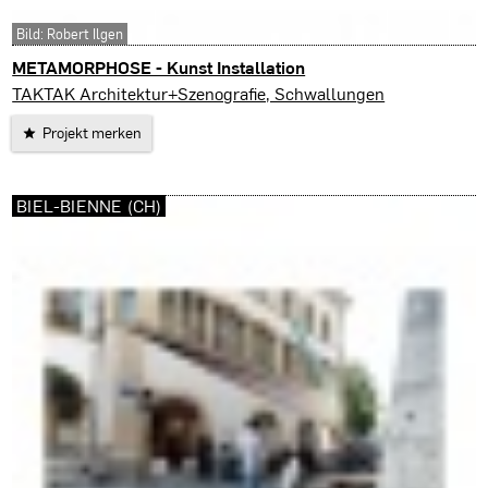
Bild: Robert Ilgen
METAMORPHOSE - Kunst Installation
Biel-Bienne (CH)
TAKTAK Architektur+Szenografie, Schwallungen
Projekt merken
BIEL-BIENNE (CH)