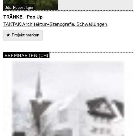
Bild: Robert Ilgen
TRÄNKE - Pop Up
Kaunas
TAKTAK Architektur+Szenografie, Schwallungen
Projekt merken
BREMGARTEN (CH)