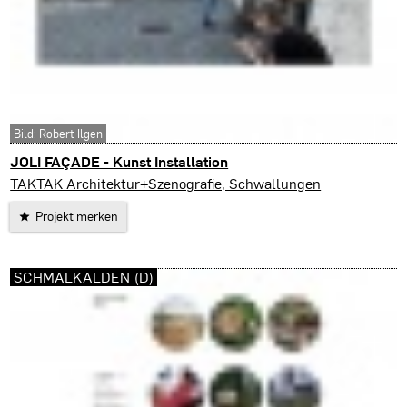
Bild: Robert Ilgen
JOLI FAÇADE - Kunst Installation
Biel-Bienne (CH)
TAKTAK Architektur+Szenografie, Schwallungen
Projekt merken
SCHMALKALDEN (D)