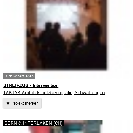
Bild: Robert Ilgen
STREIFZUG - Intervention
Biel-Bienne (CH)
TAKTAK Architektur+Szenografie, Schwallungen
Projekt merken
BERN & INTERLAKEN (CH)