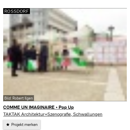
ROSSDORF
Bild: Robert Ilgen
COMME UN IMAGINAIRE • Pop Up
Roßdorf
TAKTAK Architektur+Szenografie, Schwallungen
Projekt merken