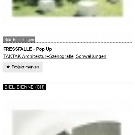
Bild: Robert Ilgen
FRESSFALLE - Pop Up
Biel-Bienne (CH)
TAKTAK Architektur+Szenografie, Schwallungen
Projekt merken
BIEL-BIENNE (CH)