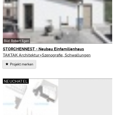
Bild: Robert Ilgen
STORCHENNEST - Neubau Einfamilienhaus
Schwallungen (D)
TAKTAK Architektur+Szenografie, Schwallungen
Projekt merken
NEUCHATEL