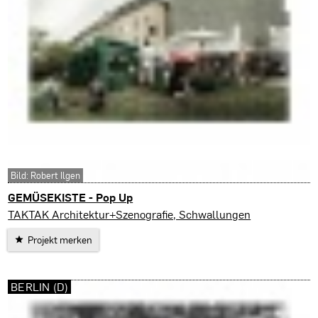
Bild: Robert Ilgen
GEMÜSEKISTE - Pop Up
Biel-Bienne (CH)
TAKTAK Architektur+Szenografie, Schwallungen
Projekt merken
BERLIN (D)