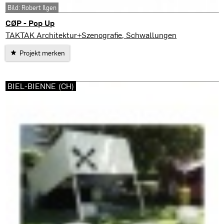
Bild: Robert Ilgen
CØP - Pop Up
End der Welt (CH)
TAKTAK Architektur+Szenografie, Schwallungen
Projekt merken
BIEL-BIENNE (CH)