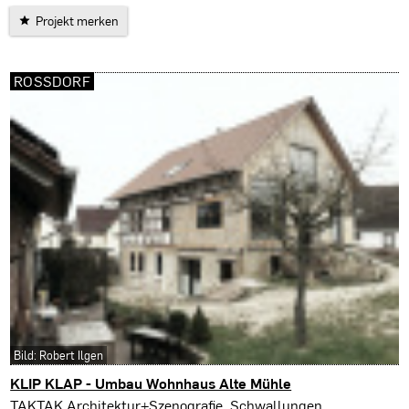
Projekt merken
ROSSDORF
Bild: Robert Ilgen
KLIP KLAP - Umbau Wohnhaus Alte Mühle
Roßdorf
TAKTAK Architektur+Szenografie, Schwallungen