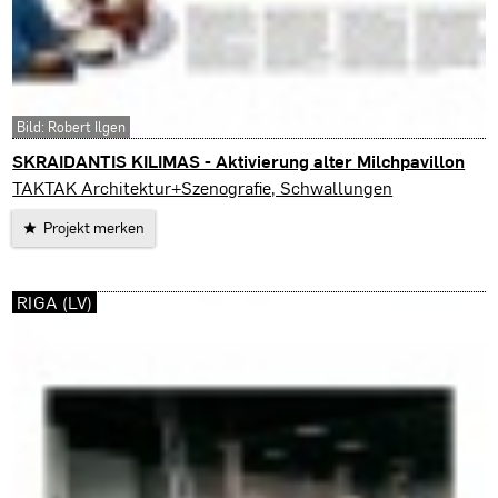
Bild: Robert Ilgen
SKRAIDANTIS KILIMAS - Aktivierung alter Milchpavillon
Vilnius
TAKTAK Architektur+Szenografie, Schwallungen
Projekt merken
RIGA (LV)