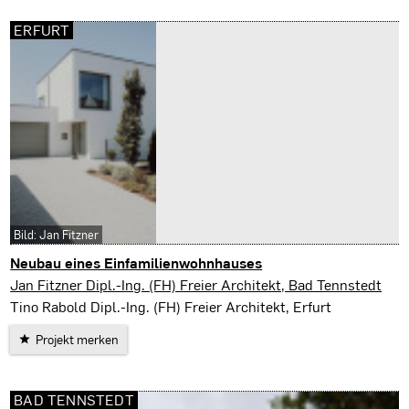
ERFURT
Bild: Jan Fitzner
Neubau eines Einfamilienwohnhauses
Erfurt
Jan Fitzner Dipl.-Ing. (FH) Freier Architekt, Bad Tennstedt
Tino Rabold Dipl.-Ing. (FH) Freier Architekt, Erfurt
Projekt merken
BAD TENNSTEDT