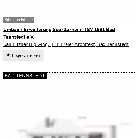
Bild: Jan Fitzner
Umbau / Erweiterung Sportlerheim TSV 1861 Bad
Tennstedt e.V.
Bad Tennstedt
Jan Fitzner Dipl.-Ing. (FH) Freier Architekt, Bad Tennstedt
Projekt merken
BAD TENNSTEDT