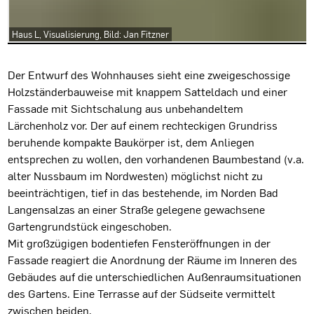
Haus L, Visualisierung, Bild: Jan Fitzner
Projektbeschreibung
Der Entwurf des Wohnhauses sieht eine zweigeschossige
Holzständerbauweise mit knappem Satteldach und einer
Fassade mit Sichtschalung aus unbehandeltem
Lärchenholz vor. Der auf einem rechteckigen Grundriss
beruhende kompakte Baukörper ist, dem Anliegen
entsprechen zu wollen, den vorhandenen Baumbestand (v.a.
alter Nussbaum im Nordwesten) möglichst nicht zu
beeinträchtigen, tief in das bestehende, im Norden Bad
Langensalzas an einer Straße gelegene gewachsene
Gartengrundstück eingeschoben.
Mit großzügigen bodentiefen Fensteröffnungen in der
Fassade reagiert die Anordnung der Räume im Inneren des
Gebäudes auf die unterschiedlichen Außenraumsituationen
des Gartens. Eine Terrasse auf der Südseite vermittelt
zwischen beiden.