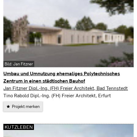
Bild: Jan Fitzner
Umbau und Umnutzung ehemaliges Polytechnisches
Zentrum in einen städtischen Bauhof
Bad Tennstedt
Jan Fitzner Dipl.-Ing. (FH) Freier Architekt, Bad Tennstedt
Tino Rabold Dipl.-Ing. (FH) Freier Architekt, Erfurt
Projekt merken
KUTZLEBEN