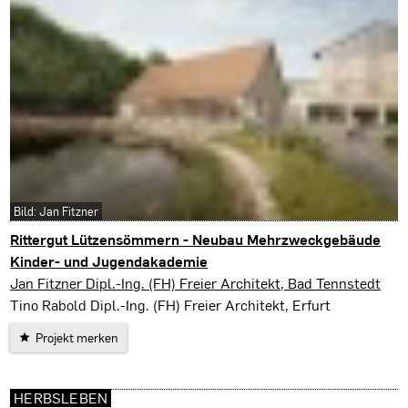
Bild: Jan Fitzner
Rittergut Lützensömmern - Neubau Mehrzweckgebäude
Kinder- und Jugendakademie
Kutzleben
Jan Fitzner Dipl.-Ing. (FH) Freier Architekt, Bad Tennstedt
Tino Rabold Dipl.-Ing. (FH) Freier Architekt, Erfurt
Projekt merken
HERBSLEBEN