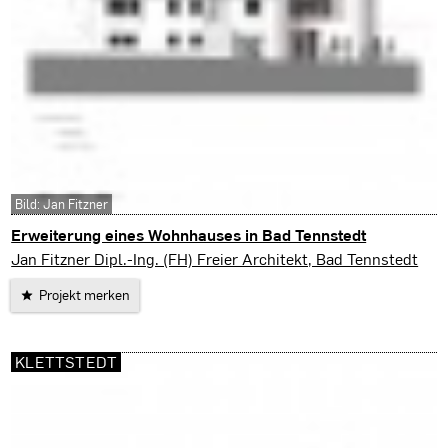
Bild: Jan Fitzner
Erweiterung eines Wohnhauses in Bad Tennstedt
Bad Tennstedt
Jan Fitzner Dipl.-Ing. (FH) Freier Architekt, Bad Tennstedt
Projekt merken
KLETTSTEDT