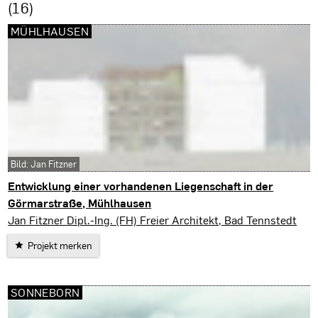
(16)
MÜHLHAUSEN
Bild: Jan Fitzner
Entwicklung einer vorhandenen Liegenschaft in der
Görmarstraße, Mühlhausen
Mühlhausen
Jan Fitzner Dipl.-Ing. (FH) Freier Architekt, Bad Tennstedt
Projekt merken
SONNEBORN