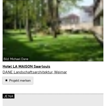
Bild: Michael Dane
Hotel LA MAISON Saarlouis
Saarlouis
DANE Landschaftsarchitektur, Weimar
Projekt merken
JENA