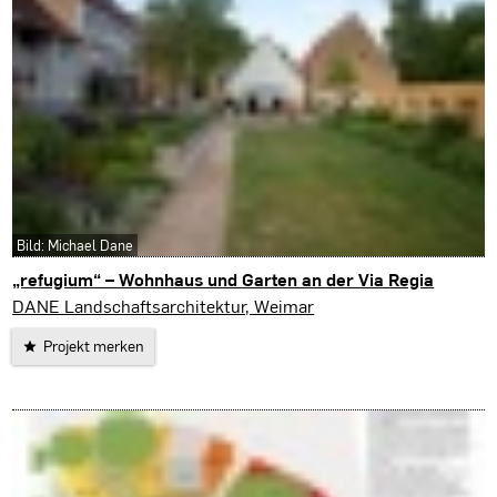
Bild: Michael Dane
„refugium“ – Wohnhaus und Garten an der Via Regia
Buttelstedt
DANE Landschaftsarchitektur, Weimar
Projekt merken