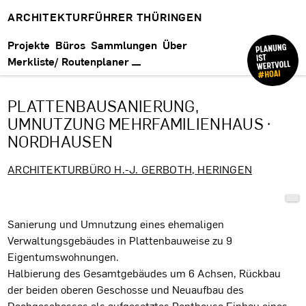
ARCHITEKTURFÜHRER THÜRINGEN
Projekte
Büros
Sammlungen
Über
Merkliste/ Routenplaner
PLATTENBAUSANIERUNG,
UMNUTZUNG MEHRFAMILIENHAUS ·
NORDHAUSEN
ARCHITEKTURBÜRO H.-J. GERBOTH, HERINGEN
Projektbeschreibung
Sanierung und Umnutzung eines ehemaligen
Verwaltungsgebäudes in Plattenbauweise zu 9
Eigentumswohnungen.
Halbierung des Gesamtgebäudes um 6 Achsen, Rückbau
der beiden oberen Geschosse und Neuaufbau des
Dachgeschosses als aufgesetztes Penthouse.Einbau eines