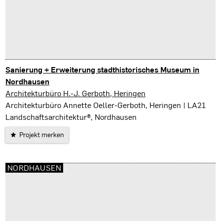
Sanierung + Erweiterung stadthistorisches Museum in
Nordhausen
Nordhausen
Architekturbüro H.-J. Gerboth, Heringen
Architekturbüro Annette Oeller-Gerboth, Heringen | LA21
Landschaftsarchitektur®, Nordhausen
Projekt merken
NORDHAUSEN