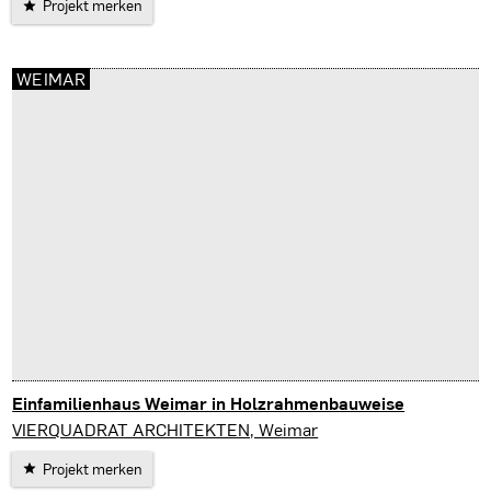
Projekt merken
WEIMAR
Einfamilienhaus Weimar in Holzrahmenbauweise
Weimar
VIERQUADRAT ARCHITEKTEN, Weimar
Projekt merken