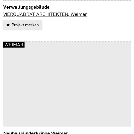
Verwaltungsgebäude
Weimar
VIERQUADRAT ARCHITEKTEN, Weimar
Projekt merken
WEIMAR
Neubau Kinderkrippe Weimar