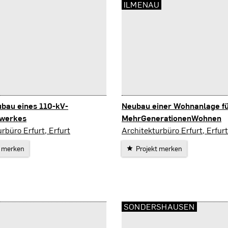
ILMENAU
ubau eines 110-kV-
Neubau einer Wohnanlage f
werkes
MehrGenerationenWohnen
Ilmenau
rbüro Erfurt, Erfurt
Architekturbüro Erfurt, Erfurt
t merken
Projekt merken
SONDERSHAUSEN