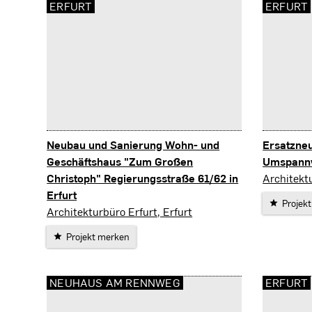
ERFURT
ERFURT
Neubau und Sanierung Wohn- und
Ersatzne
Geschäftshaus "Zum Großen
Umspann
Erfurt
Christoph" Regierungsstraße 61/62 in
Architektu
Erfurt
Projek
Erfurt
Architekturbüro Erfurt, Erfurt
Projekt merken
NEUHAUS AM RENNWEG
ERFURT