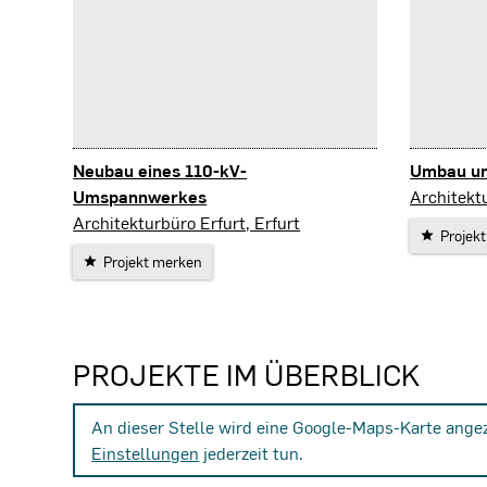
Neubau eines 110-kV-
Umbau und
Erfurt
Umspannwerkes
Architektu
Neuhaus am Rennweg
Architekturbüro Erfurt, Erfurt
Projek
Projekt merken
PROJEKTE IM ÜBERBLICK
An dieser Stelle wird eine Google-Maps-Karte ange
Einstellungen
jederzeit tun.