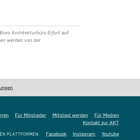
 Büro
Architekturbüro Erfurt
auf
aben werden von der
lungen
rren
Für Mitglieder
Mitglied werden
Für Medien
Kontakt zur AKT
Facebook
Instagram
Youtube
REN PLATTFORMEN: