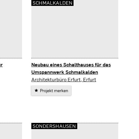
SCHMALKALDEN
ür
Neubau eines Schalthauses für das
Umspannwerk Schmalkalden
Schmalkalden
Architekturbüro Erfurt, Erfurt
Projekt merken
SONDERSHAUSEN