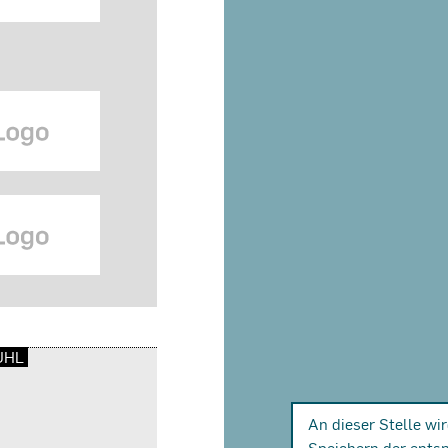
UHL
An dieser Stelle wi
Speichern der ents