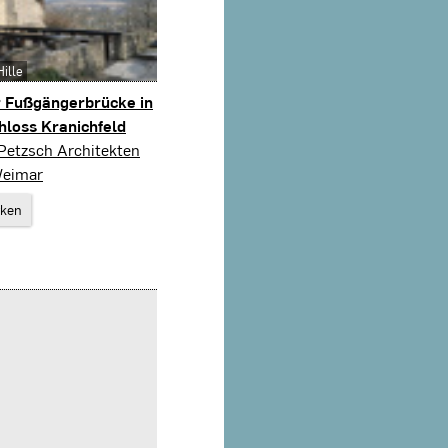
Hille
 Fußgängerbrücke in
hloss Kranichfeld
Petzsch Architekten
Weimar
rken