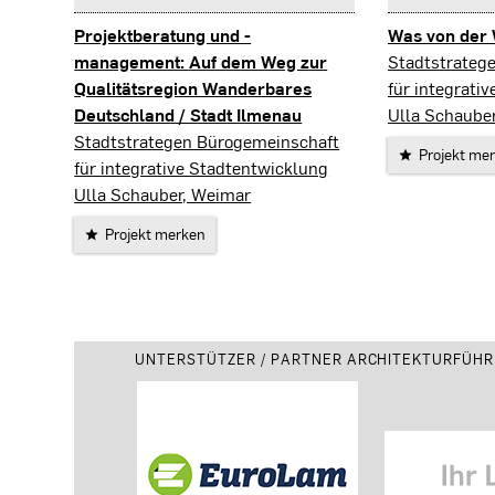
Projektberatung und -
Was von der 
Gera
management: Auf dem Weg zur
Stadtstrateg
Qualitätsregion Wanderbares
für integrati
Deutschland / Stadt Ilmenau
Ulla Schaube
Ilmenau
Stadtstrategen Bürogemeinschaft
Projekt me
für integrative Stadtentwicklung
Ulla Schauber, Weimar
Projekt merken
UNTERSTÜTZER / PARTNER ARCHITEKTURFÜHR