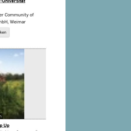
-Universität
her Community of
mbH, Weimar
rken
n
p Up