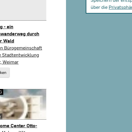
über die
Privatsphä
 - ein
swanderweg durch
r Wald
en Bürogemeinschaft
ve Stadtentwicklung
r, Weimar
rken
G
r
ome Center Otto-