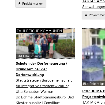
Kaunas
TAKTAK Archi
Projekt merken
Schwallunge
Projekt me
ZAHLREICHE KOMMUNEN
Bild: Ulla Schauber
Schulen der Dorferneuerung /
Grundseminar der
Dorfentwicklung
zahlreiche Kommunen
Stadtstrategen Bürogemeinschaft
Bild: Robert Ilge
für integrative Stadtentwicklung
POP UP MA P
Ulla Schauber, Weimar
Projektentwi
Dr. Böhme Stadtplanungsbüro, Bad
TAKTAK Archi
Klosterlausnitz | Consilium