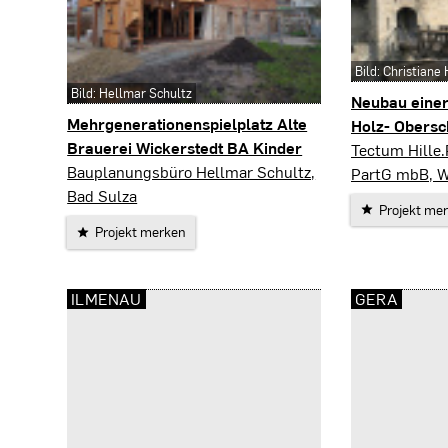
Bild: Christiane 
Bild: Hellmar Schultz
Neubau einer
Mehrgenerationenspielplatz Alte
Holz- Obersc
Brauerei Wickerstedt BA Kinder
Kranichfeld
Tectum Hille.
Bad Sulza
Bauplanungsbüro Hellmar Schultz,
PartG mbB, 
Bad Sulza
Projekt me
Projekt merken
ILMENAU
GERA