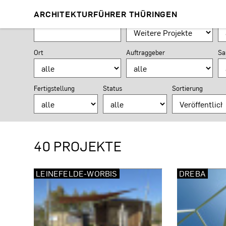
PROJEKTSUCHE
ARCHITEKTURFÜHRER THÜRINGEN
Suchformular
Suchbegriff
Planungsaufgabe
Nu
Ort
Auftraggeber
Sa
Fertigstellung
Status
Sortierung
40 PROJEKTE
LEINEFELDE-WORBIS
DREBA