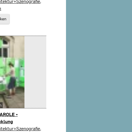
tektur+Szenografie,
n
rken
n
AROLE •
cklung
tektur+Szenografie,