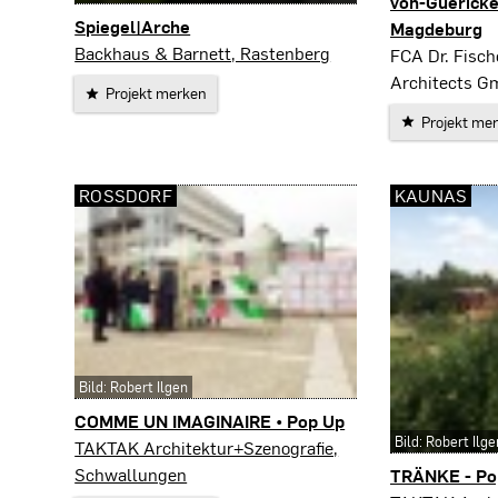
von-Guericke
Spiegel|Arche
Magdeburg
Rastenberg
Backhaus & Barnett, Rastenberg
Magdeburg
FCA Dr. Fisc
Architects G
Projekt merken
Projekt me
ROSSDORF
KAUNAS
Bild: Robert Ilgen
COMME UN IMAGINAIRE • Pop Up
Bild: Robert Ilge
Roßdorf
TAKTAK Architektur+Szenografie,
Schwallungen
TRÄNKE - Po