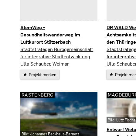
AtemWeg -
DR WALD Weg
Gesundheitswanderweg im
Achtsamkeit
Luftkurort Stützerbach
den Thüringe
Ilmenau
Ilmenau/Suhl
Stadtstrategen Bürogemeinschaft
Stadtstrateg
für integrative Stadtentwicklung
für integrati
Ulla Schauber, Weimar
Ulla Schaube
Projekt merken
Projekt me
RASTENBERG
MAGDEBUR
Bild: Lutz Fische
Entwurf Welc
Bild: Johannes Backhaus-Barnett