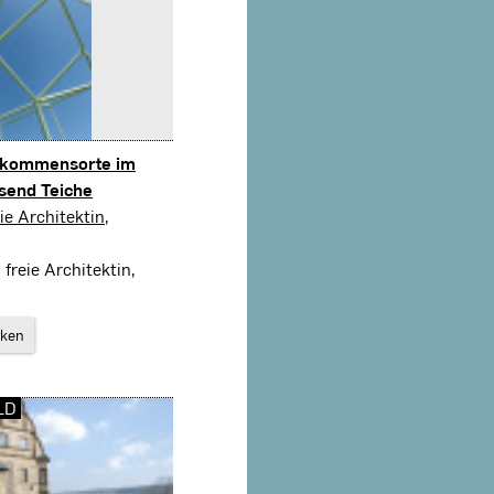
llkommensorte im
send Teiche
ie Architektin,
freie Architektin,
rken
LD