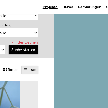
Projekte
Büros
Sammlungen
tzung
mmlung
×
Filter löschen
Raster
Liste