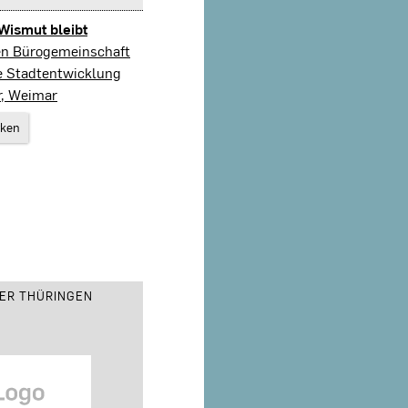
Wismut bleibt
en Bürogemeinschaft
ve Stadtentwicklung
r, Weimar
rken
ER THÜRINGEN