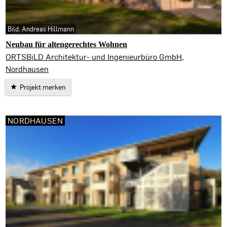
Bild: Andreas Hillmann
Neubau für altengerechtes Wohnen
Nordhausen
ORTSBiLD Architektur- und Ingenieurbüro GmbH,
Nordhausen
Projekt merken
NORDHAUSEN