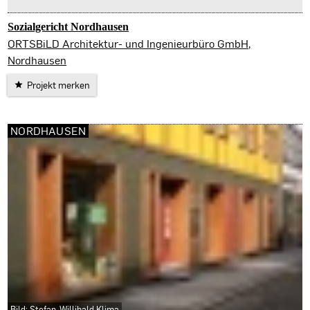
Sozialgericht Nordhausen
Nordhausen
ORTSBiLD Architektur- und Ingenieurbüro GmbH,
Nordhausen
Projekt merken
NORDHAUSEN
Bild: Stefan-Willibald Klima