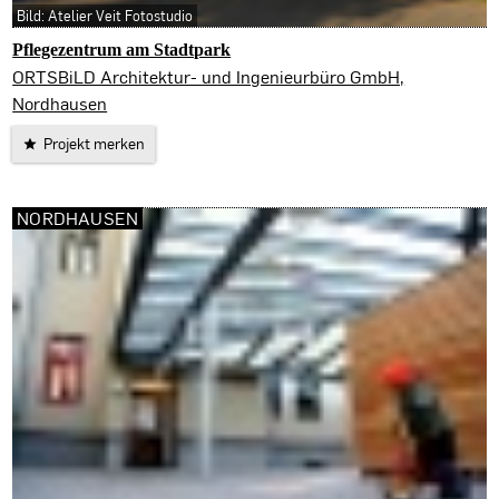
Bild: Atelier Veit Fotostudio
Pflegezentrum am Stadtpark
Nordhausen
ORTSBiLD Architektur- und Ingenieurbüro GmbH,
Nordhausen
Projekt merken
NORDHAUSEN