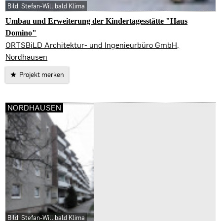
Bild: Stefan-Willibald Klima
Umbau und Erweiterung der Kindertagesstätte "Haus
Domino"
Nordhausen
ORTSBiLD Architektur- und Ingenieurbüro GmbH,
Nordhausen
Projekt merken
NORDHAUSEN
Bild: Stefan-Willibald Klima