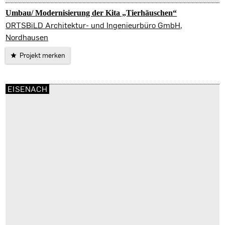
Umbau/ Modernisierung der Kita „Tierhäuschen“
Nordhausen
ORTSBiLD Architektur- und Ingenieurbüro GmbH,
Nordhausen
Projekt merken
EISENACH