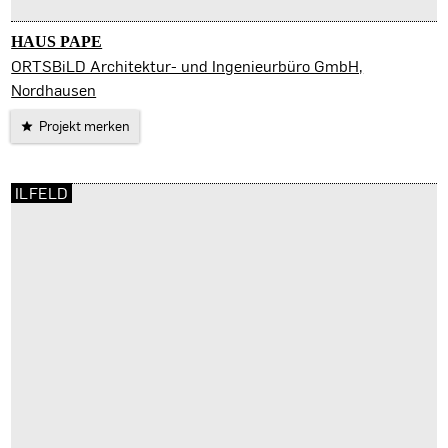
HAUS PAPE
Nordhausen
ORTSBiLD Architektur- und Ingenieurbüro GmbH,
Nordhausen
Projekt merken
ILFELD