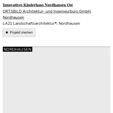
Innovatives Kinderhaus Nordhausen Ost
Nordhausen
ORTSBiLD Architektur- und Ingenieurbüro GmbH,
Nordhausen
LA21 Landschaftsarchitektur®, Nordhausen
Projekt merken
NORDHAUSEN