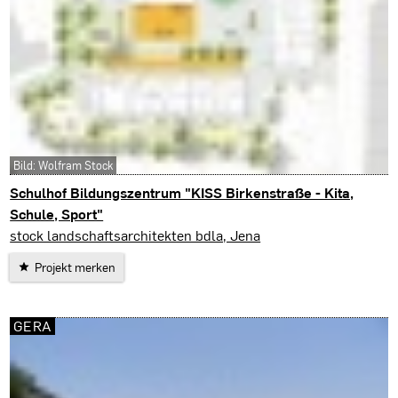
Bild: Wolfram Stock
Schulhof Bildungszentrum "KISS Birkenstraße - Kita,
Schule, Sport"
Hannover
stock landschaftsarchitekten bdla, Jena
Projekt merken
GERA