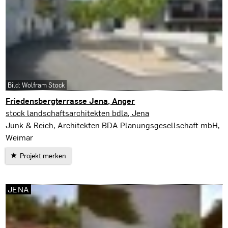
Bild: Wolfram Stock
Friedensbergterrasse Jena, Anger
Jena
stock landschaftsarchitekten bdla, Jena
Junk & Reich, Architekten BDA Planungsgesellschaft mbH,
Weimar
Projekt merken
JENA