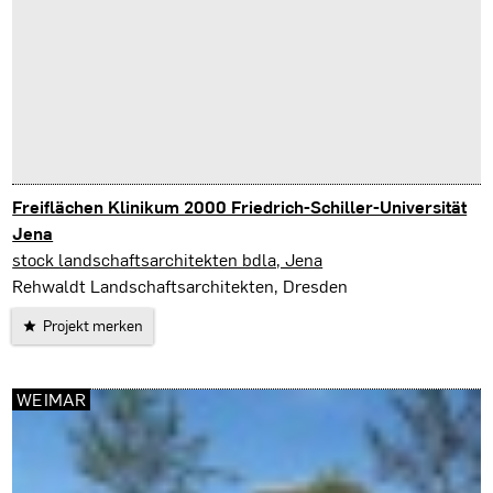
Freiflächen Klinikum 2000 Friedrich-Schiller-Universität
Jena
Jena
stock landschaftsarchitekten bdla, Jena
Rehwaldt Landschaftsarchitekten, Dresden
Projekt merken
WEIMAR