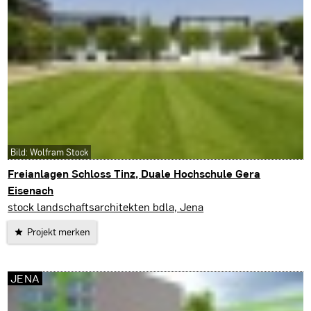
Bild: Wolfram Stock
Freianlagen Schloss Tinz, Duale Hochschule Gera
Eisenach
Gera
stock landschaftsarchitekten bdla, Jena
Projekt merken
JENA