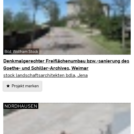
Bild: Wolfram Stock
Denkmalgerechter Freiflächenumbau bzw.-sanierung des
Goethe- und Schiller-Archives, Weimar
Weimar
stock landschaftsarchitekten bdla, Jena
Projekt merken
NORDHAUSEN