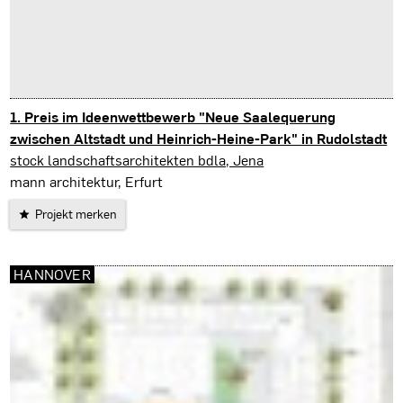
1. Preis im Ideenwettbewerb "Neue Saalequerung
zwischen Altstadt und Heinrich-Heine-Park" in Rudolstadt
Rudolstadt
stock landschaftsarchitekten bdla, Jena
mann architektur, Erfurt
Projekt merken
HANNOVER