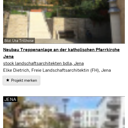
Bild: Uta Trillhose
Neubau Treppenanlage an der katholischen Pfarrkirche
Jena
Jena
stock landschaftsarchitekten bdla, Jena
Elke Dietrich, Freie Landschaftsarchitektin (FH), Jena
Projekt merken
JENA