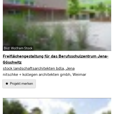
Bild: Wolfram Stock
Freiflächengestaltung für das Berufsschulzentrum Jena-
Göschwitz
Jena
stock landschaftsarchitekten bdla, Jena
nitschke + kollegen architekten gmbh, Weimar
Projekt merken