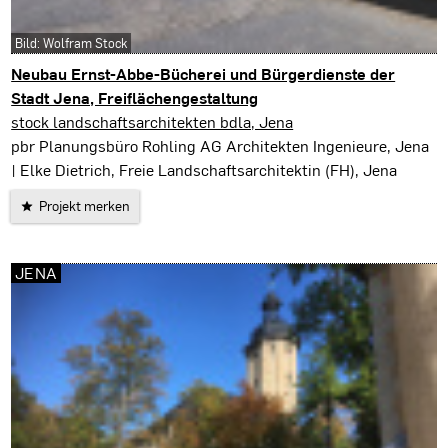
Bild: Wolfram Stock
Neubau Ernst-Abbe-Bücherei und Bürgerdienste der
Stadt Jena, Freiflächengestaltung
Jena
stock landschaftsarchitekten bdla, Jena
pbr Planungsbüro Rohling AG Architekten Ingenieure, Jena
| Elke Dietrich, Freie Landschaftsarchitektin (FH), Jena
Projekt merken
JENA