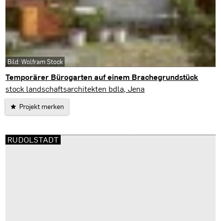
Bild: Wolfram Stock
Temporärer Bürogarten auf einem Brachegrundstück
Jena
stock landschaftsarchitekten bdla, Jena
Projekt merken
RUDOLSTADT