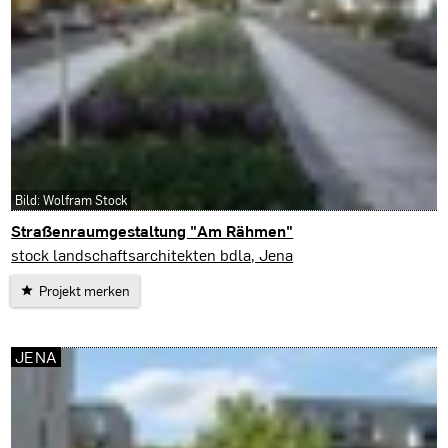
Bild: Wolfram Stock
Straßenraumgestaltung "Am Rähmen"
Jena
stock landschaftsarchitekten bdla, Jena
Projekt merken
JENA