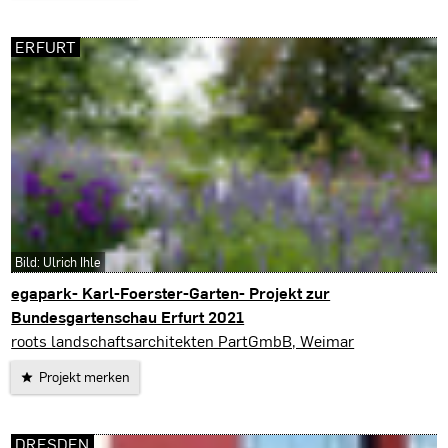
ERFURT
Bild: Ulrich Ihle
egapark- Karl-Foerster-Garten- Projekt zur
Bundesgartenschau Erfurt 2021
Erfurt
roots landschaftsarchitekten PartGmbB, Weimar
Projekt merken
DRESDEN