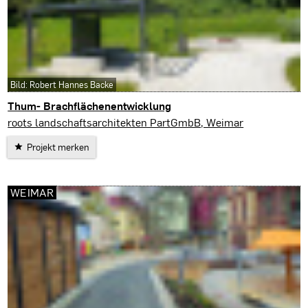
Bild: Robert Hannes Backe
Thum- Brachflächenentwicklung
Thum
roots landschaftsarchitekten PartGmbB, Weimar
Projekt merken
WEIMAR