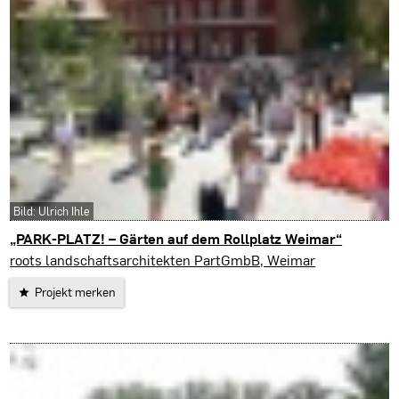
Bild: Ulrich Ihle
„PARK-PLATZ! – Gärten auf dem Rollplatz Weimar“
Weimar
roots landschaftsarchitekten PartGmbB, Weimar
Projekt merken