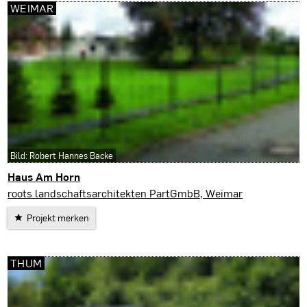
WEIMAR
Bild: Robert Hannes Backe
Haus Am Horn
Weimar
roots landschaftsarchitekten PartGmbB, Weimar
Projekt merken
THUM