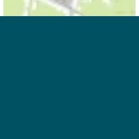
Bild: Ulrich Ihle
Arnstadt - Umgestaltung Marktplatz, Rathausvorplatz,
Umgriff Bachkirche
roots landschaftsarchitekten PartGmbB, Weimar
Projekt merken