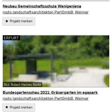
Neubau Gemeinschaftsschule Wenigenjena
Jena
roots landschaftsarchitekten PartGmbB, Weimar
Projekt merken
ERFURT
Bild: Robert Hannes Backe
Bundesgartenschau 2021: Gräsergarten im egapark
Erfurt
roots landschaftsarchitekten PartGmbB, Weimar
Projekt merken