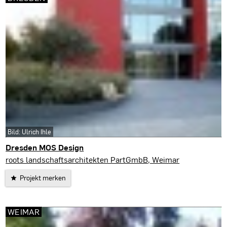
Bild: Ulrich Ihle
Dresden MOS Design
Dresden
roots landschaftsarchitekten PartGmbB, Weimar
Projekt merken
WEIMAR