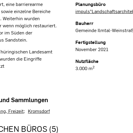
, eine barrierearme
Planungsbüro
owie einzelne Bereiche
impuls°Landschaftsarchite
t. Weiterhin wurden
Bauherr
r wenn möglich restauriert.
Gemeinde Ilmtal-Weinstra
or im Süden der
us Sandstein.
Fertigstellung
November 2021
Thüringischen Landesamt
wurden die Eingriffe
Nutzfläche
zt
2
3.000 m
 und Sammlungen
ung, Freizeit
Kromsdorf
CHEN BÜROS (5)