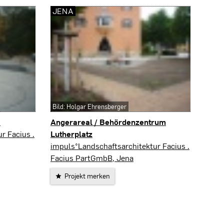
JENA
Bild: Holgar Ehrensberger
a
Angerareal / Behördenzentrum
r Facius .
Lutherplatz
Jena
impuls°Landschaftsarchitektur Facius .
Facius PartGmbB, Jena
Projekt merken