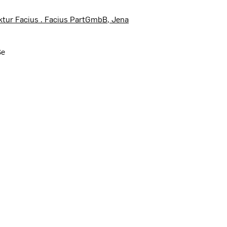
ktur Facius . Facius PartGmbB, Jena
ße