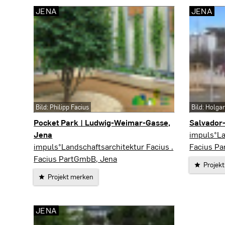
JENA
JENA
Bild: Philipp Facius
Bild: Holga
Pocket Park | Ludwig-Weimar-Gasse,
Salvador-
Jena
Jena
impuls°La
Jena
impuls°Landschaftsarchitektur Facius .
Facius P
Facius PartGmbB, Jena
Projek
Projekt merken
JENA