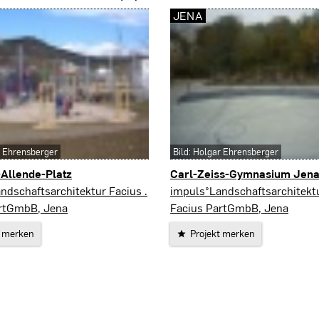
JENA
r Ehrensberger
Bild: Holgar Ehrensberger
Allende-Platz
Carl-Zeiss-Gymnasium Jen
Jena
ndschaftsarchitektur Facius .
impuls°Landschaftsarchitektu
artGmbB, Jena
Facius PartGmbB, Jena
t merken
Projekt merken