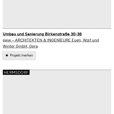
Umbau und Sanierung Birkenstraße 30-36
Gera
eww – ARCHITEKTEN & INGENIEURE Euen, Wolf und
Winter GmbH, Gera
Projekt merken
HERMSDORF