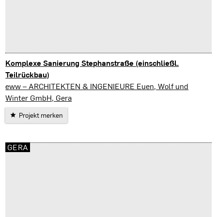
Komplexe Sanierung Stephanstraße (einschließl.
Teilrückbau)
Gera
eww – ARCHITEKTEN & INGENIEURE Euen, Wolf und
Winter GmbH, Gera
Projekt merken
GERA