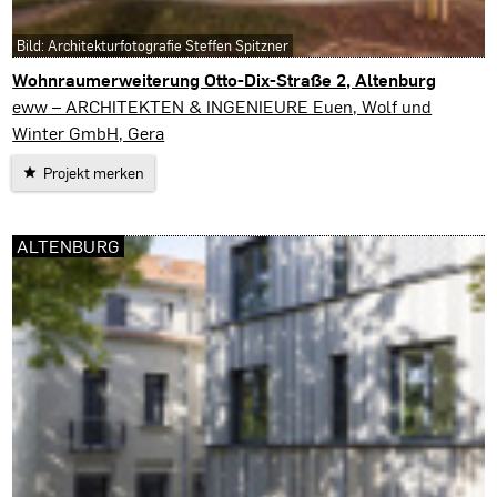
Bild: Architekturfotografie Steffen Spitzner
Wohnraumerweiterung Otto-Dix-Straße 2, Altenburg
Altenburg
eww – ARCHITEKTEN & INGENIEURE Euen, Wolf und
Winter GmbH, Gera
Projekt merken
ALTENBURG