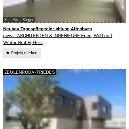
Bild: Mario Bürger
Neubau Tagespflegeeinrichtung Altenburg
Altenburg
eww – ARCHITEKTEN & INGENIEURE Euen, Wolf und
Winter GmbH, Gera
Projekt merken
ZEULENRODA-TRIEBES