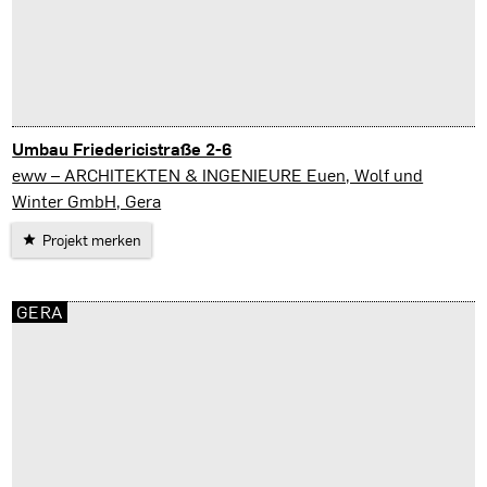
Umbau Friedericistraße 2-6
Gera
eww – ARCHITEKTEN & INGENIEURE Euen, Wolf und
Winter GmbH, Gera
Projekt merken
GERA