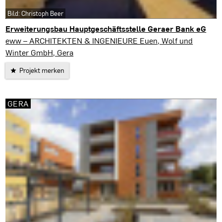
Bild: Christoph Beer
Erweiterungsbau Hauptgeschäftsstelle Geraer Bank eG
Gera
eww – ARCHITEKTEN & INGENIEURE Euen, Wolf und
Winter GmbH, Gera
Projekt merken
GERA