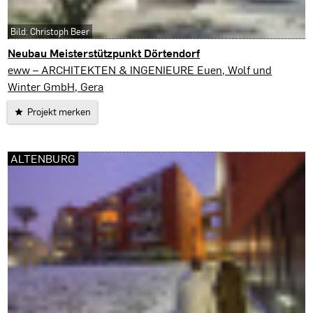
Bild: Christoph Beer
Neubau Meisterstützpunkt Dörtendorf
Zeulenroda-Triebes
eww – ARCHITEKTEN & INGENIEURE Euen, Wolf und
Winter GmbH, Gera
Projekt merken
ALTENBURG