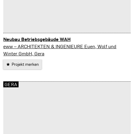
Neubau Betriebsgebäude WAH
Hermsdorf
eww – ARCHITEKTEN & INGENIEURE Euen, Wolf und
Winter GmbH, Gera
Projekt merken
GERA