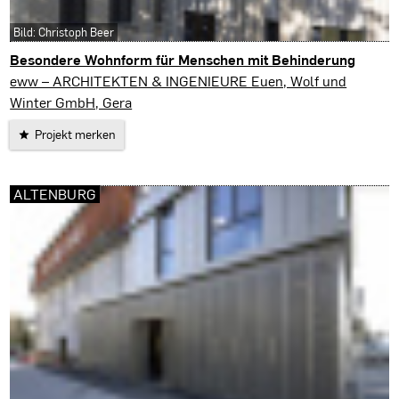
Bild: Christoph Beer
Besondere Wohnform für Menschen mit Behinderung
Altenburg
eww – ARCHITEKTEN & INGENIEURE Euen, Wolf und
Winter GmbH, Gera
Projekt merken
ALTENBURG