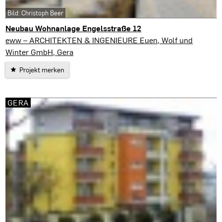
Bild: Christoph Beer
Neubau Wohnanlage Engelsstraße 12
Gera
eww – ARCHITEKTEN & INGENIEURE Euen, Wolf und
Winter GmbH, Gera
Projekt merken
GERA