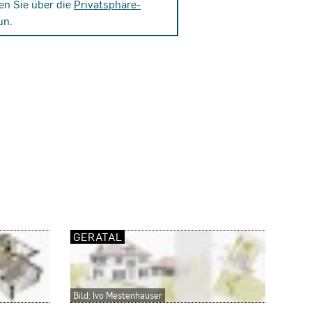
en Sie über die
Privatsphäre-
un.
GERATAL
Bild: Ivo Mestenhauser