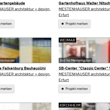
artengebäude
Gartenhofhaus Walter Nitsc
Erfurt
USER architektur + design,
MESTENHAUSER architektur 
Erfurt
t merken
Projekt merken
WEIMAR
estenhauser
Bild: Ivo Mestenhauser
le Falkenburg BauhausUni
SB-Center "Classic Center"
Weimar
USER architektur + design,
MESTENHAUSER architektur 
Erfurt
t merken
Projekt merken
KIRCHHEIM