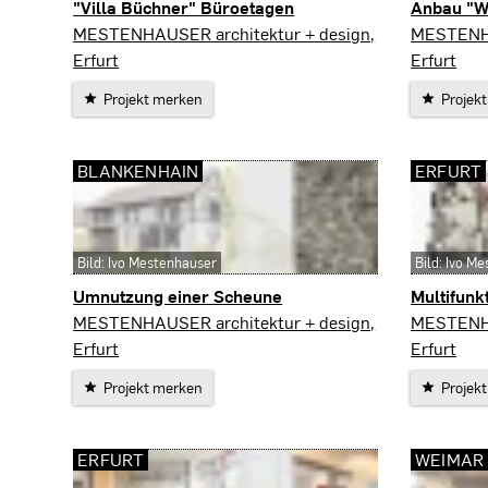
"Villa Büchner" Büroetagen
Anbau "W
Erfurt
Erfurt
MESTENHAUSER architektur + design,
MESTENHA
Erfurt
Erfurt
Projekt merken
Projek
BLANKENHAIN
ERFURT
Bild: Ivo Mestenhauser
Bild: Ivo M
Umnutzung einer Scheune
Multifunk
Blankenhain
Erfurt
MESTENHAUSER architektur + design,
MESTENHA
Erfurt
Erfurt
Projekt merken
Projek
ERFURT
WEIMAR