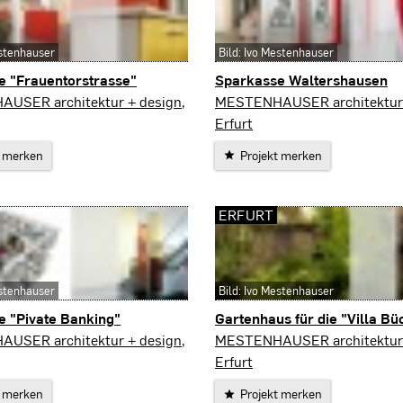
estenhauser
Bild: Ivo Mestenhauser
e "Frauentorstrasse"
Sparkasse Waltershausen
Walterhausen
USER architektur + design,
MESTENHAUSER architektur 
Erfurt
t merken
Projekt merken
ERFURT
estenhauser
Bild: Ivo Mestenhauser
e "Pivate Banking"
Gartenhaus für die "Villa Bü
Erfurt
USER architektur + design,
MESTENHAUSER architektur 
Erfurt
t merken
Projekt merken