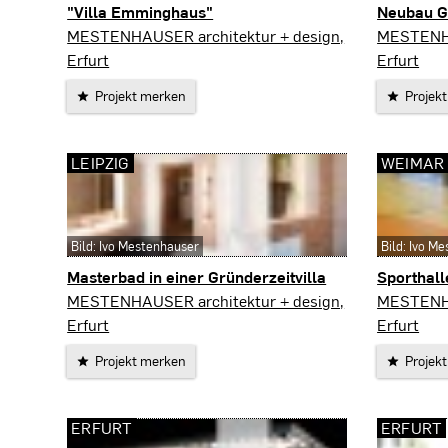
"Villa Emminghaus"
Neubau G
Gotha
Erfurt
MESTENHAUSER architektur + design,
MESTENHA
Erfurt
Erfurt
Projekt merken
Projek
LEIPZIG
WEIMAR
Bild: Ivo Mestenhauser
Bild: Ivo M
Masterbad in einer Gründerzeitvilla
Sporthal
Leipzig
Weimar
MESTENHAUSER architektur + design,
MESTENHA
Erfurt
Erfurt
Projekt merken
Projek
ERFURT
ERFURT