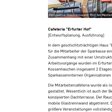
Perspektive Glastrennwand, Bild: Ivo Meste
Projektbeschreibung
Cafeteria "Erfurter Hof"
[Entwurfsplanung, Ausführung]
In dem geschichtsträchtigen Haus "E
für die Mitarbeiter der Sparkasse ein
Zusammenhang mit einer Umstruktu
Arbeitsvorgänge wurden im Erfurte
Kossenhaschen insgesamt 2 Etagen 
Sparkasseninternen Organisatione
Die Mitarbeitercafeteria wurde als 
gestaltet. Wesentlich ist auch der B
konzipierten Dachterrasse. Der Rauc
mobile Glastrennwand abgetrennt. D
größere Veranstaltungen vollständi