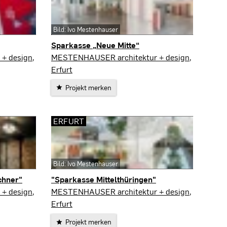
Bild: Ivo Mestenhauser
Sparkasse „Neue Mitte“
Friedrichroda
+ design,
MESTENHAUSER architektur + design,
Erfurt
Projekt merken
ERFURT
Bild: Ivo Mestenhauser
chner"
"Sparkasse Mittelthüringen"
Erfurt
+ design,
MESTENHAUSER architektur + design,
Erfurt
Projekt merken