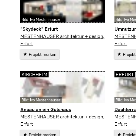
Bild: Ivo Mestenhauser
Bild: Ivo M
"Skydeck" Erfurt
Umnutzun
Erfurt
Erfurt
MESTENHAUSER architektur + design,
MESTENHA
Erfurt
Erfurt
Projekt merken
Projek
KIRCHHEIM
ERFURT
Bild: Ivo Mestenhauser
Bild: Ivo M
Anbau an ein Gutshaus
Dachterr
Kirchheim
Erfurt
MESTENHAUSER architektur + design,
MESTENHA
Erfurt
Erfurt
Projekt merken
Projek