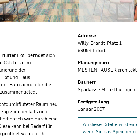
nhauser
Projektdaten
Adresse
Willy-Brandt-Platz 1
99084 Erfurt
rfurter Hof" befindet sich
e Cafeteria. Im
Planungsbüro
rierung der
MESTENHAUSER architektur
r Hof und Haus
Bauherr
mit Büroräumen für die
Sparkasse Mittelthüringen
n zusammengelegt.
Fertigstellung
lichtdurchfluteter Raum neu
Januar 2007
ezug zur ebenfalls neu-
herbereich wird durch eine
An dieser Stelle wird ei
iese kann bei Bedarf für
wenn Sie das Speichern 
g geöffnet werden. Der