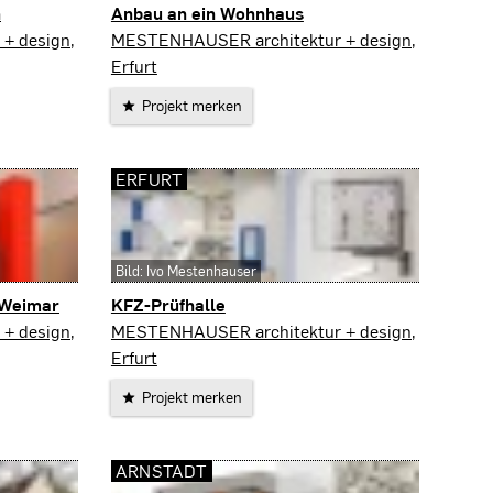
h
Anbau an ein Wohnhaus
Amt Wachsenburg
+ design,
MESTENHAUSER architektur + design,
Erfurt
Projekt merken
ERFURT
Bild: Ivo Mestenhauser
 Weimar
KFZ-Prüfhalle
Erfurt
+ design,
MESTENHAUSER architektur + design,
Erfurt
Projekt merken
ARNSTADT