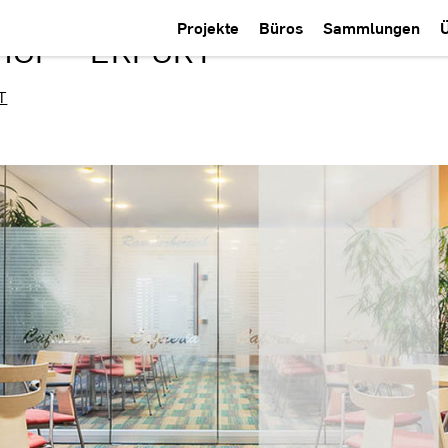
Projekte
Büros
Sammlungen
OF" · ERFURT
T