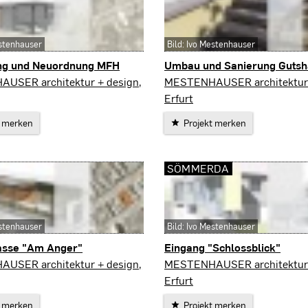
estenhauser
Bild: Ivo Mestenhauser
g und Neuordnung MFH
Umbau und Sanierung Gutsh
Kirchheim
USER architektur + design,
MESTENHAUSER architektur 
Erfurt
t merken
Projekt merken
SÖMMERDA
estenhauser
Bild: Ivo Mestenhauser
asse "Am Anger"
Eingang "Schlossblick"
Sömmerda
USER architektur + design,
MESTENHAUSER architektur 
Erfurt
t merken
Projekt merken