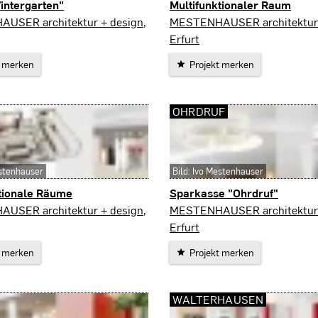
intergarten"
Multifunktionaler Raum
Erfurt
USER architektur + design,
MESTENHAUSER architektur 
Erfurt
t merken
Projekt merken
OHRDRUF
estenhauser
Bild: Ivo Mestenhauser
tionale Räume
Sparkasse "Ohrdruf"
Ohrdruf
USER architektur + design,
MESTENHAUSER architektur 
Erfurt
t merken
Projekt merken
WALTERHAUSEN