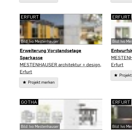
ERFURT
ERFURT
Bild: Ivo Mestenhauser
Bild: Ivo M
Erweiterung Vorstandsetage
Entwurfs
Erfurt
Sparkasse
MESTENHA
Erfurt
MESTENHAUSER architektur + design,
Erfurt
Erfurt
Projek
Projekt merken
GOTHA
ERFURT
Bild: Ivo Mestenhauser
Bild: Ivo M