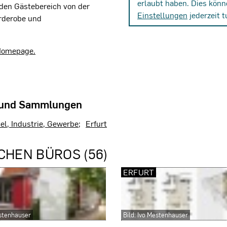
erlaubt haben. Dies könn
 den Gästebereich von der
Einstellungen
jederzeit t
rderobe und
 Homepage.
 und Sammlungen
el, Industrie, Gewerbe
Erfurt
CHEN BÜROS (56)
ERFURT
estenhauser
Bild: Ivo Mestenhauser