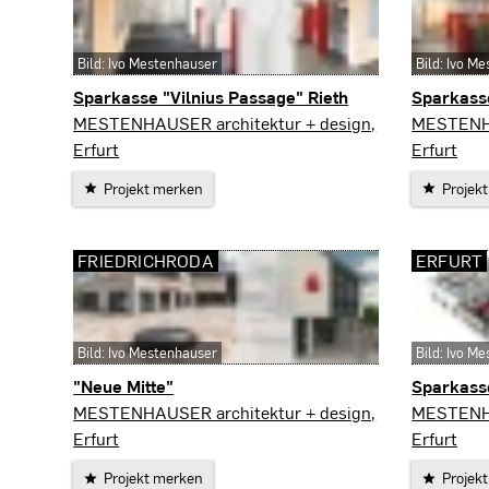
Bild: Ivo Mestenhauser
Bild: Ivo M
Sparkasse "Vilnius Passage" Rieth
Sparkass
Erfurt
Weimar
MESTENHAUSER architektur + design,
MESTENHA
Erfurt
Erfurt
Projekt merken
Projek
FRIEDRICHRODA
ERFURT
Bild: Ivo Mestenhauser
Bild: Ivo M
"Neue Mitte"
Sparkass
Friedrichroda
Erfurt
MESTENHAUSER architektur + design,
MESTENHA
Erfurt
Erfurt
Projekt merken
Projek