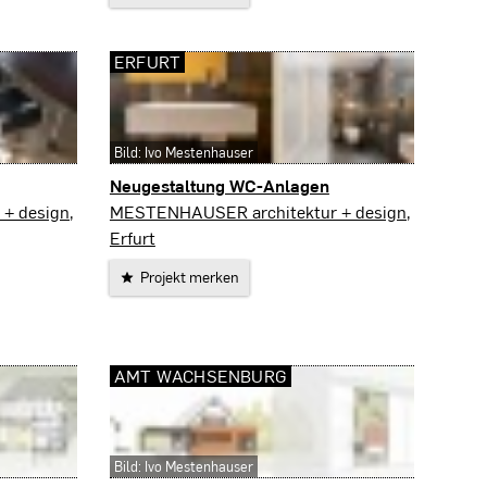
ERFURT
Bild: Ivo Mestenhauser
Neugestaltung WC-Anlagen
Erfurt
+ design,
MESTENHAUSER architektur + design,
Erfurt
Projekt merken
AMT WACHSENBURG
Bild: Ivo Mestenhauser