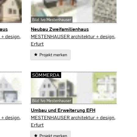
Bild: Ivo Mestenhauser
aus
Neubau Zweifamilienhaus
Arnstadt
+ design,
MESTENHAUSER architektur + design,
Erfurt
Projekt merken
SÖMMERDA
Bild: Ivo Mestenhauser
Umbau und Erweiterung EFH
Sömmerda
+ design,
MESTENHAUSER architektur + design,
Erfurt
Projekt merken