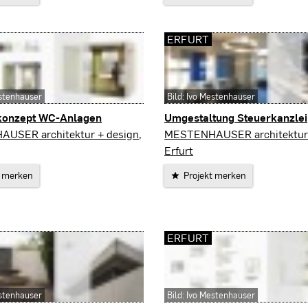
ERFURT
estenhauser
Bild: Ivo Mestenhauser
konzept WC-Anlagen
Umgestaltung Steuerkanzlei
Erfurt
USER architektur + design,
MESTENHAUSER architektur 
Erfurt
t merken
Projekt merken
ERFURT
estenhauser
Bild: Ivo Mestenhauser