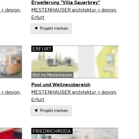
Erweiterung "Villa Sauerbrey"
Geratal
+ design,
MESTENHAUSER architektur + design,
Erfurt
Projekt merken
ERFURT
Bild: Ivo Mestenhauser
Pool und Wellnessbereich
Erfurt
+ design,
MESTENHAUSER architektur + design,
Erfurt
Projekt merken
FRIEDRICHRODA