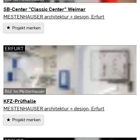
SB-Center "Classic Center" Weimar
Weimar
MESTENHAUSER architektur + design, Erfurt
Projekt merken
ERFURT
Bild: Ivo Mestenhauser
KFZ-Prüfhalle
Erfurt
MESTENHAUSER architektur + design, Erfurt
Projekt merken