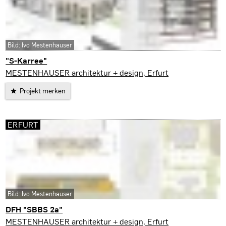
Bild: Ivo Mestenhauser
"S-Karree"
Gotha
MESTENHAUSER architektur + design, Erfurt
Projekt merken
ERFURT
Bild: Ivo Mestenhauser
DFH "SBBS 2a"
Erfurt
MESTENHAUSER architektur + design, Erfurt