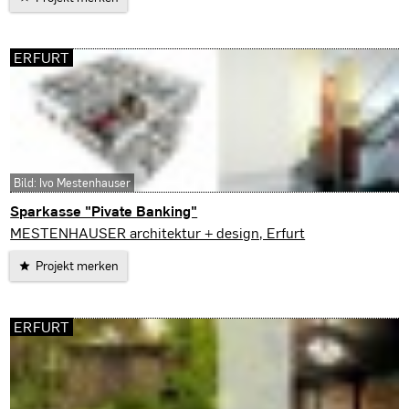
ERFURT
Bild: Ivo Mestenhauser
Sparkasse "Pivate Banking"
Erfurt
MESTENHAUSER architektur + design, Erfurt
Projekt merken
ERFURT