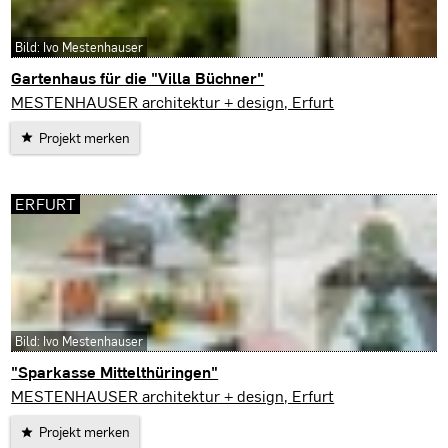
Bild: Ivo Mestenhauser
Gartenhaus für die "Villa Büchner"
Erfurt
MESTENHAUSER architektur + design, Erfurt
Projekt merken
ERFURT
Bild: Ivo Mestenhauser
"Sparkasse Mittelthüringen"
Erfurt
MESTENHAUSER architektur + design, Erfurt
Projekt merken