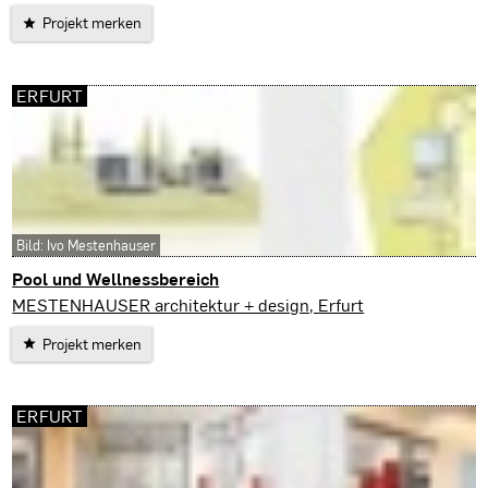
Projekt merken
ERFURT
Bild: Ivo Mestenhauser
Pool und Wellnessbereich
Erfurt
MESTENHAUSER architektur + design, Erfurt
Projekt merken
ERFURT