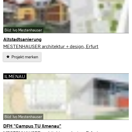
Bild: Ivo Mestenhauser
Altstadtsanierung
Waltershausen
MESTENHAUSER architektur + design, Erfurt
Projekt merken
ILMENAU
Bild: Ivo Mestenhauser
DFH "Campus TU Ilmenau"