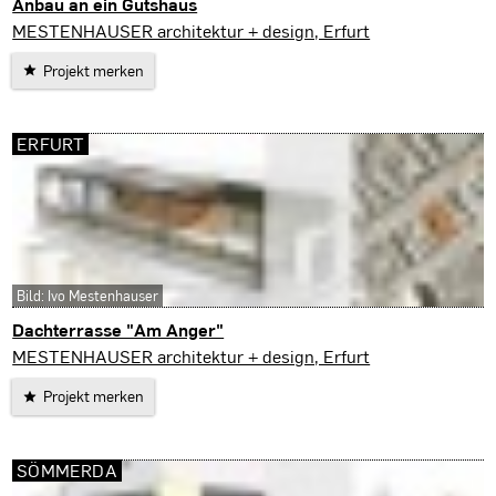
Anbau an ein Gutshaus
Kirchheim
MESTENHAUSER architektur + design, Erfurt
Projekt merken
ERFURT
Bild: Ivo Mestenhauser
Dachterrasse "Am Anger"
Erfurt
MESTENHAUSER architektur + design, Erfurt
Projekt merken
SÖMMERDA