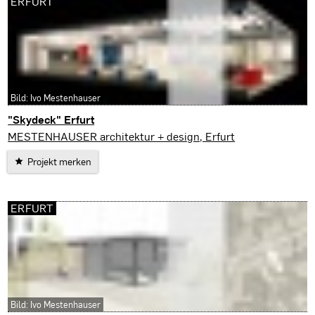
ERFURT
Bild: Ivo Mestenhauser
"Skydeck" Erfurt
Erfurt
MESTENHAUSER architektur + design, Erfurt
Projekt merken
ERFURT
Bild: Ivo Mestenhauser