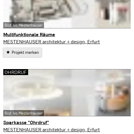
Bild: Ivo Mestenhauser
Multifunktionale Räume
Erfurt
MESTENHAUSER architektur + design, Erfurt
Projekt merken
OHRDRUF
Bild: Ivo Mestenhauser
Sparkasse "Ohrdruf"
Ohrdruf
MESTENHAUSER architektur + design, Erfurt