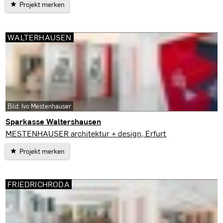
Projekt merken
WALTERHAUSEN
Bild: Ivo Mestenhauser
Sparkasse Waltershausen
Walterhausen
MESTENHAUSER architektur + design, Erfurt
Projekt merken
FRIEDRICHRODA