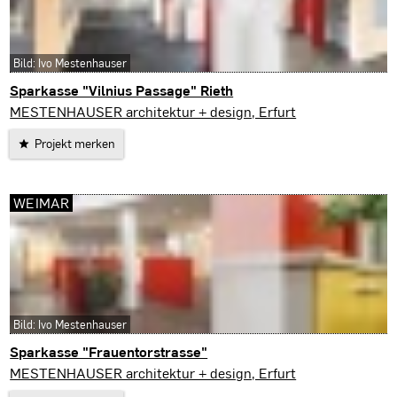
Bild: Ivo Mestenhauser
Sparkasse "Vilnius Passage" Rieth
Erfurt
MESTENHAUSER architektur + design, Erfurt
Projekt merken
WEIMAR
Bild: Ivo Mestenhauser
Sparkasse "Frauentorstrasse"
Weimar
MESTENHAUSER architektur + design, Erfurt