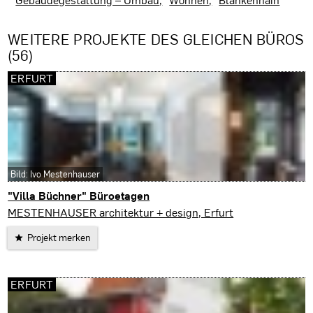
WEITERE PROJEKTE DES GLEICHEN BÜROS
(56)
ERFURT
Bild: Ivo Mestenhauser
"Villa Büchner" Büroetagen
Erfurt
MESTENHAUSER architektur + design, Erfurt
Projekt merken
ERFURT