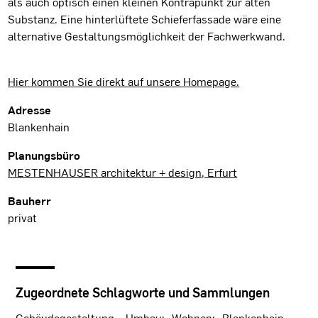
als auch optisch einen kleinen Kontrapunkt zur alten
Substanz. Eine hinterlüftete Schieferfassade wäre eine
alternative Gestaltungsmöglichkeit der Fachwerkwand.
Hier kommen Sie direkt auf unsere Homepage.
Projektdaten
Adresse
Blankenhain
Planungsbüro
MESTENHAUSER architektur + design, Erfurt
Bauherr
privat
Zugeordnete Schlagworte und Sammlungen
Gebäudegestaltung – Umbau
Wohnen
Blankenhain