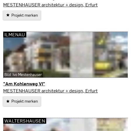
Sömmerda
MESTENHAUSER architektur + design, Erfurt
Projekt merken
ILMENAU
Bild: Ivo Mestenhauser
"Am Kohlenweg VI"
Ilmenau
MESTENHAUSER architektur + design, Erfurt
Projekt merken
WALTERSHAUSEN