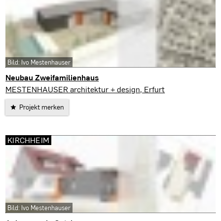
Bild: Ivo Mestenhauser
Neubau Zweifamilienhaus
Arnstadt
MESTENHAUSER architektur + design, Erfurt
Projekt merken
KIRCHHEIM
Bild: Ivo Mestenhauser