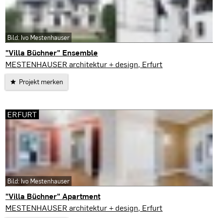
Bild: Ivo Mestenhauser
"Villa Büchner" Ensemble
Erfurt
MESTENHAUSER architektur + design, Erfurt
Projekt merken
ERFURT
Bild: Ivo Mestenhauser
"Villa Büchner" Apartment
Erfurt
MESTENHAUSER architektur + design, Erfurt