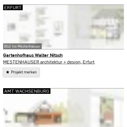
ERFURT
Bild: Ivo Mestenhauser
Gartenhofhaus Walter Nitsch
Erfurt
MESTENHAUSER architektur + design, Erfurt
Projekt merken
AMT WACHSENBURG