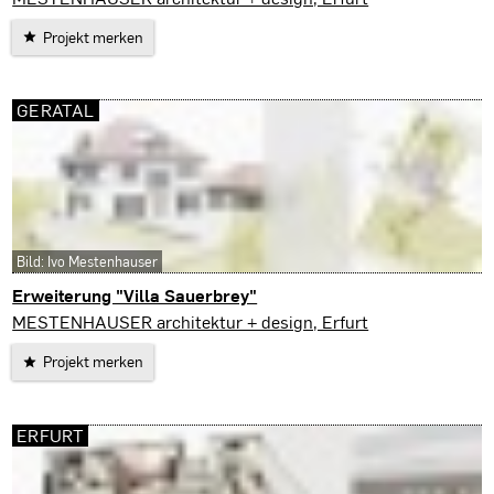
Projekt merken
GERATAL
Bild: Ivo Mestenhauser
Erweiterung "Villa Sauerbrey"
Geratal
MESTENHAUSER architektur + design, Erfurt
Projekt merken
ERFURT