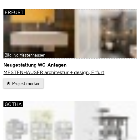
ERFURT
Bild: Ivo Mestenhauser
Neugestaltung WC-Anlagen
Erfurt
MESTENHAUSER architektur + design, Erfurt
Projekt merken
GOTHA