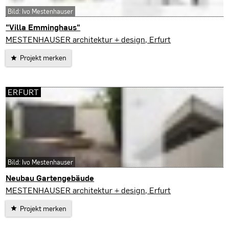
Bild: Ivo Mestenhauser
"Villa Emminghaus"
Gotha
MESTENHAUSER architektur + design, Erfurt
Projekt merken
ERFURT
Bild: Ivo Mestenhauser
Neubau Gartengebäude
Erfurt
MESTENHAUSER architektur + design, Erfurt
Projekt merken