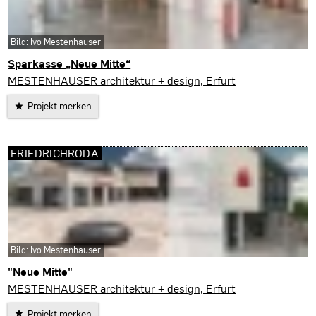
Bild: Ivo Mestenhauser
Sparkasse „Neue Mitte“
Friedrichroda
MESTENHAUSER architektur + design, Erfurt
Projekt merken
FRIEDRICHRODA
Bild: Ivo Mestenhauser
"Neue Mitte"
Friedrichroda
MESTENHAUSER architektur + design, Erfurt
Projekt merken