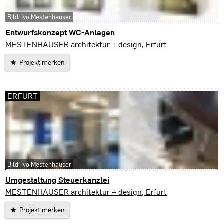
Bild: Ivo Mestenhauser
Entwurfskonzept WC-Anlagen
Erfurt
MESTENHAUSER architektur + design, Erfurt
Projekt merken
ERFURT
Bild: Ivo Mestenhauser
Umgestaltung Steuerkanzlei
Erfurt
MESTENHAUSER architektur + design, Erfurt
Projekt merken