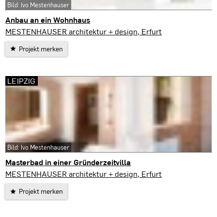
Bild: Ivo Mestenhauser
Anbau an ein Wohnhaus
Amt Wachsenburg
MESTENHAUSER architektur + design, Erfurt
Projekt merken
LEIPZIG
Bild: Ivo Mestenhauser
Masterbad in einer Gründerzeitvilla
Leipzig
MESTENHAUSER architektur + design, Erfurt
Projekt merken