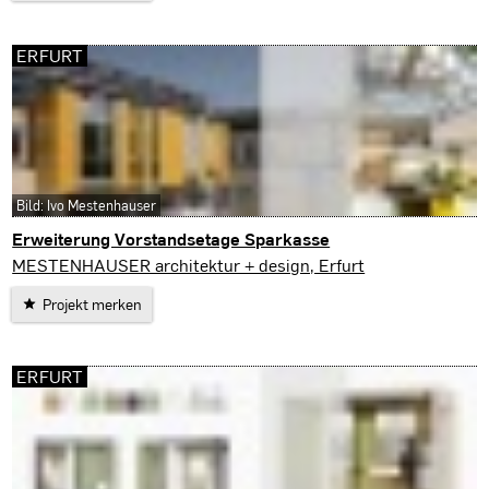
ERFURT
Bild: Ivo Mestenhauser
Erweiterung Vorstandsetage Sparkasse
Erfurt
MESTENHAUSER architektur + design, Erfurt
Projekt merken
ERFURT