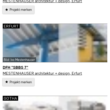
Ilmenau
MESTENHAUSER architektur + design, Erfurt
Projekt merken
ERFURT
Bild: Ivo Mestenhauser
DFH "SBBS 7"
Erfurt
MESTENHAUSER architektur + design, Erfurt
Projekt merken
GOTHA