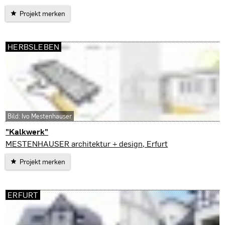
Projekt merken
HERBSLEBEN
Bild: Ivo Mestenhauser
"Kalkwerk"
Herbsleben
MESTENHAUSER architektur + design, Erfurt
Projekt merken
ERFURT