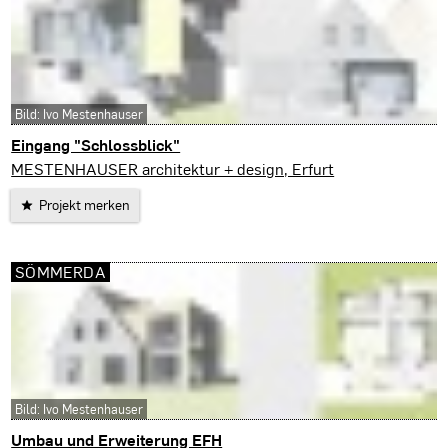
Bild: Ivo Mestenhauser
Eingang "Schlossblick"
Sömmerda
MESTENHAUSER architektur + design, Erfurt
Projekt merken
SÖMMERDA
Bild: Ivo Mestenhauser
Umbau und Erweiterung EFH