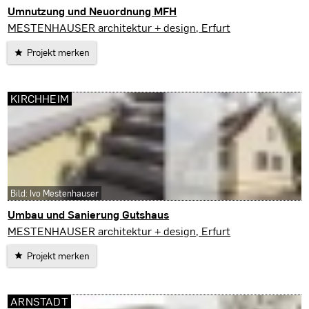
Umnutzung und Neuordnung MFH
Erfurt
MESTENHAUSER architektur + design, Erfurt
Projekt merken
KIRCHHEIM
Bild: Ivo Mestenhauser
Umbau und Sanierung Gutshaus
Kirchheim
MESTENHAUSER architektur + design, Erfurt
Projekt merken
ARNSTADT