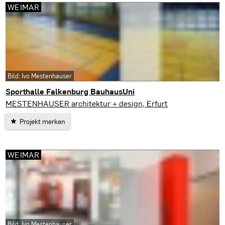
WEIMAR
Bild: Ivo Mestenhauser
Sporthalle Falkenburg BauhausUni
Weimar
MESTENHAUSER architektur + design, Erfurt
Projekt merken
WEIMAR
Bild: Ivo Mestenhauser