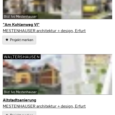
Bild: Ivo Mestenhauser
"Am Kohlenweg VI"
Ilmenau
MESTENHAUSER architektur + design, Erfurt
Projekt merken
WALTERSHAUSEN
Bild: Ivo Mestenhauser
Altstadtsanierung
Waltershausen
MESTENHAUSER architektur + design, Erfurt