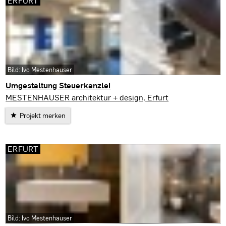
ERFURT
Bild: Ivo Mestenhauser
Umgestaltung Steuerkanzlei
Erfurt
MESTENHAUSER architektur + design, Erfurt
Projekt merken
ERFURT
Bild: Ivo Mestenhauser