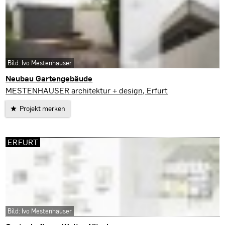
Bild: Ivo Mestenhauser
Neubau Gartengebäude
Erfurt
MESTENHAUSER architektur + design, Erfurt
Projekt merken
ERFURT
Bild: Ivo Mestenhauser