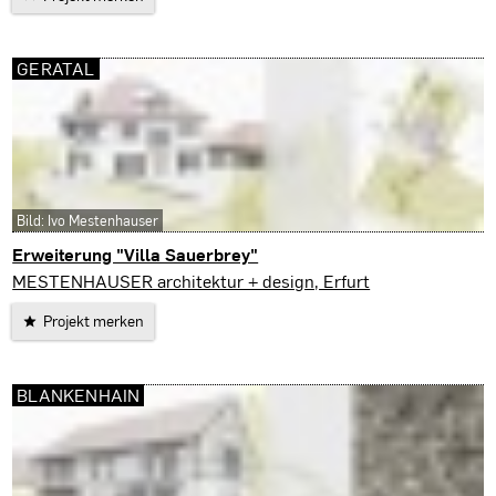
GERATAL
Bild: Ivo Mestenhauser
Erweiterung "Villa Sauerbrey"
Geratal
MESTENHAUSER architektur + design, Erfurt
Projekt merken
BLANKENHAIN