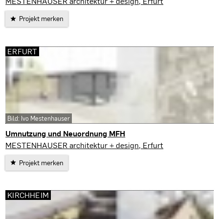
Erfurt
MESTENHAUSER architektur + design, Erfurt
Projekt merken
ERFURT
Bild: Ivo Mestenhauser
Umnutzung und Neuordnung MFH
Erfurt
MESTENHAUSER architektur + design, Erfurt
Projekt merken
KIRCHHEIM