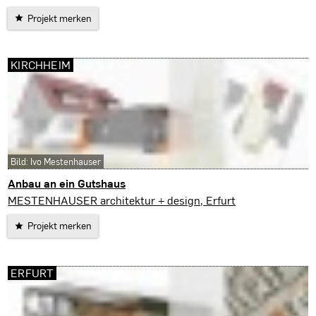
Projekt merken
KIRCHHEIM
Bild: Ivo Mestenhauser
Anbau an ein Gutshaus
Kirchheim
MESTENHAUSER architektur + design, Erfurt
Projekt merken
ERFURT