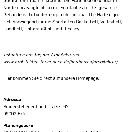
Geräte- und Tech- nikräume. Die Hallenebene bindet im
Norden niveaugleich an die Freifläche an. Das gesamte
Gebäude ist behindertengerecht nutzbar. Die Halle eignet
sich vorwiegend für die Sportarten Basketball, Volleyball,
Handball, Hallenfußball und -hockey.
Teilnahme am Tag der Architekturen:
www.architekten-thueringen.de/bauherren/architektur/
Hier kommen Sie direkt auf unsere Homepage.
Projektdaten
Adresse
Binderslebener Landstraße 162
99092 Erfurt
Planungsbüro