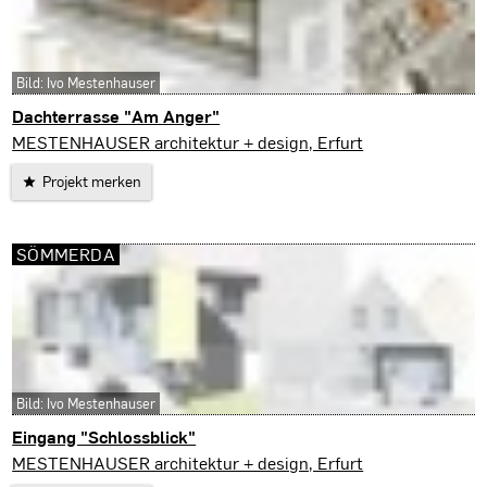
Bild: Ivo Mestenhauser
Dachterrasse "Am Anger"
Erfurt
MESTENHAUSER architektur + design, Erfurt
Projekt merken
SÖMMERDA
Bild: Ivo Mestenhauser
Eingang "Schlossblick"
Sömmerda
MESTENHAUSER architektur + design, Erfurt