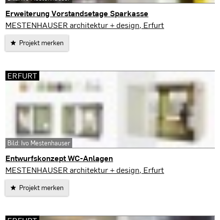
Erweiterung Vorstandsetage Sparkasse
Erfurt
MESTENHAUSER architektur + design, Erfurt
Projekt merken
ERFURT
Bild: Ivo Mestenhauser
Entwurfskonzept WC-Anlagen
Erfurt
MESTENHAUSER architektur + design, Erfurt
Projekt merken