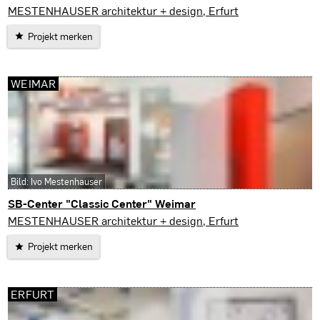
Weimar
MESTENHAUSER architektur + design, Erfurt
Projekt merken
WEIMAR
Bild: Ivo Mestenhauser
SB-Center "Classic Center" Weimar
Weimar
MESTENHAUSER architektur + design, Erfurt
Projekt merken
ERFURT