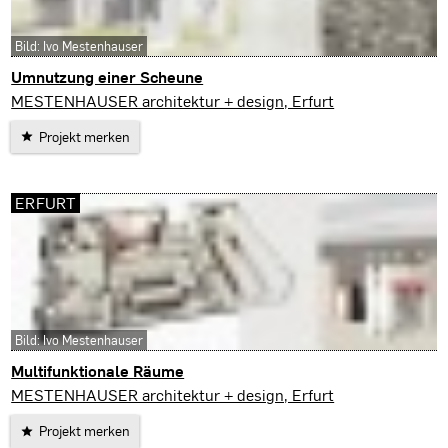
Bild: Ivo Mestenhauser
Umnutzung einer Scheune
Blankenhain
MESTENHAUSER architektur + design, Erfurt
Projekt merken
ERFURT
Bild: Ivo Mestenhauser
Multifunktionale Räume
Erfurt
MESTENHAUSER architektur + design, Erfurt
Projekt merken