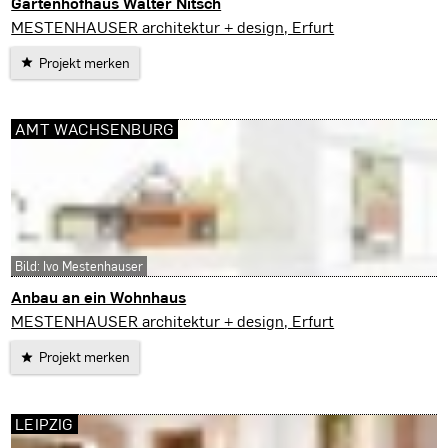
Gartenhofhaus Walter Nitsch
Erfurt
MESTENHAUSER architektur + design, Erfurt
Projekt merken
AMT WACHSENBURG
Bild: Ivo Mestenhauser
Anbau an ein Wohnhaus
Amt Wachsenburg
MESTENHAUSER architektur + design, Erfurt
Projekt merken
LEIPZIG