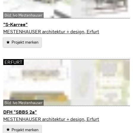
Bild: Ivo Mestenhauser
"S-Karree"
Gotha
MESTENHAUSER architektur + design, Erfurt
Projekt merken
ERFURT
Bild: Ivo Mestenhauser
DFH "SBBS 2a"
Erfurt
MESTENHAUSER architektur + design, Erfurt
Projekt merken