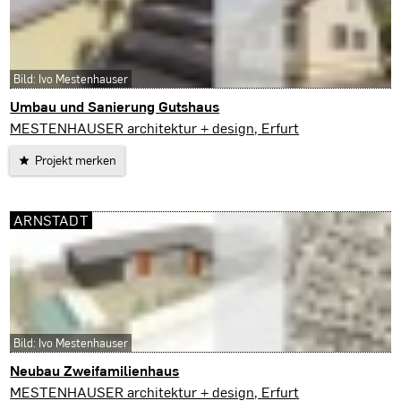
Bild: Ivo Mestenhauser
Umbau und Sanierung Gutshaus
Kirchheim
MESTENHAUSER architektur + design, Erfurt
Projekt merken
ARNSTADT
Bild: Ivo Mestenhauser
Neubau Zweifamilienhaus
Arnstadt
MESTENHAUSER architektur + design, Erfurt