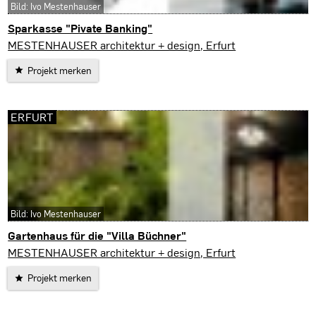
Bild: Ivo Mestenhauser
Sparkasse "Pivate Banking"
Erfurt
MESTENHAUSER architektur + design, Erfurt
Projekt merken
ERFURT
Bild: Ivo Mestenhauser
Gartenhaus für die "Villa Büchner"
Erfurt
MESTENHAUSER architektur + design, Erfurt
Projekt merken