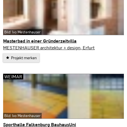
Bild: Ivo Mestenhauser
Masterbad in einer Gründerzeitvilla
Leipzig
MESTENHAUSER architektur + design, Erfurt
Projekt merken
WEIMAR
Bild: Ivo Mestenhauser
Sporthalle Falkenburg BauhausUni