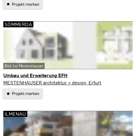
Projekt merken
SÖMMERDA
Bild: Ivo Mestenhauser
Umbau und Erweiterung EFH
Sömmerda
MESTENHAUSER architektur + design, Erfurt
Projekt merken
ILMENAU