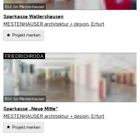
Bild: Ivo Mestenhauser
Sparkasse Waltershausen
Walterhausen
MESTENHAUSER architektur + design, Erfurt
Projekt merken
FRIEDRICHRODA
Bild: Ivo Mestenhauser
Sparkasse „Neue Mitte“
Friedrichroda
MESTENHAUSER architektur + design, Erfurt
Projekt merken