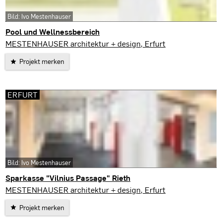
Bild: Ivo Mestenhauser
Pool und Wellnessbereich
Erfurt
MESTENHAUSER architektur + design, Erfurt
Projekt merken
ERFURT
Bild: Ivo Mestenhauser
Sparkasse "Vilnius Passage" Rieth
Erfurt
MESTENHAUSER architektur + design, Erfurt
Projekt merken