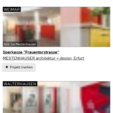
WEIMAR
Bild: Ivo Mestenhauser
Sparkasse "Frauentorstrasse"
Weimar
MESTENHAUSER architektur + design, Erfurt
Projekt merken
WALTERHAUSEN