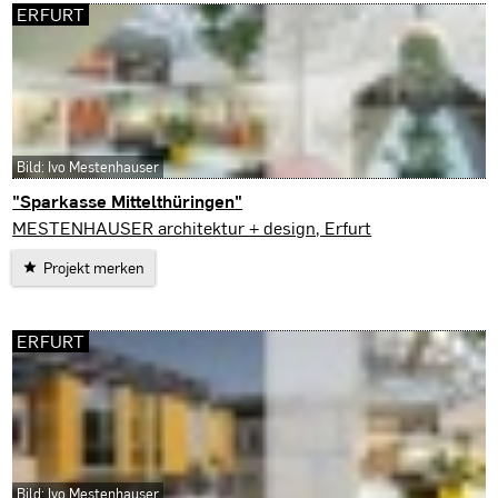
ERFURT
Bild: Ivo Mestenhauser
"Sparkasse Mittelthüringen"
Erfurt
MESTENHAUSER architektur + design, Erfurt
Projekt merken
ERFURT
Bild: Ivo Mestenhauser