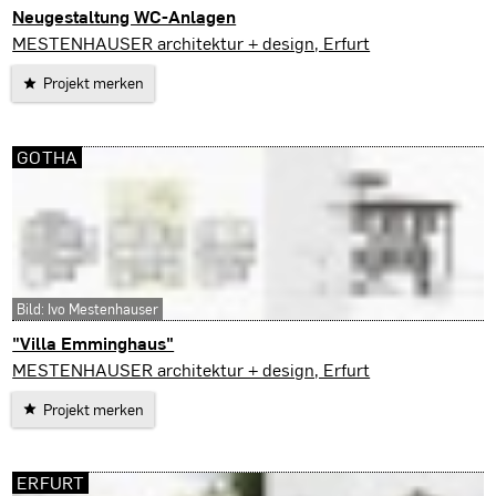
Neugestaltung WC-Anlagen
Erfurt
MESTENHAUSER architektur + design, Erfurt
Projekt merken
GOTHA
Bild: Ivo Mestenhauser
"Villa Emminghaus"
Gotha
MESTENHAUSER architektur + design, Erfurt
Projekt merken
ERFURT