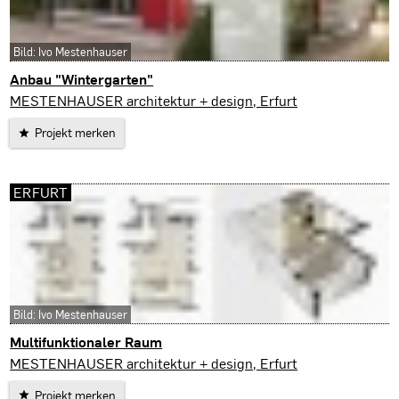
Bild: Ivo Mestenhauser
Anbau "Wintergarten"
Erfurt
MESTENHAUSER architektur + design, Erfurt
Projekt merken
ERFURT
Bild: Ivo Mestenhauser
Multifunktionaler Raum
Erfurt
MESTENHAUSER architektur + design, Erfurt
Projekt merken