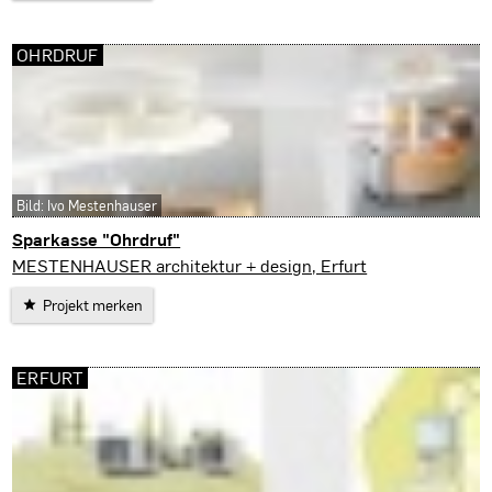
OHRDRUF
Bild: Ivo Mestenhauser
Sparkasse "Ohrdruf"
Ohrdruf
MESTENHAUSER architektur + design, Erfurt
Projekt merken
ERFURT