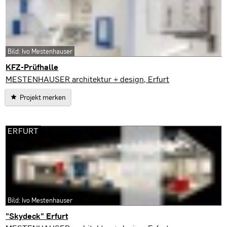
Bild: Ivo Mestenhauser
KFZ-Prüfhalle
Erfurt
MESTENHAUSER architektur + design, Erfurt
Projekt merken
ERFURT
Bild: Ivo Mestenhauser
"Skydeck" Erfurt