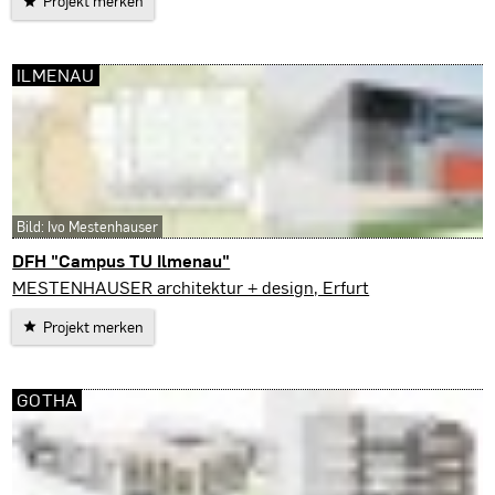
Projekt merken
ILMENAU
Bild: Ivo Mestenhauser
DFH "Campus TU Ilmenau"
Ilmenau
MESTENHAUSER architektur + design, Erfurt
Projekt merken
GOTHA