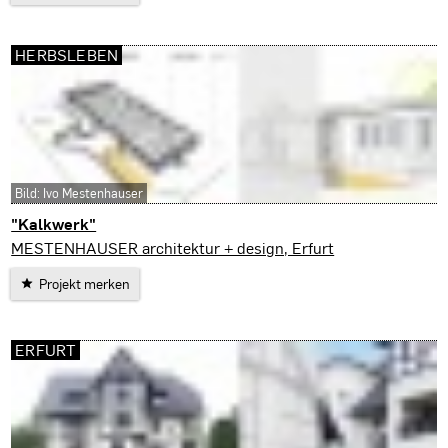
HERBSLEBEN
Bild: Ivo Mestenhauser
"Kalkwerk"
Herbsleben
MESTENHAUSER architektur + design, Erfurt
Projekt merken
ERFURT