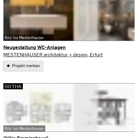
Bild: Ivo Mestenhauser
Neugestaltung WC-Anlagen
Erfurt
MESTENHAUSER architektur + design, Erfurt
Projekt merken
GOTHA
Bild: Ivo Mestenhauser
"Villa Emminghaus"