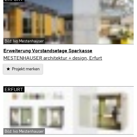
Bild: Ivo Mestenhauser
Erweiterung Vorstandsetage Sparkasse
Erfurt
MESTENHAUSER architektur + design, Erfurt
Projekt merken
ERFURT
Bild: Ivo Mestenhauser