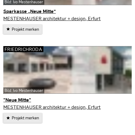
Bild: Ivo Mestenhauser
Sparkasse „Neue Mitte“
Friedrichroda
MESTENHAUSER architektur + design, Erfurt
Projekt merken
FRIEDRICHRODA
Bild: Ivo Mestenhauser
"Neue Mitte"
Friedrichroda
MESTENHAUSER architektur + design, Erfurt
Projekt merken