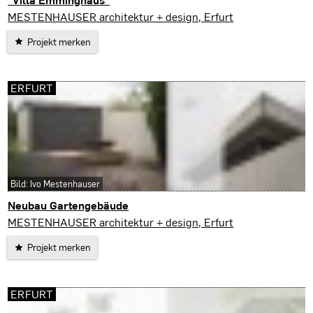
Gotha
MESTENHAUSER architektur + design, Erfurt
Projekt merken
ERFURT
Bild: Ivo Mestenhauser
Neubau Gartengebäude
Erfurt
MESTENHAUSER architektur + design, Erfurt
Projekt merken
ERFURT