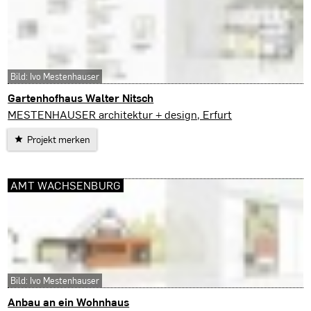
Bild: Ivo Mestenhauser
Gartenhofhaus Walter Nitsch
Erfurt
MESTENHAUSER architektur + design, Erfurt
Projekt merken
AMT WACHSENBURG
Bild: Ivo Mestenhauser
Anbau an ein Wohnhaus