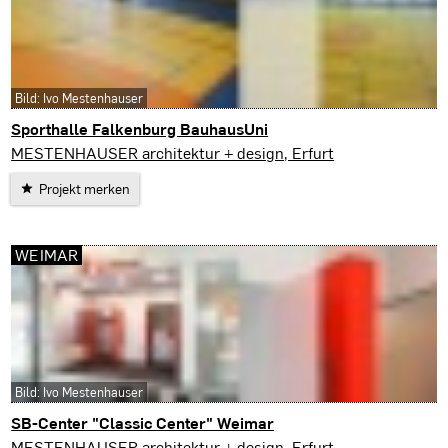
Bild: Ivo Mestenhauser
Sporthalle Falkenburg BauhausUni
Weimar
MESTENHAUSER architektur + design, Erfurt
Projekt merken
WEIMAR
Bild: Ivo Mestenhauser
SB-Center "Classic Center" Weimar
Weimar
MESTENHAUSER architektur + design, Erfurt