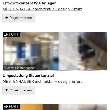
Entwurfskonzept WC-Anlagen
Erfurt
MESTENHAUSER architektur + design, Erfurt
Projekt merken
ERFURT
Bild: Ivo Mestenhauser
Umgestaltung Steuerkanzlei
Erfurt
MESTENHAUSER architektur + design, Erfurt
Projekt merken
ERFURT