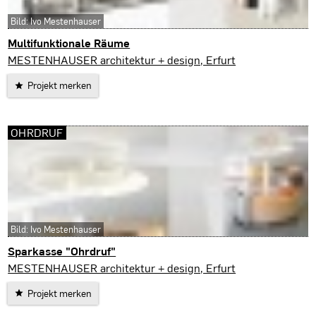
Bild: Ivo Mestenhauser
Multifunktionale Räume
Erfurt
MESTENHAUSER architektur + design, Erfurt
Projekt merken
OHRDRUF
Bild: Ivo Mestenhauser
Sparkasse "Ohrdruf"
Ohrdruf
MESTENHAUSER architektur + design, Erfurt
Projekt merken