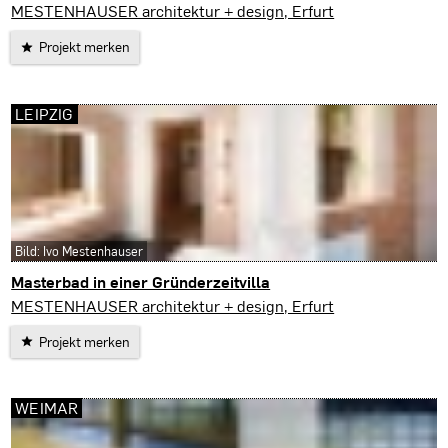
Amt Wachsenburg
MESTENHAUSER architektur + design, Erfurt
Projekt merken
LEIPZIG
Bild: Ivo Mestenhauser
Masterbad in einer Gründerzeitvilla
Leipzig
MESTENHAUSER architektur + design, Erfurt
Projekt merken
WEIMAR