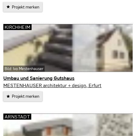
Projekt merken
KIRCHHEIM
Bild: Ivo Mestenhauser
Umbau und Sanierung Gutshaus
Kirchheim
MESTENHAUSER architektur + design, Erfurt
Projekt merken
ARNSTADT