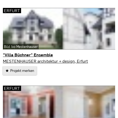
ERFURT
Bild: Ivo Mestenhauser
"Villa Büchner" Ensemble
Erfurt
MESTENHAUSER architektur + design, Erfurt
Projekt merken
ERFURT