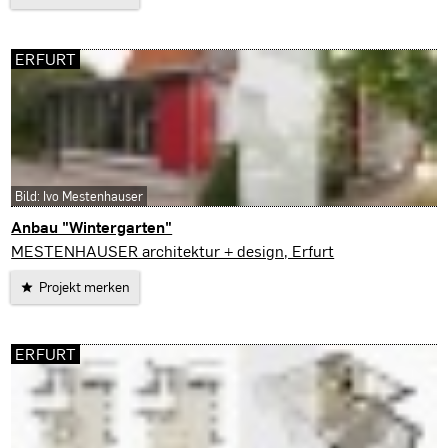
ERFURT
Bild: Ivo Mestenhauser
Anbau "Wintergarten"
Erfurt
MESTENHAUSER architektur + design, Erfurt
Projekt merken
ERFURT