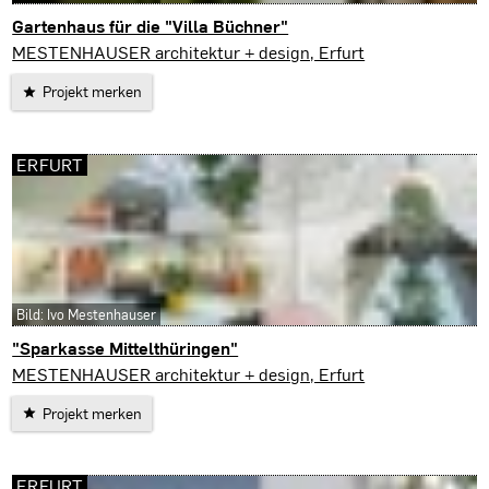
Gartenhaus für die "Villa Büchner"
Erfurt
MESTENHAUSER architektur + design, Erfurt
Projekt merken
ERFURT
Bild: Ivo Mestenhauser
"Sparkasse Mittelthüringen"
Erfurt
MESTENHAUSER architektur + design, Erfurt
Projekt merken
ERFURT