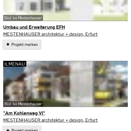
Bild: Ivo Mestenhauser
Umbau und Erweiterung EFH
Sömmerda
MESTENHAUSER architektur + design, Erfurt
Projekt merken
ILMENAU
Bild: Ivo Mestenhauser
"Am Kohlenweg VI"
Ilmenau
MESTENHAUSER architektur + design, Erfurt
Projekt merken