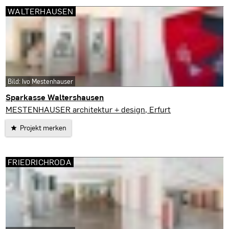
WALTERHAUSEN
Bild: Ivo Mestenhauser
Sparkasse Waltershausen
Walterhausen
MESTENHAUSER architektur + design, Erfurt
Projekt merken
FRIEDRICHRODA