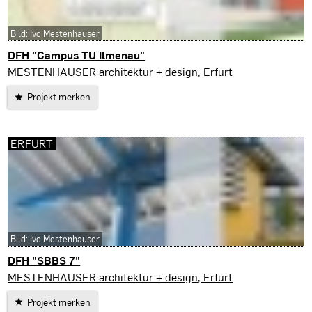
Bild: Ivo Mestenhauser
DFH "Campus TU Ilmenau"
Ilmenau
MESTENHAUSER architektur + design, Erfurt
Projekt merken
ERFURT
Bild: Ivo Mestenhauser
DFH "SBBS 7"
Erfurt
MESTENHAUSER architektur + design, Erfurt
Projekt merken