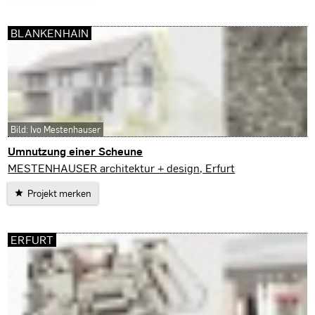
BLANKENHAIN
Bild: Ivo Mestenhauser
Umnutzung einer Scheune
Blankenhain
MESTENHAUSER architektur + design, Erfurt
Projekt merken
ERFURT