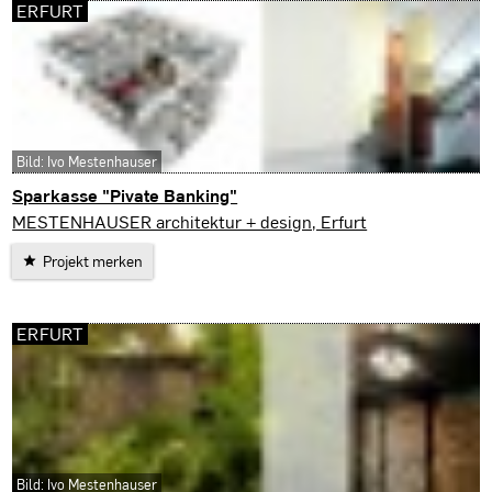
ERFURT
Bild: Ivo Mestenhauser
Sparkasse "Pivate Banking"
Erfurt
MESTENHAUSER architektur + design, Erfurt
Projekt merken
ERFURT
Bild: Ivo Mestenhauser