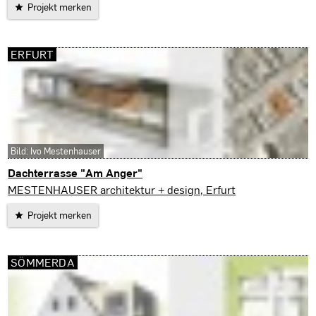
Projekt merken
ERFURT
Bild: Ivo Mestenhauser
Dachterrasse "Am Anger"
Erfurt
MESTENHAUSER architektur + design, Erfurt
Projekt merken
SÖMMERDA