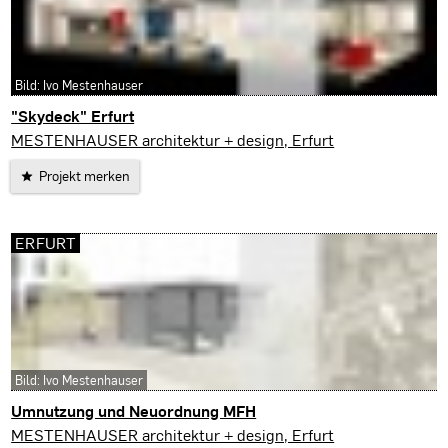
Bild: Ivo Mestenhauser
"Skydeck" Erfurt
Erfurt
MESTENHAUSER architektur + design, Erfurt
Projekt merken
ERFURT
Bild: Ivo Mestenhauser
Umnutzung und Neuordnung MFH
Erfurt
MESTENHAUSER architektur + design, Erfurt