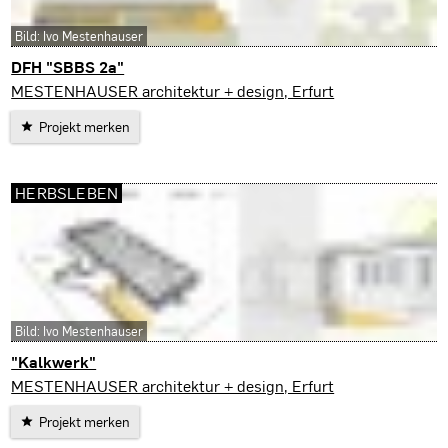
Bild: Ivo Mestenhauser
DFH "SBBS 2a"
Erfurt
MESTENHAUSER architektur + design, Erfurt
Projekt merken
HERBSLEBEN
Bild: Ivo Mestenhauser
"Kalkwerk"
Herbsleben
MESTENHAUSER architektur + design, Erfurt
Projekt merken