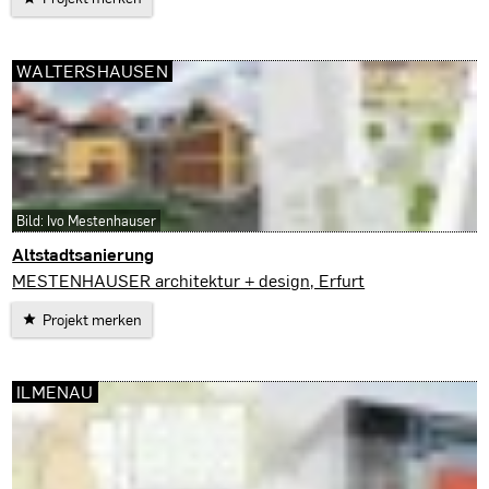
WALTERSHAUSEN
Bild: Ivo Mestenhauser
Altstadtsanierung
Waltershausen
MESTENHAUSER architektur + design, Erfurt
Projekt merken
ILMENAU