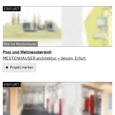
ERFURT
Bild: Ivo Mestenhauser
Pool und Wellnessbereich
Erfurt
MESTENHAUSER architektur + design, Erfurt
Projekt merken
ERFURT