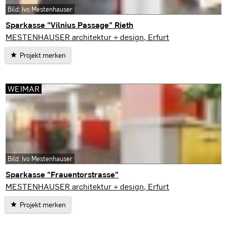
Bild: Ivo Mestenhauser
Sparkasse "Vilnius Passage" Rieth
Erfurt
MESTENHAUSER architektur + design, Erfurt
Projekt merken
WEIMAR
Bild: Ivo Mestenhauser
Sparkasse "Frauentorstrasse"
Weimar
MESTENHAUSER architektur + design, Erfurt
Projekt merken