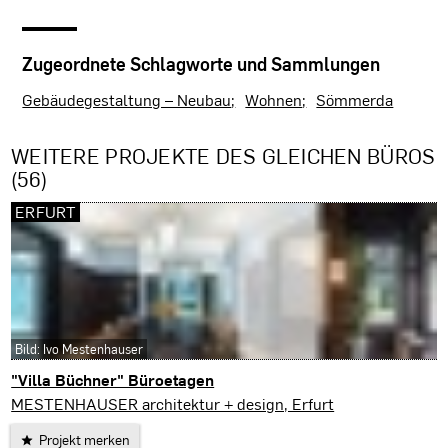
Zugeordnete Schlagworte und Sammlungen
Gebäudegestaltung – Neubau
Wohnen
Sömmerda
WEITERE PROJEKTE DES GLEICHEN BÜROS
(56)
ERFURT
Bild: Ivo Mestenhauser
"Villa Büchner" Büroetagen
Erfurt
MESTENHAUSER architektur + design, Erfurt
Projekt merken