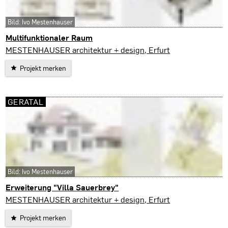
Bild: Ivo Mestenhauser
Multifunktionaler Raum
Erfurt
MESTENHAUSER architektur + design, Erfurt
Projekt merken
GERATAL
Bild: Ivo Mestenhauser
Erweiterung "Villa Sauerbrey"
Geratal
MESTENHAUSER architektur + design, Erfurt
Projekt merken