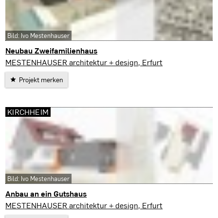
Bild: Ivo Mestenhauser
Neubau Zweifamilienhaus
Arnstadt
MESTENHAUSER architektur + design, Erfurt
Projekt merken
KIRCHHEIM
Bild: Ivo Mestenhauser
Anbau an ein Gutshaus
Kirchheim
MESTENHAUSER architektur + design, Erfurt