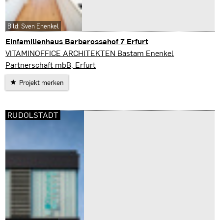
Bild: Sven Enenkel
Einfamilienhaus Barbarossahof 7 Erfurt
Erfurt
VITAMINOFFICE ARCHITEKTEN Bastam Enenkel
Partnerschaft mbB, Erfurt
Projekt merken
RUDOLSTADT