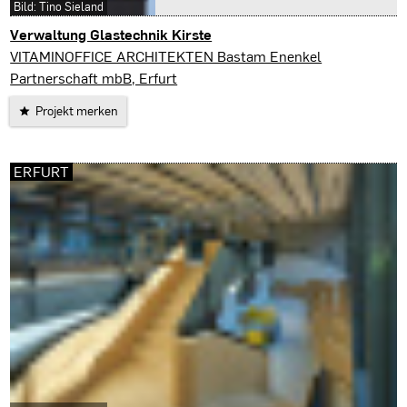
Bild: Tino Sieland
Verwaltung Glastechnik Kirste
Rudolstadt
VITAMINOFFICE ARCHITEKTEN Bastam Enenkel
Partnerschaft mbB, Erfurt
Projekt merken
ERFURT