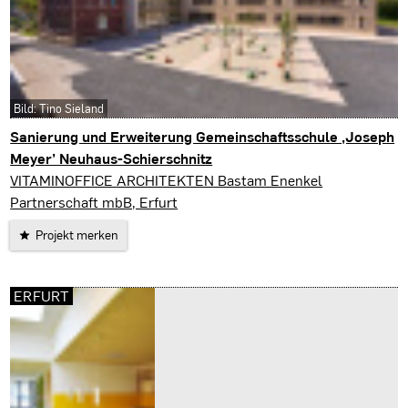
Bild: Tino Sieland
Sanierung und Erweiterung Gemeinschaftsschule ‚Joseph
Meyer’ Neuhaus-Schierschnitz
Neuhaus-Schierschnitz
VITAMINOFFICE ARCHITEKTEN Bastam Enenkel
Partnerschaft mbB, Erfurt
Projekt merken
ERFURT