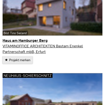
Bild: Tino Sieland
Haus am Hamburger Berg
Erfurt
VITAMINOFFICE ARCHITEKTEN Bastam Enenkel
Partnerschaft mbB, Erfurt
Projekt merken
NEUHAUS-SCHIERSCHNITZ