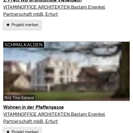
Vieselbach
VITAMINOFFICE ARCHITEKTEN Bastam Enenkel
Partnerschaft mbB, Erfurt
Projekt merken
SCHMALKALDEN
Bild: Tino Sieland
Wohnen in der Pfaffengasse
Schmalkalden
VITAMINOFFICE ARCHITEKTEN Bastam Enenkel
Partnerschaft mbB, Erfurt
Projekt merken