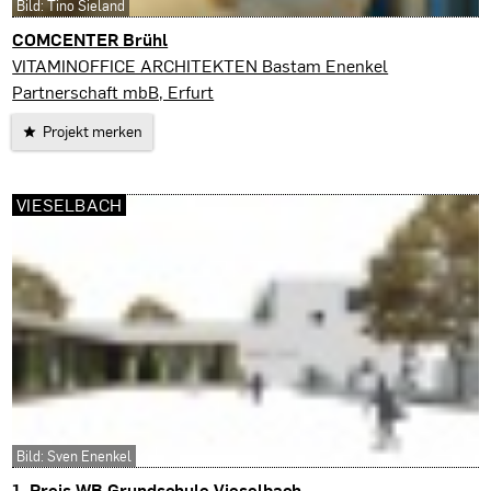
Bild: Tino Sieland
COMCENTER Brühl
Erfurt
VITAMINOFFICE ARCHITEKTEN Bastam Enenkel
Partnerschaft mbB, Erfurt
Projekt merken
VIESELBACH
Bild: Sven Enenkel
1. Preis WB Grundschule Vieselbach