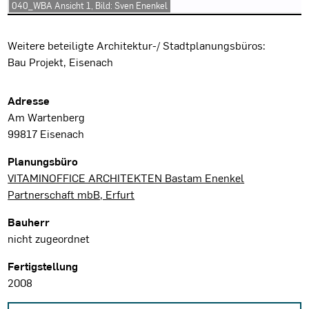
040_WBA Ansicht 1, Bild: Sven Enenkel
Projektbeschreibung
Weitere beteiligte Architektur-/ Stadtplanungsbüros:
Bau Projekt, Eisenach
Projektdaten
Adresse
Am Wartenberg
99817 Eisenach
Planungsbüro
VITAMINOFFICE ARCHITEKTEN Bastam Enenkel
Partnerschaft mbB, Erfurt
Bauherr
nicht zugeordnet
Fertigstellung
2008