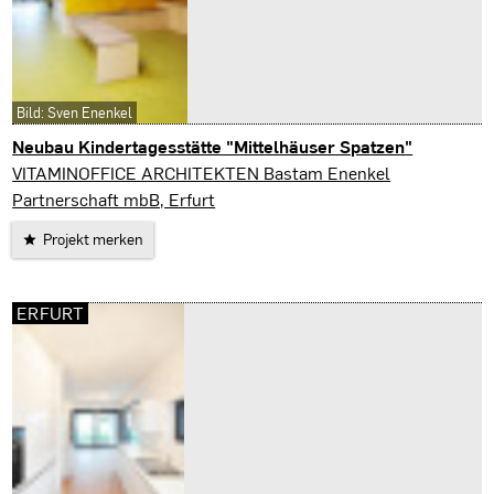
Bild: Sven Enenkel
Neubau Kindertagesstätte "Mittelhäuser Spatzen"
Erfurt
VITAMINOFFICE ARCHITEKTEN Bastam Enenkel
Partnerschaft mbB, Erfurt
Projekt merken
ERFURT