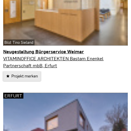
Bild: Tino Sieland
Neugestaltung Bürgerservice Weimar
Weimar
VITAMINOFFICE ARCHITEKTEN Bastam Enenkel
Partnerschaft mbB, Erfurt
Projekt merken
ERFURT