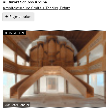
Kulturort Schloss Krölpa
Krölpa
Architekturbüro Smits + Tandler, Erfurt
Projekt merken
REINSDORF
Bild: Peter Tandler