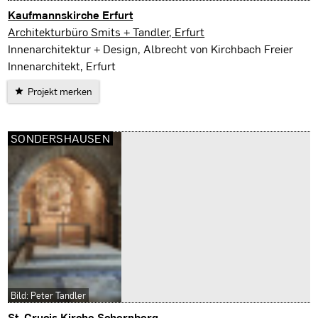
Kaufmannskirche Erfurt
Erfurt
Architekturbüro Smits + Tandler, Erfurt
Innenarchitektur + Design, Albrecht von Kirchbach Freier
Innenarchitekt, Erfurt
Projekt merken
SONDERSHAUSEN
Bild: Peter Tandler
St. Crucis Kirche Schernberg