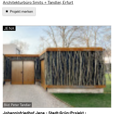
Ellrich
Architekturbüro Smits + Tandler, Erfurt
Projekt merken
JENA
Bild: Peter Tandler
Johannisfriedhof Jena - Stadt-Grün-Projekt -