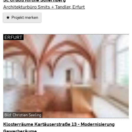
Sondershausen
Architekturbüro Smits + Tandler, Erfurt
Projekt merken
ERFURT
Bild: Christian Seeling
Klosterräume Kartäuserstraße 13 - Modernisierung
Gewerberäume