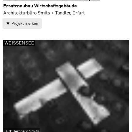
Ersatzneubau Wirtschaftsgebäude
Jena
Architekturbüro Smits + Tandler, Erfurt
Projekt merken
WEISSENSEE
Bild: Bernhard Smits