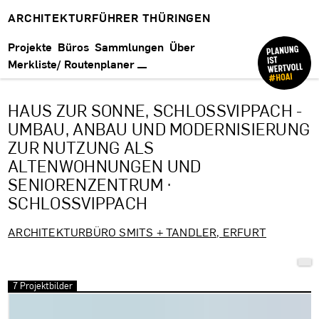
ARCHITEKTURFÜHRER THÜRINGEN
Projekte
Büros
Sammlungen
Über
Merkliste/ Routenplaner
HAUS ZUR SONNE, SCHLOSSVIPPACH - U
MBAU, ANBAU UND MODERNISIERUNG Z
UR NUTZUNG ALS A
LTENWOHNUNGEN UND S
ENIORENZENTRUM · S
CHLOSSVIPPACH
ARCHITEKTURBÜRO SMITS + TANDLER, ERFURT
7 Projektbilder
Bilder überspringen