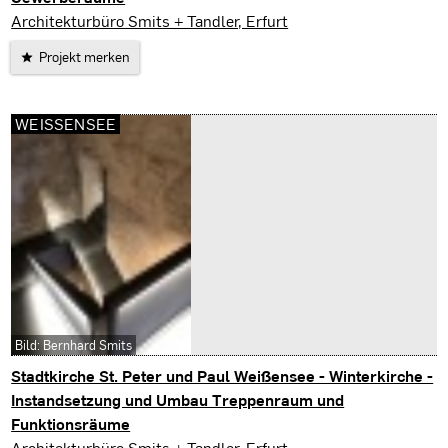
Erfurt
Architekturbüro Smits + Tandler, Erfurt
Projekt merken
WEISSENSEE
Bild: Bernhard Smits
Stadtkirche St. Peter und Paul Weißensee - Winterkirche -
Instandsetzung und Umbau Treppenraum und
Funktionsräume
Weißensee
Architekturbüro Smits + Tandler, Erfurt