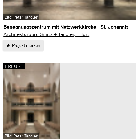
Bild: Peter Tandler
Begegnungszentrum mit Netzwerkkirche - St. Johannis
Ellrich
Architekturbüro Smits + Tandler, Erfurt
Projekt merken
ERFURT
Bild: Peter Tandler