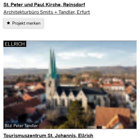
St. Peter und Paul Kirche, Reinsdorf
Reinsdorf
Architekturbüro Smits + Tandler, Erfurt
Projekt merken
ELLRICH
Bild: Peter Tandler
Tourismuszentrum St. Johannis, Ellrich